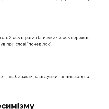
игод. Хтось втратив близьких, хтось пережив
ув при слові “понеділок”.
о — відбивають наші думки і впливають на
есимізму