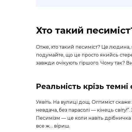
Хто такий песиміст
Отже, хто такий песиміст? Це людина, я
подумайте, що це просто якийсь стер
завжди очікують гіршого. Чому так? 
Реальність крізь темні
Уявіть. На вулиці дощ. Оптиміст скаже:
невдача, без парасолі — кінець світу!”
Песимізм — це коли навіть дрібничка
все ж… віриш.