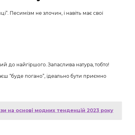
і”. Песимізм не злочин, і навіть має свої
й до найгіршого. Запаслива натура, тобто!
єш “буде погано”, ідеально бути приємно
зи на основі модних тенденцій 2023 року