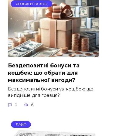
РОЗВАГИ ТА ХОБІ
Бездепозитні бонуси та
кешбек: що обрати для
максимальної вигоди?
Бездепозитні бонуси vs. кешбек: що
вигідніше для гравця?
0
6
ЛАЙФ