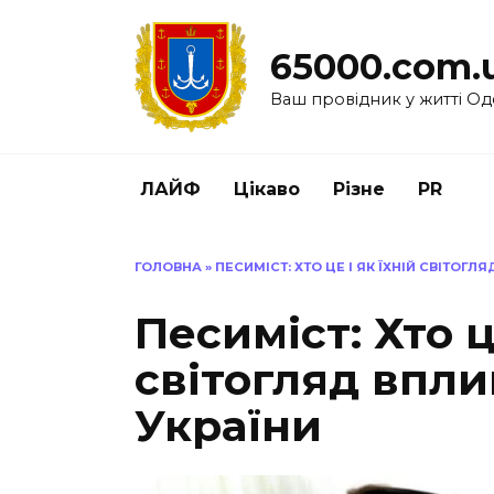
Перейти
до
65000.com.
вмісту
Ваш провідник у житті Од
ЛАЙФ
Цікаво
Різне
PR
ГОЛОВНА
»
ПЕСИМІСТ: ХТО ЦЕ І ЯК ЇХНІЙ СВІТОГЛ
Песиміст: Хто це
світогляд впли
України