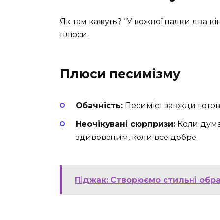
Як там кажуть? “У кожної палки два кінц
плюси.
Плюси песимізму
Обачність:
Песиміст завжди готови
Неочікувані сюрпризи:
Коли дума
здивованим, коли все добре.
Піджак: Створюємо стильні обра