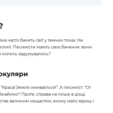
?
ка часто бачить світ у темних тонах. Не
еотип. Песимісти мають своє бачення: вони
Ви колись задумувались?
 окуляри
 “Краса! Земля омивається!”. А песиміст: “От
. Знайомо? Проте, справа не лише в дощі.
 стає великим нещастям, якому мало віриш і