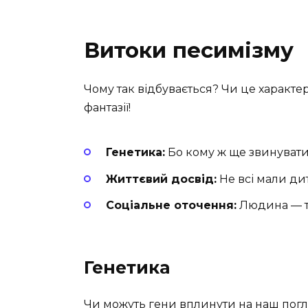
Витоки песимізму
Чому так відбувається? Чи це характе
фантазії!
Генетика:
Бо кому ж ще звинуват
Життєвий досвід:
Не всі мали дити
Соціальне оточення:
Людина — т
Генетика
Чи можуть гени вплинути на наш погля