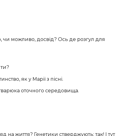
р, чи можливо, досвід? Ось де розгул для
ити?
нство, як у Марії з пісні.
варюка оточного середовища.
д на життя? Генетики стверджують: так! І тут