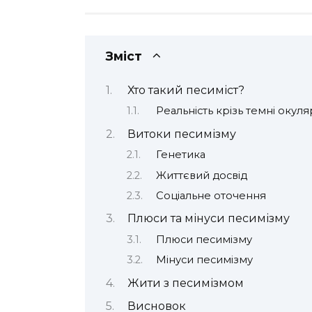
Зміст
Хто такий песиміст?
Реальність крізь темні окул
Витоки песимізму
Генетика
Життєвий досвід
Соціальне оточення
Плюси та мінуси песимізму
Плюси песимізму
Мінуси песимізму
Жити з песимізмом
Висновок