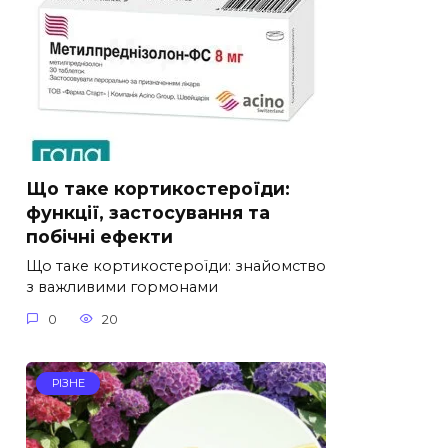
Що таке кортикостероїди:
функції, застосування та
побічні ефекти
Що таке кортикостероїди: знайомство
з важливими гормонами
0
20
РІЗНЕ