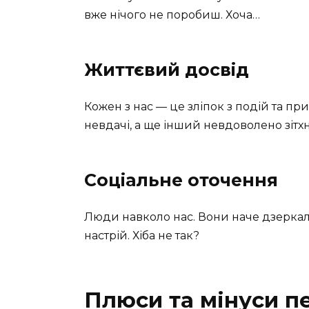
вже нічого не поробиш. Хоча…
Життєвий досвід
Кожен з нас — це зліпок з подій та пр
невдачі, а ще інший невдоволено зітхн
Соціальне оточення
Люди навколо нас. Вони наче дзеркал
настрій. Хіба не так?
Плюси та мінуси п