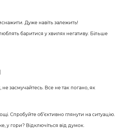
снажити. Дуже навіть залежить!
 люблять баритися у хвилях негативу. Більше
м
не засмучайтесь. Все не так погано, як
щі. Спробуйте об’єктивно глянути на ситуацію.
е, у гори? Відключіться від думок.