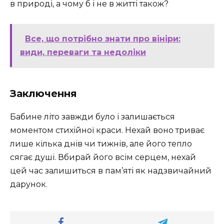
в природі, а чому б і не в житті також?
Все, що потрібно знати про вініри:
види, переваги та недоліки
Заключення
Бабине літо завжди було і залишається
моментом стихійної краси. Нехай воно триває
лише кілька днів чи тижнів, але його тепло
сягає душі. Вбирай його всім серцем, нехай
цей час залишиться в пам’яті як надзвичайний
дарунок.