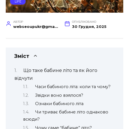
LIFE
АВТОР
ОПУБЛІКОВАНО
webseoupukr@gmail.com
30 Грудня, 2025
Зміст
Що таке бабине літо та як його
відчути
Часи бабиного літа: коли та чому?
Звідки воно взялося?
Ознаки бабиного літа
Чи триває бабине літо однаково
всюди?
Чому саме “бабине” літо?