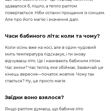
здавалося б, пішло, а тепло раптом
повертається. Ніби останні прощання із сонцем.
Але про його магію і значення далі.
Часи бабиного літа: коли та чому?
Коли осінь вже на носі, але в один чудовий
мить температура підскакує, і ти знову
відчуваєш літо. Це і називають бабиним літом.
Час зміни? Час тепла, яке обіймає. Зазвичай це
кінець вересня—початок жовтня. Чому так
стається? Ну, це просто магія.
Звідки воно взялося?
Якщо раптом думаєш, що бабине літо