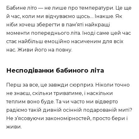
Бабине літо — не лише про температури. Це ще
й час, коли ми відчуваємо щось… Інакше. Як
ніби хочеш зберегти в пам’яті найкращі
моменти попереднього літа. Іноді саме цей час
стає найбільш емоційно насиченим для всіх
нас. Живи його на повну.
Несподіванки бабиного літа
Перш за все, це завжди сюрприз. Ніколи точно
не знаєш, скільки триватиме, і наскільки
теплим воно буде. Та чи часто ми відверто
радіємо такій дивній осінній подарованій миті?
Не з’ясовуючи закономірностей, просто бери і
живи.