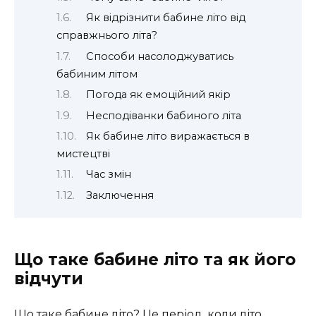
Як відрізнити бабине літо від
справжнього літа?
Способи насолоджуватись
бабиним літом
Погода як емоційний якір
Несподіванки бабиного літа
Як бабине літо виражається в
мистецтві
Час змін
Заключення
Що таке бабине літо та як його
відчути
Що таке бабине літо? Це період, коли літо,