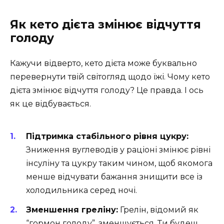
Як кето дієта змінює відчуття
голоду
Кажучи відверто, кето дієта може буквально
перевернути твій світогляд щодо їжі. Чому кето
дієта змінює відчуття голоду? Це правда. І ось
як це відбувається.
Підтримка стабільного рівня цукру:
Зниження вуглеводів у раціоні змінює рівні
інсуліну та цукру таким чином, щоб якомога
менше відчувати бажання знищити все із
холодильника серед ночі.
Зменшення греліну:
Грелін, відомий як
“гормон голоду”, зменшується. Ти будеш