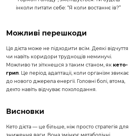
інколи питати себе: “Я коли востаннє їв?”
Можливі перешкоди
Ця дієта може не підходити всім. Деякі відчуття
чи навіть коридори труднощів неминучі.
Можливо ти зіткнешся з таким станом, як
кето-
грип
. Це період адаптації, коли організм звикає
до нового джерела енергії. Головні болі, втома,
дехто навіть відчуває похолодання.
Висновки
Кето дієта — це більше, ніж просто стратегія для
зниження ваги. Вона змінює метаболічні