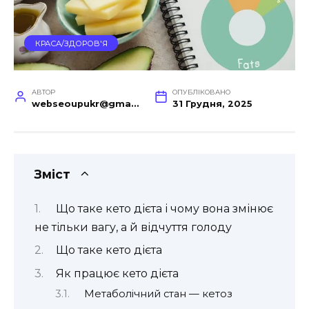
КРАСА/ЗДОРОВ'Я
АВТОР
ОПУБЛІКОВАНО
webseoupukr@gmail.com
31 Грудня, 2025
Зміст
Що таке кето дієта і чому вона змінює
не тільки вагу, а й відчуття голоду
Що таке кето дієта
Як працює кето дієта
Метаболічний стан — кетоз