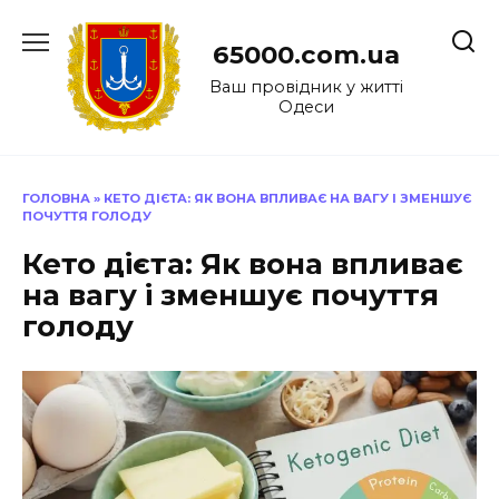
Перейти
до
65000.com.ua
вмісту
Ваш провідник у житті
Одеси
ГОЛОВНА
»
КЕТО ДІЄТА: ЯК ВОНА ВПЛИВАЄ НА ВАГУ І ЗМЕНШУЄ
ПОЧУТТЯ ГОЛОДУ
Кето дієта: Як вона впливає
на вагу і зменшує почуття
голоду