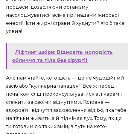
процеси, дозволяючи організму
насолоджуватися всіма принадами жирової
енергії. Їсти жирні страви й худнути? Хто б таке
уявив!
Ліфтинг шкіри: Відновіть молодість
обличчя та тіла без хірургії
Але пам’ятайте, кето дієта — це не чудодійний
засіб або “кулінарна панацея”. Все ж перед
початком слід проконсультуватися з лікарем і
стежити за своїми відчуттями. Головне —
здоров’я і відчуття задоволення від їжі, яка тебе
не тільки живить, а й піднімає дух. Тому, якщо
ти готовий до таких змін, в путь на кето-