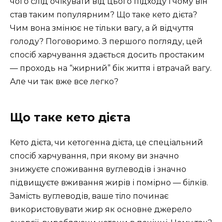
чого слід очікувати від цього підходу і чому він
став таким популярним? Що таке кето дієта?
Чим вона змінює не тільки вагу, а й відчуття
голоду? Поговоримо. З першого погляду, цей
спосіб харчування здається досить простаким
— проходь на “жирний” бік життя і втрачай вагу.
Але чи так вже все легко?
Що таке кето дієта
Кето дієта, чи кетогенна дієта, це спеціальний
спосіб харчування, при якому ви значно
знижуєте споживання вуглеводів і значно
підвищуєте вживання жирів і помірно — білків.
Замість вуглеводів, ваше тіло починає
використовувати жир як основне джерело