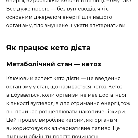
енергії, виробляючи кетони в печінці. Чому так?
Все дуже просто — без вуглеводів, які є
основним джерелом енергії для нашого
організму, тіло змушене шукати альтернативи.
Як працює кето дієта
Метаболічний стан — кетоз
Ключовий аспект кето дієти — це введення
організму у стан, що називається кетоз. Кетоз
відбувається, коли організм не має достатньої
кількості вуглеводів для отримання енергії, тож
він починає розщеплювати накопичені жири.
Цей процес виробляє кетони, які організм
використовує як альтернативне паливо. Це
дивний обмін: ти просто починаєш