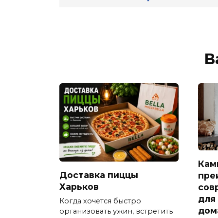
В
Кам
Доставка пиццы
пре
Харьков
сов
для
Когда хочется быстро
дом
организовать ужин, встретить