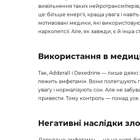
вивільнення таких нейротрансмітерів, 
це: більше енергії, краща увага і нав
мотивовані медики, які використовую
нарколепсії. Але, як завжди, є й інша 
Використання в медиц
Так, Adderall і Dexedrine — лише деякі
лежить амфетамін. Вони полегшують п
увагу і нормалізують сон. Але не забу
привести. Тому контроль — понад усе.
Негативні наслідки з
Доведено: амфетамін — це не жарт. Б