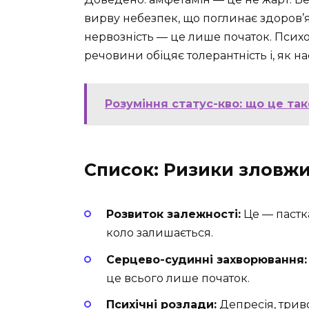
вирву небезпек, що поглинає здоров’я
нервозність — це лише початок. Псих
речовини обіцяє толерантність і, як на
Розуміння статус-кво: що це так
Список: Ризики зловж
Розвиток залежності:
Це — пастка
коло залишається.
Серцево-судинні захворювання:
це всього лише початок.
Психічні розлади:
Депресія, трив