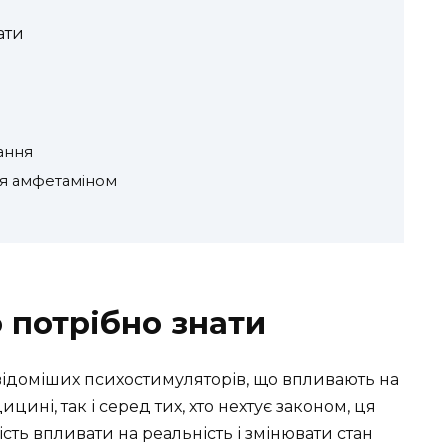
ати
ання
ня амфетаміном
 потрібно знати
відоміших психостимуляторів, що впливають на
ині, так і серед тих, хто нехтує законом, ця
сть впливати на реальність і змінювати стан