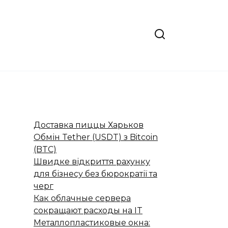
Доставка пиццы Харьков
Обмін Tether (USDT) з Bitcoin
(BTC)
Швидке відкриття рахунку
для бізнесу без бюрократії та
черг
Как облачные сервера
сокращают расходы на IT
Металлопластиковые окна: