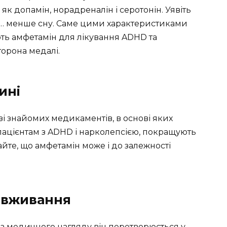
як допамін, норадреналін і серотонін. Уявіть
іть… менше сну. Саме цими характеристиками
ть амфетамін для лікування ADHD та
сторона медалі.
ині
 зі знайомих медикаментів, в основі яких
ацієнтам з ADHD і нарколепсією, покращують
вайте, що амфетамін може і до залежності
ловживання
ез медичного нагляду він перетворюється у