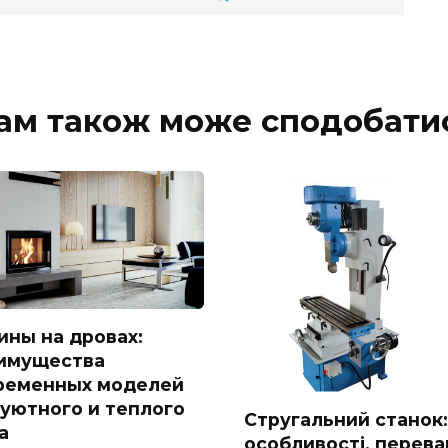
ам також може сподобати
ины на дровах:
имущества
ременных моделей
 уютного и теплого
Стругальний станок:
а
особливості, перева