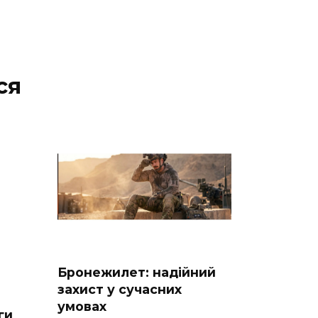
ся
Бронежилет: надійний
захист у сучасних
умовах
ги