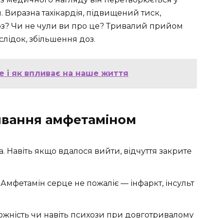
. Виразна тахікардія, підвищений тиск,
оз? Чи не чули ви про це? Тривалий прийом
слідок, збільшення доз.
е і як впливає на наше життя
ивання амфетаміном
. Навіть якщо вдалося вийти, відчуття закрите
Амфетамін серце не пожаліє — інфаркт, інсульт
ожність чи навіть психози при довготривалому