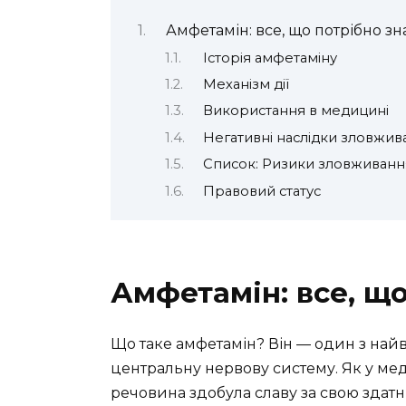
Амфетамін: все, що потрібно зн
Історія амфетаміну
Механізм дії
Використання в медицині
Негативні наслідки зловжив
Список: Ризики зловживан
Правовий статус
Амфетамін: все, що
Що таке амфетамін? Він — один з най
центральну нервову систему. Як у медиц
речовина здобула славу за свою здатні