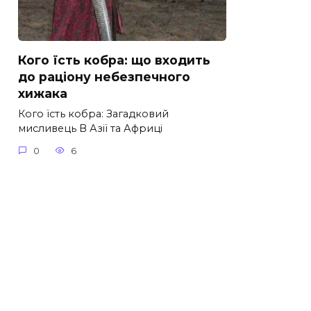
Кого їсть кобра: що входить
до раціону небезпечного
хижака
Кого їсть кобра: Загадковий
мисливець В Азії та Африці
0
6