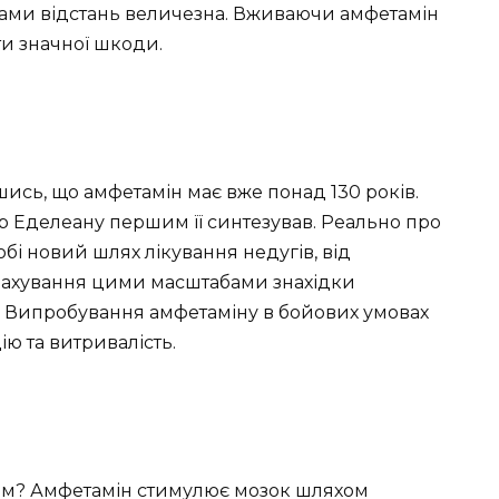
зиками відстань величезна. Вживаючи амфетамін
ти значної шкоди.
шись, що амфетамін має вже понад 130 років.
ар Еделеану першим її синтезував. Реально про
обі новий шлях лікування недугів, від
омахування цими масштабами знахідки
ни. Випробування амфетаміну в бойових умовах
ю та витривалість.
им? Амфетамін стимулює мозок шляхом