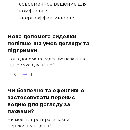
современное решение для
комфорта и
энергоэффективности
Нова допомога сиделки:
поліпшення умов догляду та
підтримки
Нова допомога сиделки: незамінна
підтримка для вашої
0
11
Чи безпечно та ефективно
застосовувати перекис
водню для догляду за
пахвами?
Чи можна протирати пахви
перекисом водню?