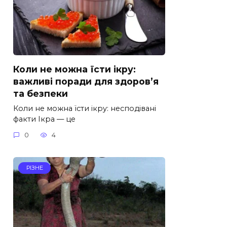
Коли не можна їсти ікру:
важливі поради для здоров’я
та безпеки
Коли не можна їсти ікру: несподівані
факти Ікра — це
0
4
РІЗНЕ