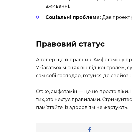
вживанні.
Соціальні проблеми:
Дає проект р
Правовий статус
А тепер ще й правник. Амфетамін у пр
У багатьох місцях він під контролем
сам собі господар, готуйся до серйозн
Отже, амфетамін — це не просто ліки. 
тих, хто нехтує правилами. Стримуйтес
пам’ятайте: із здоров’ям не жартують.