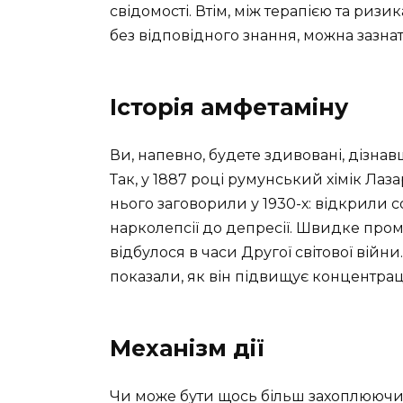
свідомості. Втім, між терапією та ри
без відповідного знання, можна зазна
Історія амфетаміну
Ви, напевно, будете здивовані, дізнав
Так, у 1887 році румунський хімік Лаз
нього заговорили у 1930-х: відкрили с
нарколепсії до депресії. Швидке пр
відбулося в часи Другої світової вій
показали, як він підвищує концентраці
Механізм дії
Чи може бути щось більш захоплююч