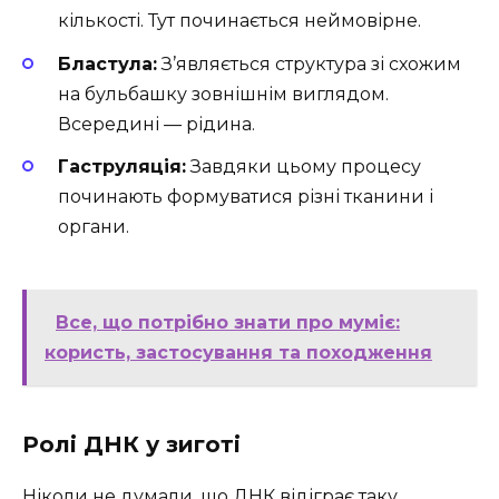
кількості. Тут починається неймовірне.
Бластула:
З’являється структура зі схожим
на бульбашку зовнішнім виглядом.
Всередині — рідина.
Гаструляція:
Завдяки цьому процесу
починають формуватися різні тканини і
органи.
Все, що потрібно знати про муміє:
користь, застосування та походження
Ролі ДНК у зиготі
Ніколи не думали, що ДНК відіграє таку