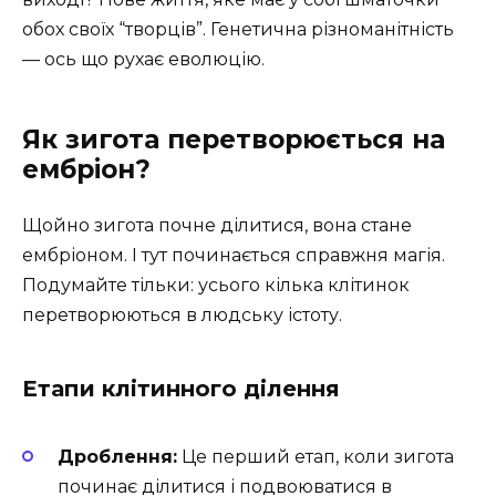
обох своїх “творців”. Генетична різноманітність
— ось що рухає еволюцію.
Як зигота перетворюється на
ембріон?
Щойно зигота почне ділитися, вона стане
ембріоном. І тут починається справжня магія.
Подумайте тільки: усього кілька клітинок
перетворюються в людську істоту.
Етапи клітинного ділення
Дроблення:
Це перший етап, коли зигота
починає ділитися і подвоюватися в