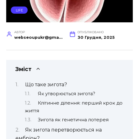
LIFE
АВТОР
ОПУБЛІКОВАНО
webseoupukr@gmail.com
30 Грудня, 2025
Зміст
Що таке зигота?
Як утворюється зигота?
Клітинне ділення: перший крок до
життя
Зигота як генетична лотерея
Як зигота перетворюється на
ембріон?