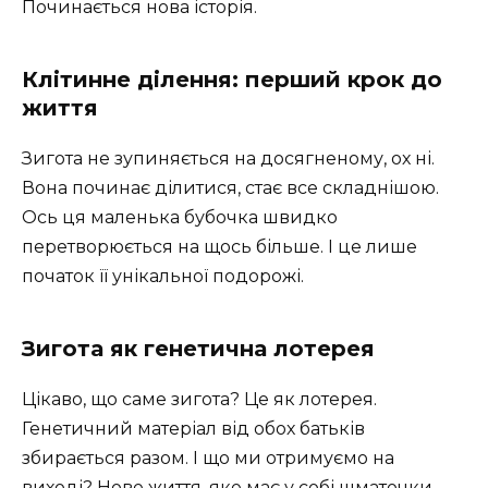
Починається нова історія.
Клітинне ділення: перший крок до
життя
Зигота не зупиняється на досягненому, ох ні.
Вона починає ділитися, стає все складнішою.
Ось ця маленька бубочка швидко
перетворюється на щось більше. І це лише
початок її унікальної подорожі.
Зигота як генетична лотерея
Цікаво, що саме зигота? Це як лотерея.
Генетичний матеріал від обох батьків
збирається разом. І що ми отримуємо на
виході? Нове життя, яке має у собі шматочки