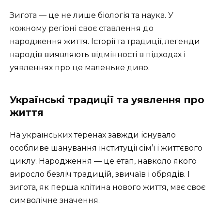
Зигота — це не лише біологія та наука. У
кожному регіоні своє ставлення до
народження життя. Історії та традиції, легенди
народів виявляють відмінності в підходах і
уявленнях про це маленьке диво.
Українські традиції та уявлення про
життя
На українських теренах завжди існувало
особливе шанування інституції сім’ї і життєвого
циклу. Народження — це етап, навколо якого
виросло безліч традицій, звичаїв і обрядів. І
зигота, як перша клітина нового життя, має своє
символічне значення.