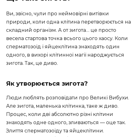
Ви, звісно, чули про неймовірні витівки
природи, коли одна клітина перетворюється на
складний організм. А от зигота… це просто
весела стартова точка всього цього хаосу. Коли
сперматозоїд і яйцеклітина знаходять один
одного, в вихорі клітинної магії народжується
зигота. Так, це диво.
Як утворюється зигота?
Люди люблять розповідати про Великі Вибухи.
Але зигота, маленька клітинка, таке ж диво.
Процес, коли дві абсолютно різні клітини
знаходять одне одного, зливаються — оце так.
Злиття сперматозоїду та яйцеклітини.