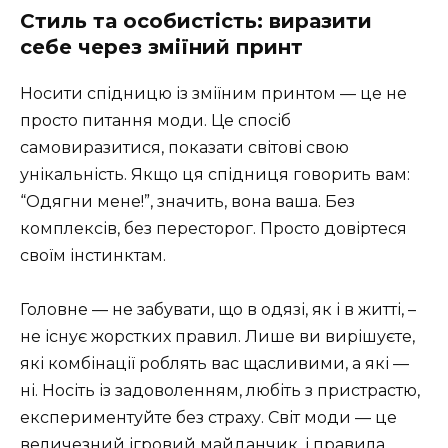
Стиль та особистість: виразити
себе через зміїний принт
Носити спідницю із зміїним принтом — це не
просто питання моди. Це спосіб
самовиразитися, показати світові свою
унікальність. Якщо ця спідниця говорить вам:
“Одягни мене!”, значить, вона ваша. Без
комплексів, без пересторог. Просто довіртеся
своїм інстинктам.
Головне — не забувати, що в одязі, як і в житті, –
не існує жорстких правил. Лише ви вирішуєте,
які комбінації роблять вас щасливими, а які —
ні. Носіть із задоволенням, любіть з пристрастю,
експериментуйте без страху. Світ моди — це
величезний ігровий майданчик, і правила