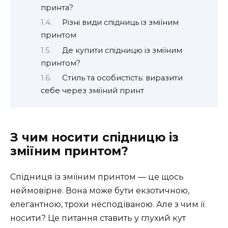
принта?
Різні види спідниць із зміїним
принтом
Де купити спідницю із зміїним
принтом?
Стиль та особистість: виразити
себе через зміїний принт
З чим носити спідницю із
зміїним принтом?
Спідниця із зміїним принтом — це щось
неймовірне. Вона може бути екзотичною,
елегантною, трохи несподіваною. Але з чим її
носити? Це питання ставить у глухий кут