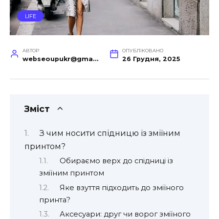
LIFE
АВТОР
ОПУБЛІКОВАНО
webseoupukr@gmail.com
26 Грудня, 2025
Зміст
З чим носити спідницю із зміїним
принтом?
Обираємо верх до спідниці із
зміїним принтом
Яке взуття підходить до зміїного
принта?
Аксесуари: друг чи ворог зміїного