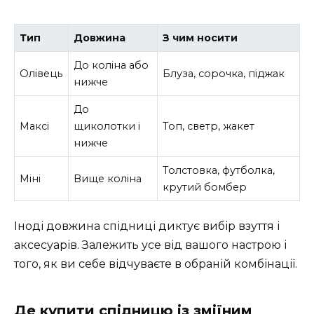
Тип
Довжина
З чим носити
До коліна або
Олівець
Блуза, сорочка, піджак
нижче
До
Максі
щиколотки і
Топ, светр, жакет
нижче
Толстовка, футболка,
Міні
Вище коліна
крутий бомбер
Іноді довжина спідниці диктує вибір взуття і
аксесуарів. Залежить усе від вашого настрою і
того, як ви себе відчуваєте в обраній комбінації.
Де купити спідницю із зміїним