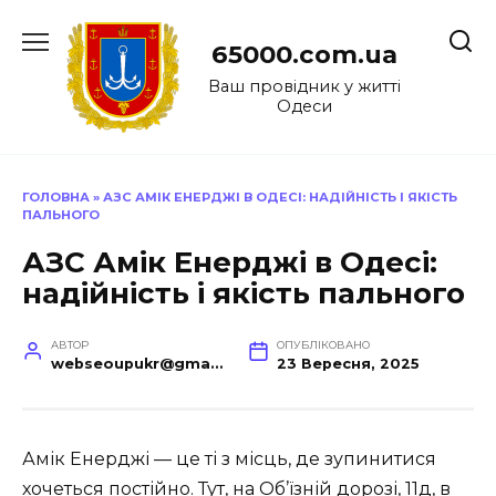
Перейти
до
65000.com.ua
вмісту
Ваш провідник у житті
Одеси
ГОЛОВНА
»
АЗС АМІК ЕНЕРДЖІ В ОДЕСІ: НАДІЙНІСТЬ І ЯКІСТЬ
ПАЛЬНОГО
АЗС Амік Енерджі в Одесі:
надійність і якість пального
АВТОР
ОПУБЛІКОВАНО
webseoupukr@gmail.com
23 Вересня, 2025
Амік Енерджі — це ті з місць, де зупинитися
хочеться постійно. Тут, на Об’їзній дорозі, 11д, в