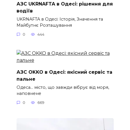
АЗС UKRNAFTA в Одесі: рішення для
водіїв
UKRNAFTA в Одесі: Історія, Значення та
Майбутнє Розташування
0
444
АЗС OKKO в Одесі: якісний сервіс та
пальне
Одеса… місто, що завжди вібрує від моря,
наповнене
0
669