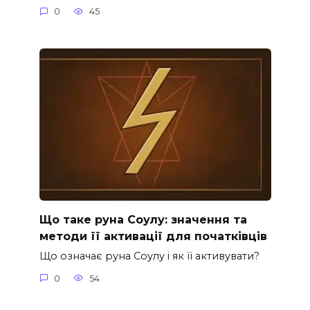
0
45
Що таке руна Соулу: значення та
методи її активації для початківців
Що означає руна Соулу і як її активувати?
0
54