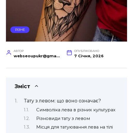
РІЗНЕ
АВТОР
ОПУБЛІКОВАНО
webseoupukr@gmail.com
7 Січня, 2026
Зміст
Тату з левом: що воно означає?
Символіка лева в різних культурах
Різновиди тату з левом
Місця для татуювання лева на тілі