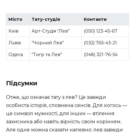
Місто
Тату-студія
Контакти
Київ
Арт-Студія “Лев”
(050) 123-45-67
Львів
“Чорний Лев”
(032) 765-43-21
Одеса
“Тигр та Лев”
(048) 321-76-54
Підсумки
Отже, що означає тату з лев? Це завжди
особиста історія, сповнена сенсів. Для когось —
це символ мужності, для інших — втілення
захисника або навіть вірність своїм корінням.
Але одне можна сказати напевно: лев завжди