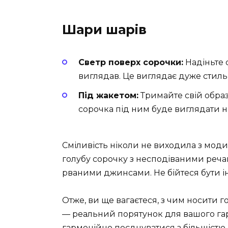
Шари шарів
Светр поверх сорочки:
Надіньте 
виглядав. Це виглядає дуже стиль
Під жакетом:
Тримайте свій обра
сорочка під ним буде виглядати на
Сміливість ніколи не виходила з моди.
голубу сорочку з несподіваними реч
рваними джинсами. Не бійтеся бути ін
Отже, ви ще вагаєтеся, з чим носити го
— реальний порятунок для вашого гард
гармонійно поєднуватися з більшістю