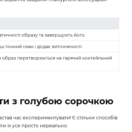
тичності образу та завершують його.
ш тонкий смак і додає витонченості.
й образ перетворюється на гарячий коктейльний
ти з голубою сорочкою
астав час експериментувати! Є стільки способів
ти їх усе просто нереально.