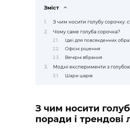
Зміст
З чим носити голубу сорочку: с
Чому саме голуба сорочка?
Ідеї для повсякденних обра
Офісні рішення
Вечірні вбрання
Модні експерименти з голубо
Шари шарів
З чим носити голуб
поради і трендові 