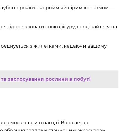
олубої сорочки з чорним чи сірим костюмом —
е підкреслювати свою фігуру, сподівайтеся на
поєднується з жилетками, надаючи вашому
 та застосування рослини в побуті
акож може стати в нагоді. Вона легко
го вбрання завдяки гламурним аксесуарам.