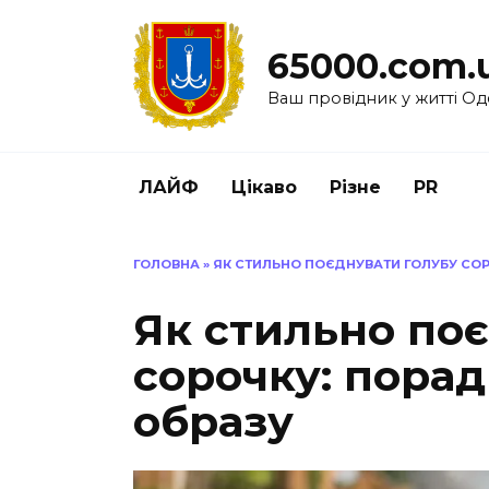
Перейти
до
65000.com.
вмісту
Ваш провідник у житті Од
ЛАЙФ
Цікаво
Різне
PR
ГОЛОВНА
»
ЯК СТИЛЬНО ПОЄДНУВАТИ ГОЛУБУ СО
Як стильно по
сорочку: пора
образу