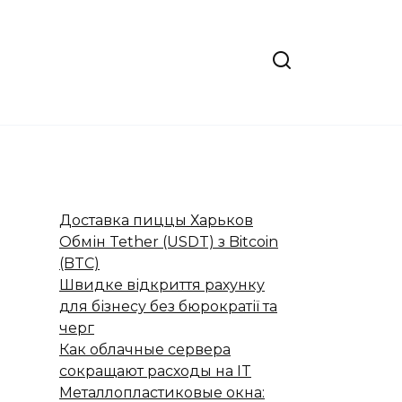
Доставка пиццы Харьков
Обмін Tether (USDT) з Bitcoin
(BTC)
Швидке відкриття рахунку
для бізнесу без бюрократії та
черг
Как облачные сервера
сокращают расходы на IT
Металлопластиковые окна: