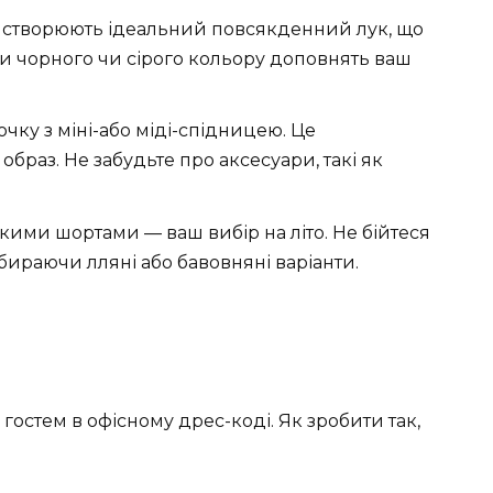
 створюють ідеальний повсякденний лук, що
и чорного чи сірого кольору доповнять ваш
чку з міні-або міді-спідницею. Це
браз. Не забудьте про аксесуари, такі як
гкими шортами — ваш вибір на літо. Не бійтеся
бираючи лляні або бавовняні варіанти.
 гостем в офісному дрес-коді. Як зробити так,