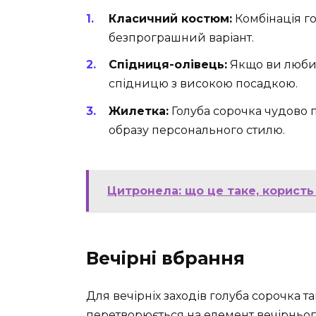
Класичний костюм:
Комбінація г
безпрограшний варіант.
Спідниця-олівець:
Якщо ви любит
спідницю з високою посадкою.
Жилетка:
Голуба сорочка чудово 
образу персонального стилю.
Цитронела: що це таке, користь
Вечірні вбрання
Для вечірніх заходів голуба сорочка т
перетворюється на елемент вечірньо