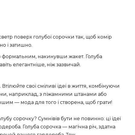
светр поверх голубої сорочки так, щоб комір
но і затишно.
з формальним, накинувши жакет. Голуба
віть елегантніше, ніж зазвичай.
 Втілюйте свої сміливі ідеї в життя, комбінуючи
ами, наприклад, з піжамними штанами або
шим — мода для того і створена, щоб грати!
лубу сорочку? Сумнівів бути не повинно: ці ідеї
ероба. Голуба сорочка — магічна річ, здатна
 речей вашого гардероба. Тож