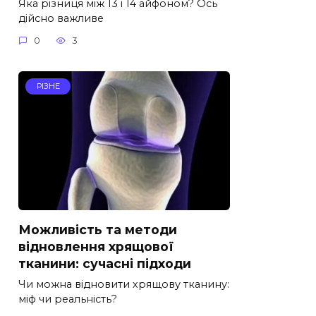
Яка різниця між 13 і 14 айфоном? Ось
дійсно важливе
0
3
РІЗНЕ
Можливість та методи
відновлення хрящової
тканини: сучасні підходи
Чи можна відновити хрящову тканину:
міф чи реальність?