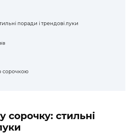
тильні поради і трендові луки
зів
ю сорочкою
у сорочку: стильні
луки