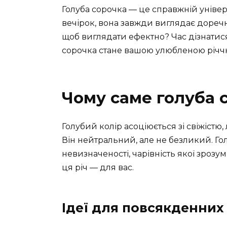
Голуба сорочка — це справжній універ
вечірок, вона завжди виглядає доречно
щоб виглядати ефектно? Час дізнатися
сорочка стане вашою улюбленою річчю
Чому саме голуба 
Голубий колір асоціюється зі свіжістю,
Він нейтральний, але не безликий. Го
невизначеності, чарівність якої зрозу
ця річ — для вас.
Ідеї для повсякденних