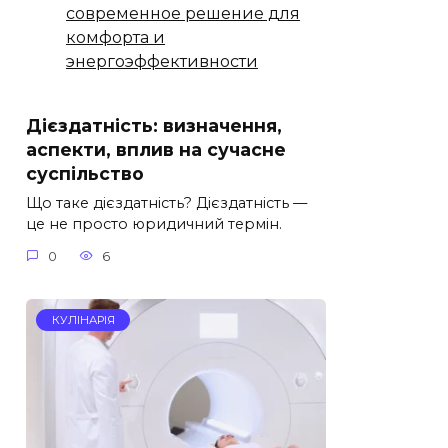
современное решение для
комфорта и
энергоэффективности
Дієздатність: визначення,
аспекти, вплив на сучасне
суспільство
Що таке дієздатність? Дієздатність —
це не просто юридичний термін.
0
6
КУЛІНАРІЯ