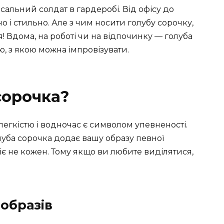
сальний солдат в гардеробі. Від офісу до
 і стильно. Але з чим носити голубу сорочку,
! Вдома, на роботі чи на відпочинку — голуба
, з якою можна імпровізувати.
сорочка?
 легкістю і водночас є символом упевненості.
луба сорочка додає вашу образу певної
міє не кожен. Тому якщо ви любите виділятися,
 образів