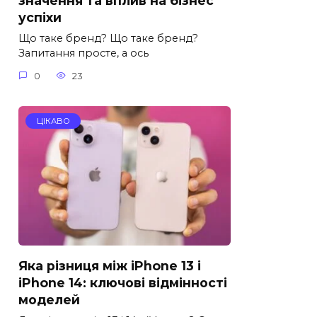
значення та вплив на бізнес
успіхи
Що таке бренд? Що таке бренд?
Запитання просте, а ось
0
23
ЦІКАВО
Яка різниця між iPhone 13 і
iPhone 14: ключові відмінності
моделей