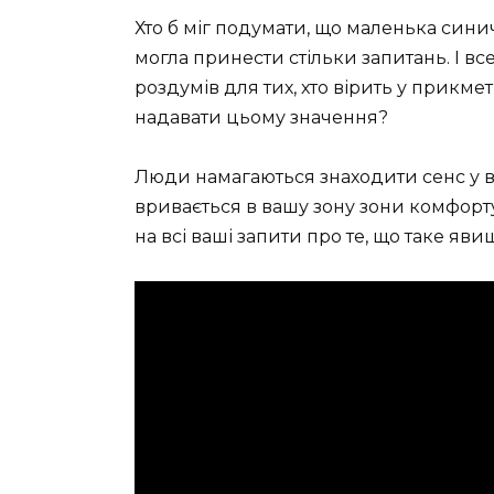
Хто б міг подумати, що маленька сини
могла принести стільки запитань. І вс
роздумів для тих, хто вірить у прикме
надавати цьому значення?
Люди намагаються знаходити сенс у вс
вривається в вашу зону зони комфорту
на всі ваші запити про те, що таке яв