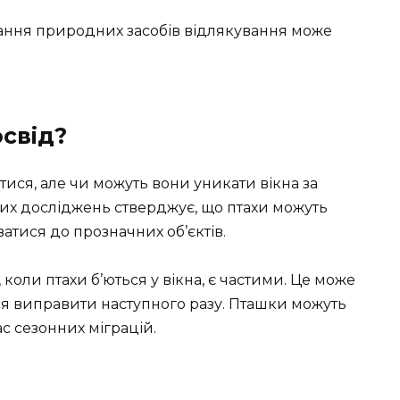
ання природних засобів відлякування може
освід?
ися, але чи можуть вони уникати вікна за
их досліджень стверджує, що птахи можуть
ватися до прозначних об’єктів.
, коли птахи б’ються у вікна, є частими. Це може
ся виправити наступного разу. Пташки можуть
с сезонних міграцій.