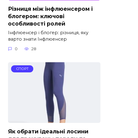
Різниця між інфлюенсером і
блогером: ключові
особливості ролей
Інфлюенсер і блогер: різниця, яку
варто знати Інфлюенсер
0
28
СПОРТ
Як обрати ідеальні лосини