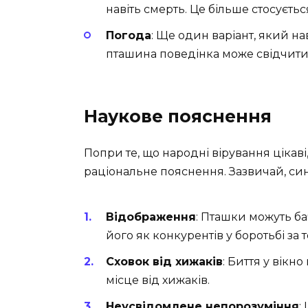
навіть смерть. Це більше стосуєть
Погода
: Ще один варіант, який на
пташина поведінка може свідчити 
Наукове пояснення
Попри те, що народні вірування цікаві
раціональне пояснення. Зазвичай, син
Відображення
: Пташки можуть ба
його як конкурентів у боротьбі за 
Сховок від хижаків
: Биття у вікн
місце від хижаків.
Неусвідомлене непорозуміння
: