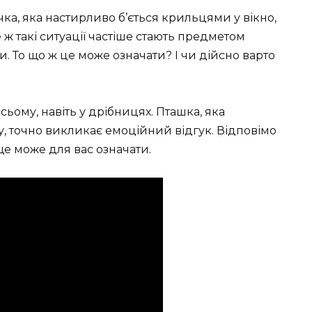
чка, яка настирливо б’ється крильцями у вікно,
е ж такі ситуації частіше стають предметом
ти. То що ж це може означати? І чи дійсно варто
ьому, навіть у дрібницях. Пташка, яка
, точно викликає емоційний відгук. Відповімо
ище може для вас означати.