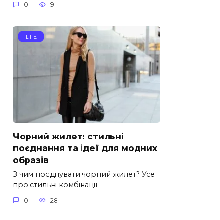
0
9
LIFE
Чорний жилет: стильні
поєднання та ідеї для модних
образів
З чим поєднувати чорний жилет? Усе
про стильні комбінації
0
28