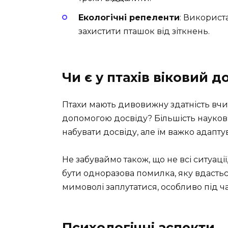
Екологічні репеленти
: Використ
захистити пташок від зіткнень.
Чи є у птахів віковий д
Птахи мають дивовижну здатність вчит
допомогою досвіду? Більшість науков
набувати досвіду, але їм важко адапту
Не забуваймо також, що не всі ситуації
бути одноразова помилка, яку вдасть
мимоволі заплутатися, особливо під ча
Психологічні аспекти