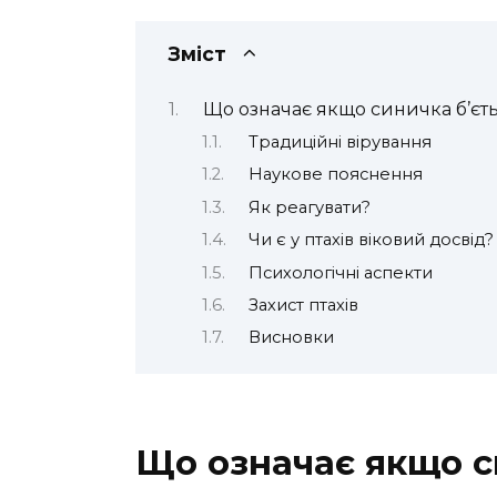
Зміст
Що означає якщо синичка б’єть
Традиційні вірування
Наукове пояснення
Як реагувати?
Чи є у птахів віковий досвід?
Психологічні аспекти
Захист птахів
Висновки
Що означає якщо си