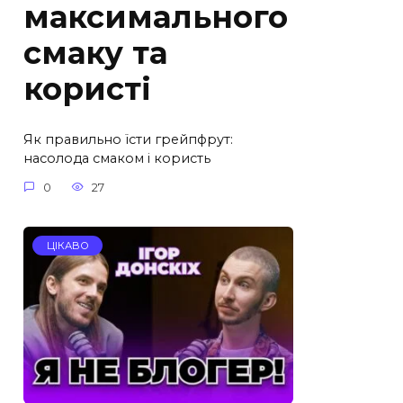
максимального
смаку та
користі
Як правильно їсти грейпфрут:
насолода смаком і користь
0
27
ЦІКАВО