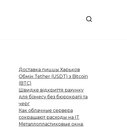
Доставка пиццы Харьков
Обмін Tether (USDT) з Bitcoin
(BTC)
Швидке відкриття рахунку
для бізнесу без бюрократії та
черг
Как облачные сервера
сокращают расходы на IT
Металлопластиковые окна: