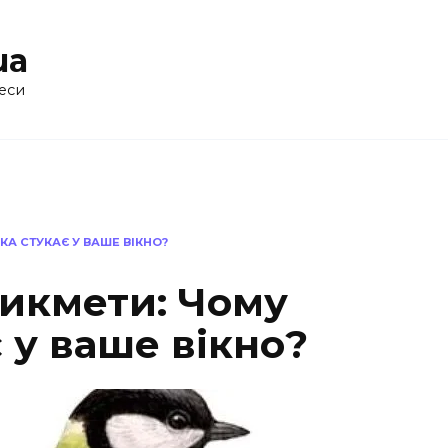
ua
еси
А СТУКАЄ У ВАШЕ ВІКНО?
рикмети: Чому
 у ваше вікно?