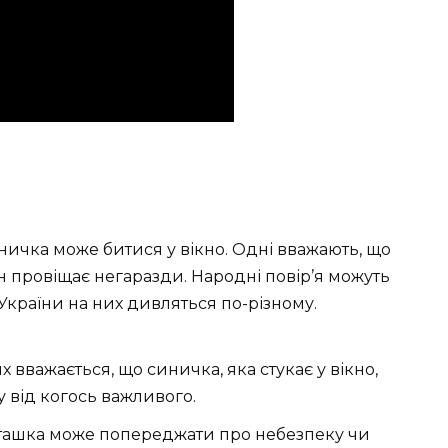
иничка може битися у вікно. Одні вважають, що
ін провіщає негаразди. Народні повір’я можуть
 України на них дивляться по-різному.
х вважається, що синичка, яка стукає у вікно,
 від когось важливого.
 пташка може попереджати про небезпеку чи