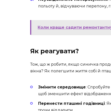
польоту й, відчуваючи перепону, г
Коли краще садити ремонтантну
Як реагувати?
Тож, що ж робити, якщо синичка прод
вікна? Як полегшити життя собі й пта
Змінити середовище
: Спробуйте
щоб зменшити ефект відображенн
Перенести пташині годівниці
: Я
трохи віддалити.