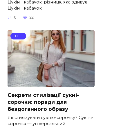
Цукіні і кабачок: різниця, яка здивує
Цукіні і кабачок
0
22
LIFE
Секрети стилізації сукні-
сорочки: поради для
бездоганного образу
Як стилізувати сукню-сорочку? Сукня-
сорочка — універсальний