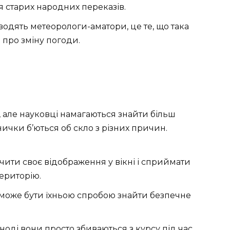
ся старих народних переказів.
водять метеорологи-аматори, це те, що така
про зміну погоди.
, але науковці намагаються знайти більш
ички б’ються об скло з різних причин.
чити своє відображення у вікні і сприймати
територію.
о може бути їхньою спробою знайти безпечне
 Іноді вони просто збиваються з курсу під час