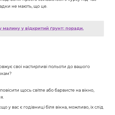
адки не мають, що це.
 малину у відкритий ґрунт: поради.
овжує свої настирливі польоти до вашого
шкам?
 повісити щось світле або барвисте на вікно,
я.
кщо у вас є годівниці біля вікна, можливо, їх слід