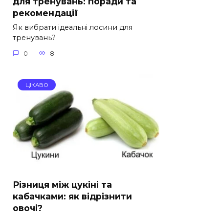
для тренувань: поради та
рекомендації
Як вибрати ідеальні лосини для
тренувань?
0
8
ЦІКАВО
Різниця між цукіні та
кабачками: як відрізнити
овочі?