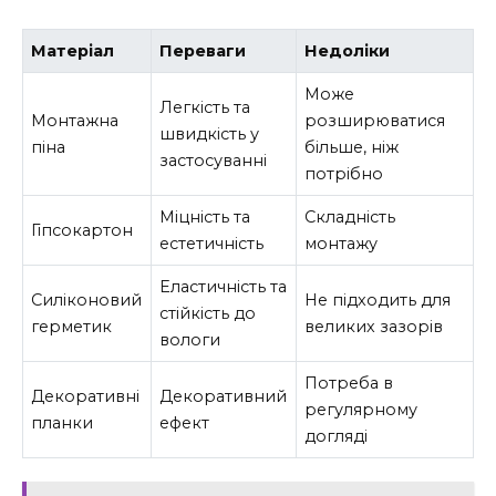
Матеріал
Переваги
Недоліки
Може
Легкість та
Монтажна
розширюватися
швидкість у
піна
більше, ніж
застосуванні
потрібно
Міцність та
Складність
Гіпсокартон
естетичність
монтажу
Еластичність та
Силіконовий
Не підходить для
стійкість до
герметик
великих зазорів
вологи
Потреба в
Декоративні
Декоративний
регулярному
планки
ефект
догляді