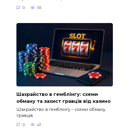
0
55
Шахрайство в гемблінгу: схеми
обману та захист гравців від казино
Шахрайство в гемблінгу – схеми обману
гравців
0
47