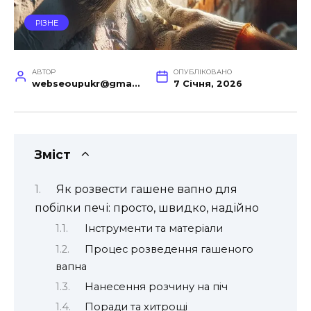
РІЗНЕ
АВТОР
ОПУБЛІКОВАНО
webseoupukr@gmail.com
7 Січня, 2026
Зміст
Як розвести гашене вапно для
побілки печі: просто, швидко, надійно
Інструменти та матеріали
Процес розведення гашеного
вапна
Нанесення розчину на піч
Поради та хитрощі