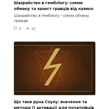
Шахрайство в гемблінгу: схеми
обману та захист гравців від казино
Шахрайство в гемблінгу – схеми обману
гравців
0
45
Що таке руна Соулу: значення та
методи її активації для початківців