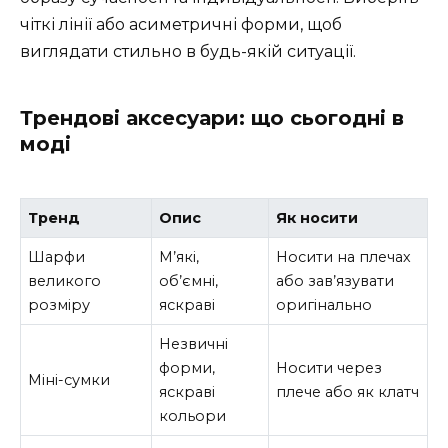
чіткі лінії або асиметричні форми, щоб
виглядати стильно в будь-якій ситуації.
Трендові аксесуари: що сьогодні в
моді
Тренд
Опис
Як носити
Шарфи
М’які,
Носити на плечах
великого
об’ємні,
або зав’язувати
розміру
яскраві
оригінально
Незвичні
форми,
Носити через
Міні-сумки
яскраві
плече або як клатч
кольори