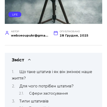
LIFE
АВТОР
ОПУБЛІКОВАНО
webseoupukr@gmail.com
28 Грудня, 2025
Зміст
Що таке штатив і як він змінює наше
життя?
Для чого потрібен штатив?
Сфери застосування
Типи штативів