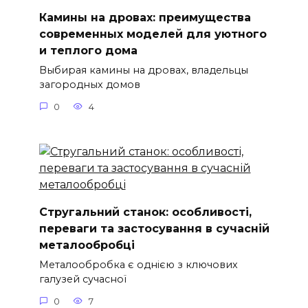
Камины на дровах: преимущества
современных моделей для уютного
и теплого дома
Выбирая камины на дровах, владельцы
загородных домов
0
4
Стругальний станок: особливості,
переваги та застосування в сучасній
металообробці
Металообробка є однією з ключових
галузей сучасної
0
7