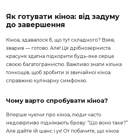
Як готувати кіноа: від задуму
до завершення
Кіноа, здавалося б, що тут складного? Взяв,
зварив — готово. Але! Ця дрібнозерниста
красуня здатна підкорити будь-яке серце
своєю багатогранністю. Важливо знати кілька
тонкощів, щоб зробити зі звичайної кіноа
справжню кулінарну симфонію.
Чому варто спробувати кіноа?
Вперше чуючи про кіноа, люди часто
недовірливо піднімають брову: “Що воно таке?”
Але дайте їй шанс і ух! От побачите, що кіноа