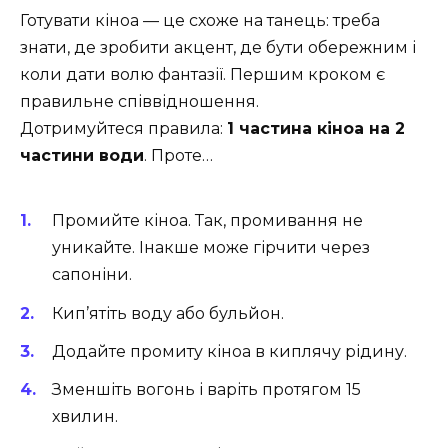
Готувати кіноа — це схоже на танець: треба
знати, де зробити акцент, де бути обережним і
коли дати волю фантазії. Першим кроком є
правильне співвідношення.
Дотримуйтеся правила:
1 частина кіноа на 2
частини води
. Проте…
Промийте кіноа. Так, промивання не
уникайте. Інакше може гірчити через
сапоніни.
Кип’ятіть воду або бульйон.
Додайте промиту кіноа в киплячу рідину.
Зменшіть вогонь і варіть протягом 15
хвилин.