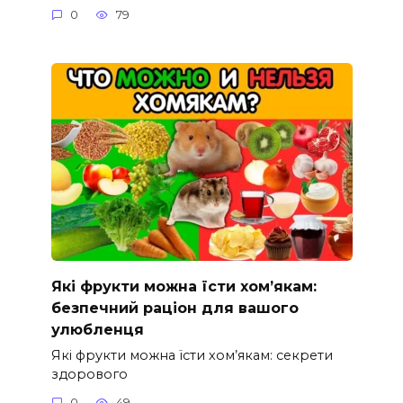
0
79
Які фрукти можна їсти хом’якам:
безпечний раціон для вашого
улюбленця
Які фрукти можна їсти хом’якам: секрети
здорового
0
49