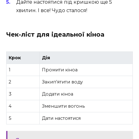
Дайте настоятися під кришкою ще 5
хвилин. І все! Чудо сталося!
Чек-ліст для ідеальної кіноа
Крок
Дія
1
Промити кіноа
2
Закип’ятити воду
3
Додати кіноа
4
Зменшити вогонь
5
Дати настоятися