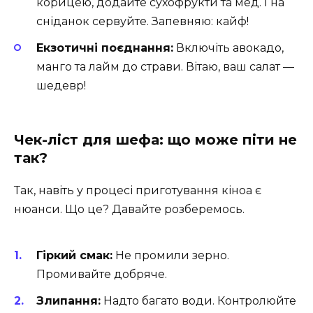
корицею, додайте сухофрукти та мед. І на
сніданок сервуйте. Запевняю: кайф!
Екзотичні поєднання:
Включіть авокадо,
манго та лайм до страви. Вітаю, ваш салат —
шедевр!
Чек-ліст для шефа: що може піти не
так?
Так, навіть у процесі приготування кіноа є
нюанси. Що це? Давайте розберемось.
Гіркий смак:
Не промили зерно. ​
Промивайте добряче.
Злипання:
Надто багато води. Контролюйте