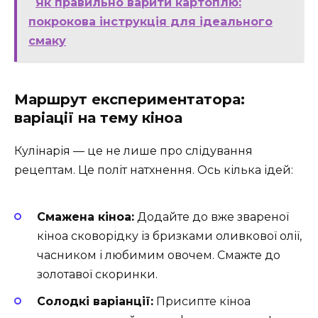
Як правильно варити картоплю:
покрокова інструкція для ідеального
смаку
Маршрут експериментатора:
варіації на тему кіноа
Кулінарія — це не лише про слідування
рецептам. Це політ натхнення. Ось кілька ідей:
Смажена кіноа:
Додайте до вже звареної
кіноа сковорідку із бризками оливкової олії,
часником і любимим овочем. Смажте до
золотавої скоринки.
Солодкі варіанції:
Присипте кіноа