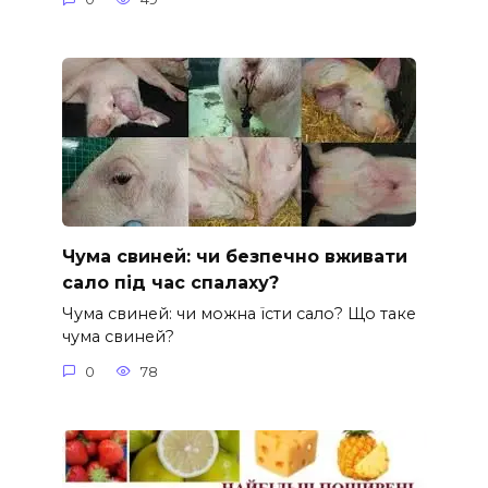
Чума свиней: чи безпечно вживати
сало під час спалаху?
Чума свиней: чи можна їсти сало? Що таке
чума свиней?
0
78