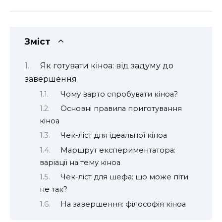
Зміст
Як готувати кіноа: від задуму до
завершення
Чому варто спробувати кіноа?
Основні правила приготування
кіноа
Чек-ліст для ідеальної кіноа
Маршрут експериментатора:
варіації на тему кіноа
Чек-ліст для шефа: що може піти
не так?
На завершення: філософія кіноа