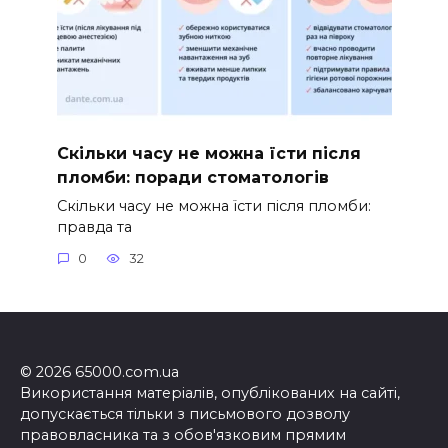
Скільки часу не можна їсти після
пломби: поради стоматологів
Скільки часу не можна їсти після пломби:
правда та
0
32
© 2026 65000.com.ua
Використання матеріалів, опублікованих на сайті,
допускається тільки з письмового дозволу
правовласника та з обов'язковим прямим