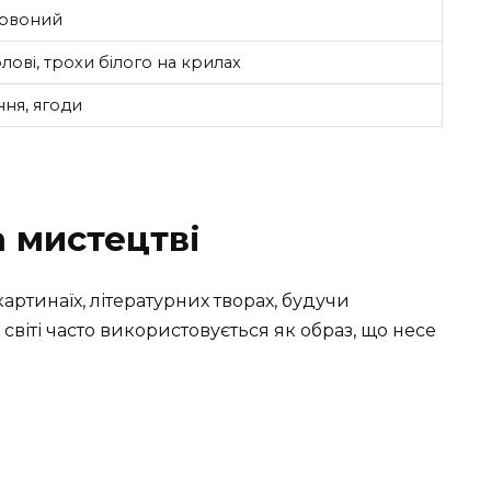
ервоний
лові, трохи білого на крилах
ння, ягоди
а мистецтві
артинаїх, літературних творах, будучи
світі часто використовується як образ, що несе