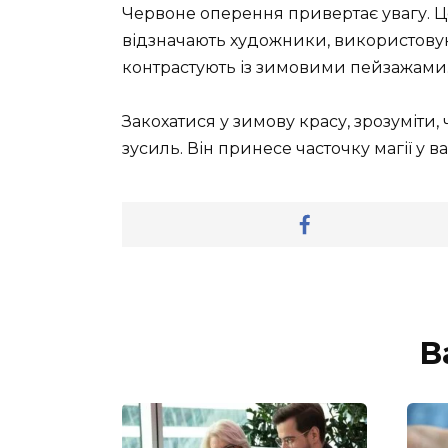
Червоне оперення привертає увагу. Це
відзначають художники, використовую
контрастують із зимовими пейзажами
Закохатися у зимову красу, зрозуміти,
зусиль. Він принесе часточку магії у ва
В