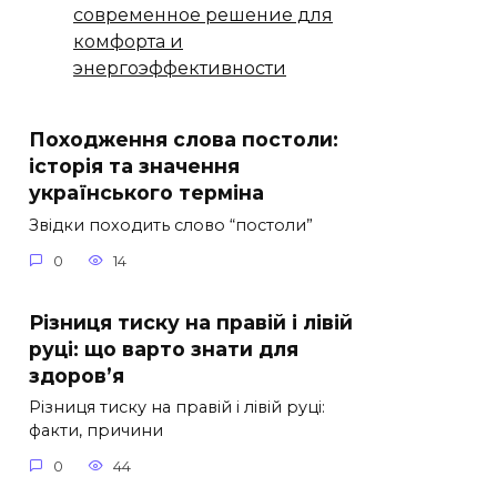
современное решение для
комфорта и
энергоэффективности
Походження слова постоли:
історія та значення
українського терміна
Звідки походить слово “постоли”
0
14
Різниця тиску на правій і лівій
руці: що варто знати для
здоров’я
Різниця тиску на правій і лівій руці:
факти, причини
0
44