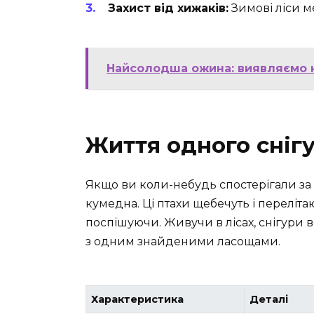
Захист від хижаків:
Зимові ліси м
Найсолодша ожина: виявляємо 
Життя одного сніг
Якщо ви коли-небудь спостерігали за 
кумедна. Ці птахи щебечуть і перелітаю
поспішуючи. Живучи в лісах, снігури в
з одним знайденими ласощами.
Характеристика
Деталі