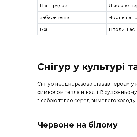
Цвіт грудей
Яскраво-ч
Забарвлення
Чорне на го
Їжа
Плоди, насі
Снігур у культурі т
Снігур неодноразово ставав героєм у к
символом тепла й надії. В художньому 
з собою тепло серед зимового холоду.
Червоне на білому