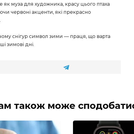
 як муза для художника, красу цього птаха
чи червоні акценти, які прекрасно
.
 чому снігур символ зими — праця, що варта
ші зимові дні.
ам також може сподобати