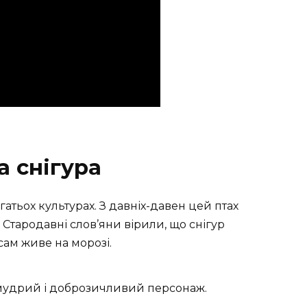
а снігура
атьох культурах. З давніх-давен цей птах
 Стародавні слов’яни вірили, що снігур
сам живе на морозі.
 мудрий і доброзичливий персонаж.