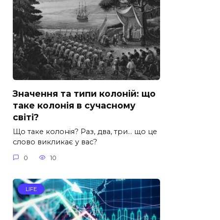
Значення та типи колоній: що
таке колонія в сучасному
світі?
Що таке колонія? Раз, два, три… що це
слово викликає у вас?
0
10
LIFE