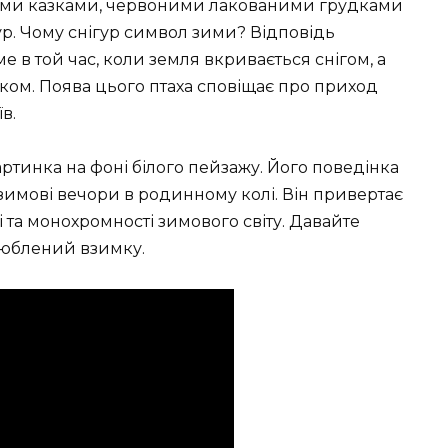
вими казками, червоними лакованими грудками
р. Чому снігур символ зими? Відповідь
ме в той час, коли земля вкривається снігом, а
ом. Поява цього птаха сповіщає про приход
в.
артинка на фоні білого пейзажу. Його поведінка
зимові вечори в родинному колі. Він привертає
і та монохромності зимового світу. Давайте
улюблений взимку.