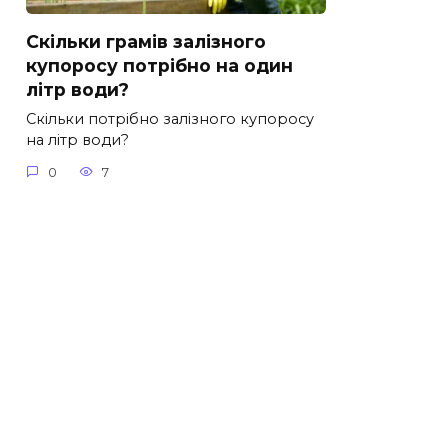
Скільки грамів залізного
купоросу потрібно на один
літр води?
Скільки потрібно залізного купоросу
на літр води?
0
7