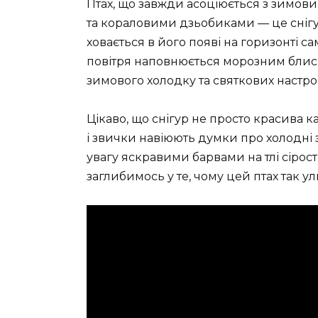
Птах, що завжди асоціюється з зимо
та кораловими дзьобиками — це снігу
ховається в його появі на горизонті са
повітря наповнюється морозним блиск
зимового холодку та святкових настрої
Цікаво, що снігур не просто красива к
і звички навіюють думки про холодні 
увагу яскравими барвами на тлі сірост
заглибимось у те, чому цей птах так 