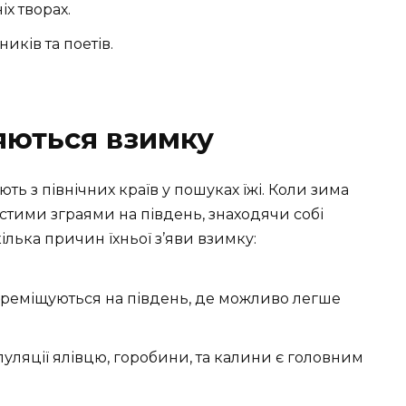
х творах.
ків та поетів.
ляються взимку
ують з північних країв у пошуках їжі. Коли зима
устими зграями на південь, знаходячи собі
лька причин їхньої з’яви взимку:
ереміщуються на південь, де можливо легше
уляції ялівцю, горобини, та калини є головним