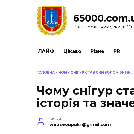
Перейти
до
65000.com.
вмісту
Ваш провідник у житті Од
ЛАЙФ
Цікаво
Різне
PR
ГОЛОВНА
»
ЧОМУ СНІГУР СТАВ СИМВОЛОМ ЗИМИ: І
Чому снігур ст
історія та знач
АВТОР
webseoupukr@gmail.com