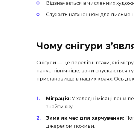
Відзначається в численних художні
Служить натхненням для письменни
Чому снігури з’яв
Снігури — це перелітні птахи, які мігр
панує північніше, вони спускаються г
пристановище в наших краях. Ось декі
Міграція:
У холодні місяці вони п
знайти їжу.
Зима як час для харчування:
Поп
джерелом поживи.