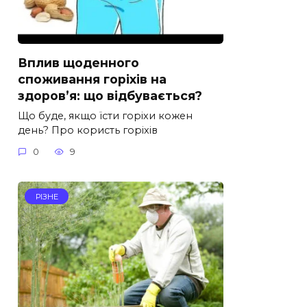
Вплив щоденного
споживання горіхів на
здоров’я: що відбувається?
Що буде, якщо їсти горіхи кожен
день? Про користь горіхів
0
9
РІЗНЕ