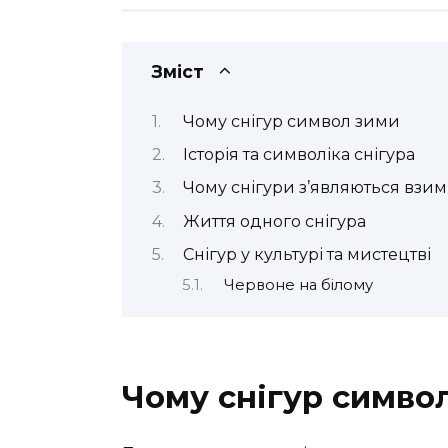
Зміст
Чому снігур символ зими
Історія та символіка снігура
Чому снігури з’являються взим
Життя одного снігура
Снігур у культурі та мистецтві
Червоне на білому
Чому снігур симво