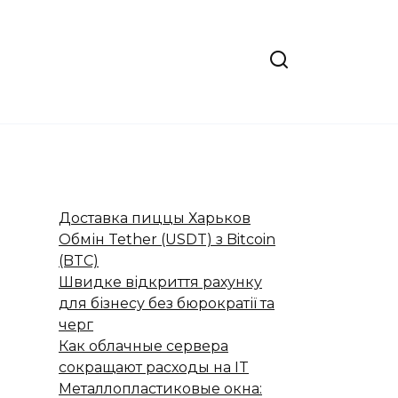
Доставка пиццы Харьков
Обмін Tether (USDT) з Bitcoin
(BTC)
Швидке відкриття рахунку
для бізнесу без бюрократії та
черг
Как облачные сервера
сокращают расходы на IT
Металлопластиковые окна: