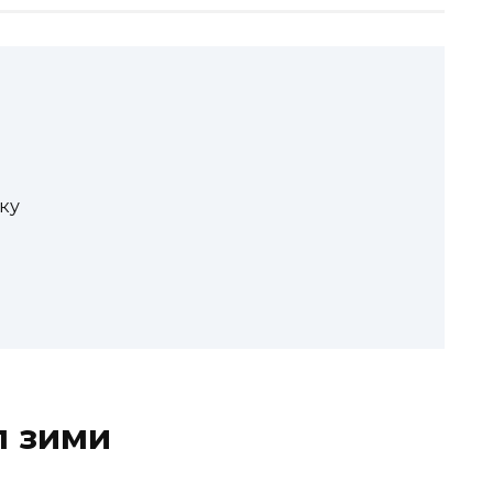
ку
л зими