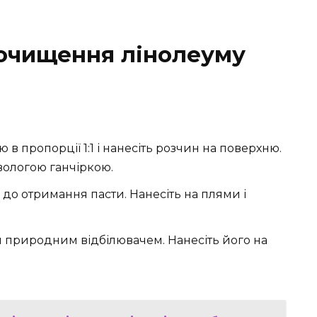
 очищення лінолеуму
ю в пропорції 1:1 і нанесіть розчин на поверхню.
 вологою ганчіркою.
о до отримання пасти. Нанесіть на плями і
м природним відбілювачем. Нанесіть його на