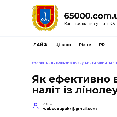
Перейти
до
65000.com.
вмісту
Ваш провідник у житті Од
ЛАЙФ
Цікаво
Різне
PR
ГОЛОВНА
»
ЯК ЕФЕКТИВНО ВИДАЛИТИ БІЛИЙ НАЛІТ
Як ефективно 
наліт із ліноле
АВТОР
webseoupukr@gmail.com