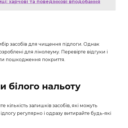
і: харчові та поведінкові вподобання
бір засобів для чищення підлоги. Однак
зроблені для лінолеуму. Перевірте відгуки і
ути пошкодження покриття.
и білого нальоту
йте кількість залишків засобів, які можуть
підлогу регулярно і одразу витирайте будь-які