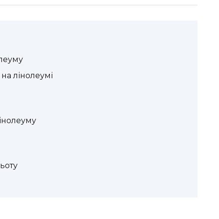
олеуму
на лінолеумі
інолеуму
ьоту