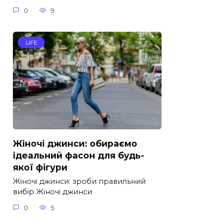
0
9
LIFE
Жіночі джинси: обираємо
ідеальний фасон для будь-
якої фігури
Жіночі джинси: зроби правильний
вибір Жіночі джинси
0
5