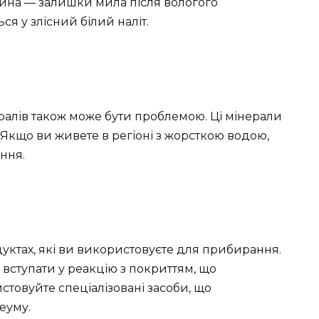
чина — залишки мила після вологого
ся у злісний білий наліт.
ралів також може бути проблемою. Ці мінерали
 Якщо ви живете в регіоні з жорсткою водою,
ння.
уктах, які ви використовуєте для прибирання.
вступати у реакцію з покриттям, що
товуйте спеціалізовані засоби, що
еуму.