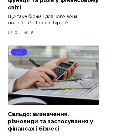
функції та роль у фінансовому
світі
Що таке біржа і для чого вона
потрібна? Що таке біржа?
0
8
LIFE
Сальдо: визначення,
різновиди та застосування у
фінансах і бізнесі