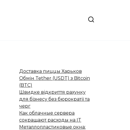
Доставка пиццы Харьков
Обмін Tether (USDT) з Bitcoin
(BTC)
Швидке відкриття рахунку
для бізнесу без бюрократії та
черг
Как облачные сервера
сокращают расходы на IT
Металлопластиковые окна: