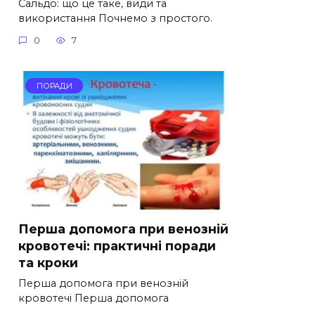
Сальдо: що це таке, види та
використання Почнемо з простого.
0
7
ПОРАДИ
Перша допомога при венозній
кровотечі: практичні поради
та кроки
Перша допомога при венозній
кровотечі Перша допомога