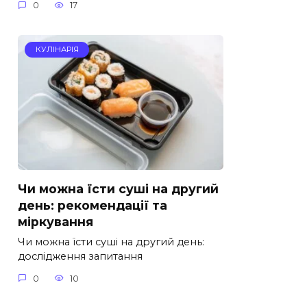
0
17
КУЛІНАРІЯ
Чи можна їсти суші на другий
день: рекомендації та
міркування
Чи можна їсти суші на другий день:
дослідження запитання
0
10