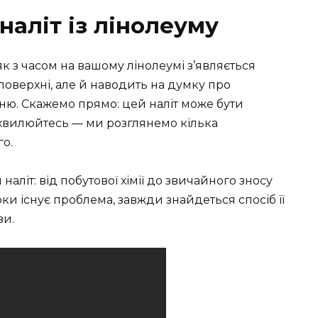
наліт із лінолеуму
як з часом на вашому лінолеумі з’являється
 поверхні, але й наводить на думку про
ню. Скажемо прямо: цей наліт може бути
хвилюйтесь — ми розглянемо кілька
го.
 наліт: від побутової хімії до звичайного зносу
оки існує проблема, завжди знайдеться спосіб її
ви.