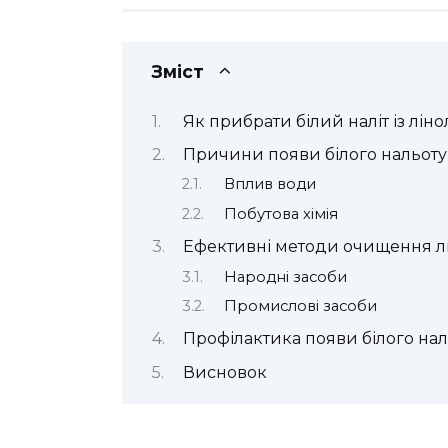
Зміст
Як прибрати білий наліт із лін
Причини появи білого нальоту 
Вплив води
Побутова хімія
Ефективні методи очищення л
Народні засоби
Промислові засоби
Профілактика появи білого нал
Висновок