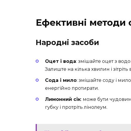
Ефективні методи
Народні засоби
Оцет і вода
: змішайте оцет з водо
Залиште на кілька хвилин і зітріть
Сода і мило
: змішайте соду і мил
енергійно протирати.
Лимонний сік
: може бути чудови
губку і протріть лінолеум.