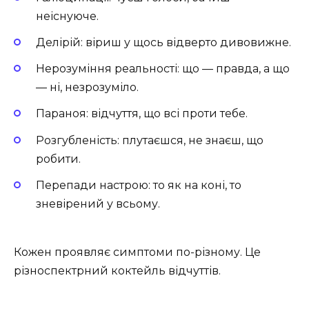
неіснуюче.
Делірій: віриш у щось відверто дивовижне.
Нерозуміння реальності: що — правда, а що
— ні, незрозуміло.
Параноя: відчуття, що всі проти тебе.
Розгубленість: плутаєшся, не знаєш, що
робити.
Перепади настрою: то як на коні, то
зневірений у всьому.
Кожен проявляє симптоми по-різному. Це
різноспектрний коктейль відчуттів.