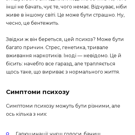
інші не бачать, чує те, чого немає. Відчуває, ніби
живе в іншому світі. Це може бути страшно. Ну,
чесно, це бентежить.
Звідки ж він береться, цей психоз? Може бути
багато причин. Стрес, генетика, тривале
вживання наркотиків. Іноді — невідомо. Це й
бісить: начебто все гаразд, але трапляється
щось таке, що вириває з нормального життя.
Симптоми психозу
Симптоми психозу можуть бути різними, але
ось кілька з них:
Галюцинації: чуєш голоси, бачиш