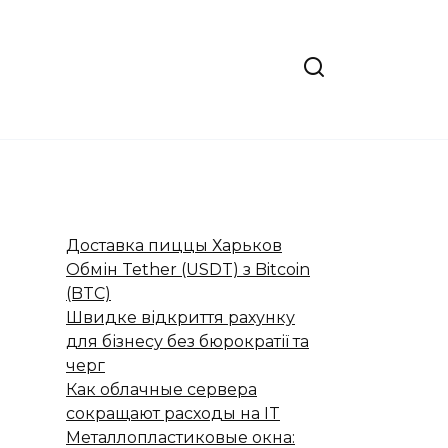
Доставка пиццы Харьков
Обмін Tether (USDT) з Bitcoin
(BTC)
Швидке відкриття рахунку
для бізнесу без бюрократії та
черг
Как облачные сервера
сокращают расходы на IT
Металлопластиковые окна: