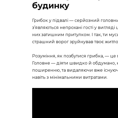
будинку
Грибок у підвалі — серйозний головни
з’являються непрохані гості у вигляді ц
них затишним притулком. І так, ти му
страшний ворог зруйнував твоє житло
Розуміння, як позбутися грибка, — ц
Головне — діяти швидко й обдумано, 
поширенню, та видаляючи вже існуюч
навіть з мінімальними витратами.