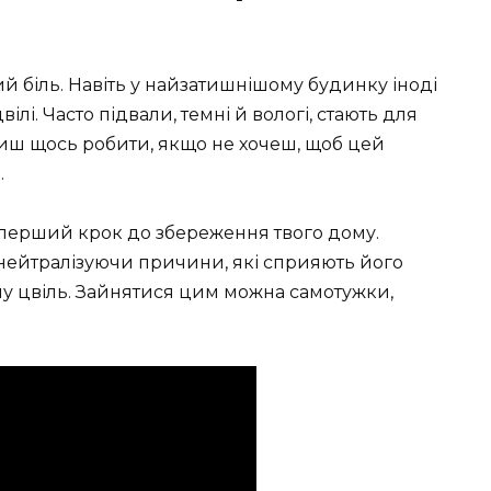
й біль. Навіть у найзатишнішому будинку іноді
вілі. Часто підвали, темні й вологі, стають для
сиш щось робити, якщо не хочеш, щоб цей
.
е перший крок до збереження твого дому.
нейтралізуючи причини, які сприяють його
у цвіль. Зайнятися цим можна самотужки,