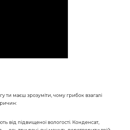
у ти маєш зрозуміти, чому грибок взагалі
причин:
ть від підвищеної вологості. Конденсат,