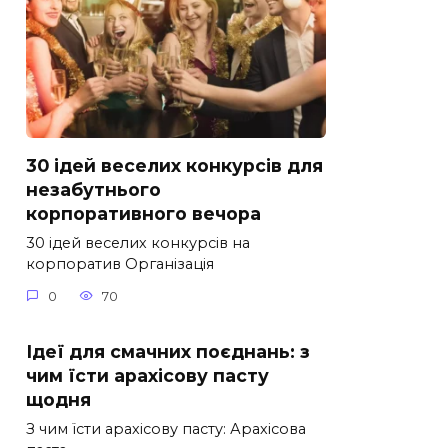
30 ідей веселих конкурсів для
незабутнього
корпоративного вечора
30 ідей веселих конкурсів на
корпоратив Організація
0
70
Ідеї для смачних поєднань: з
чим їсти арахісову пасту
щодня
З чим їсти арахісову пасту: Арахісова