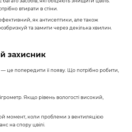
 багато засобів, які обіцяють знищити цвіль.
отрібно втирати в стіни.
ефективний, як антисептики, але також
озбризкуй та замити через декілька хвилин.
й захисник
— це попередити її появу. Що потрібно робити,
ігрометр. Якщо рівень вологості високий,
ой момент, коли проблеми з вентиляцією
анс на спору цвілі.