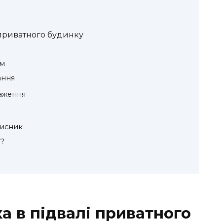
 приватного будинку
ом
ання
раження
хисник
о?
а в підвалі приватного