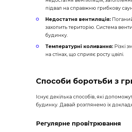
недостатня вентиляція, затоплення
підвал на справжню грибкову саун
Недостатня вентиляція:
Поганий
захопить територію. Система вентил
будинку.
Температурні коливання:
Різкі 
на стінах, що сприяє росту цвілі.
Способи боротьби з г
Існує декілька способів, які допоможу
будинку. Давай розглянемо їх доклад
Регулярне провітрювання