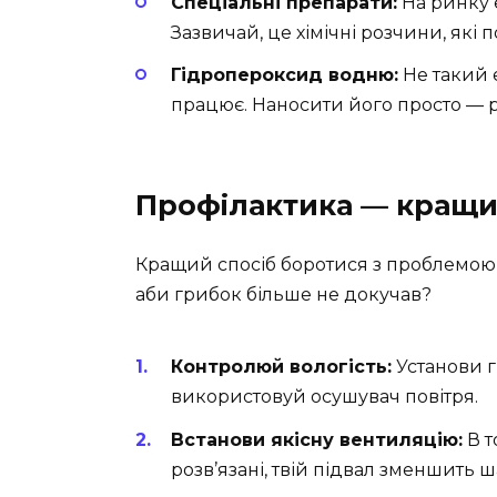
Спеціальні препарати:
На ринку є
Зазвичай, це хімічні розчини, які п
Гідропероксид водню:
Не такий 
працює. Наносити його просто — р
Профілактика — кращи
Кращий спосіб боротися з проблемою 
аби грибок більше не докучав?
Контролюй вологість:
Установи г
використовуй осушувач повітря.
Встанови якісну вентиляцію:
В т
розв’язані, твій підвал зменшить ш