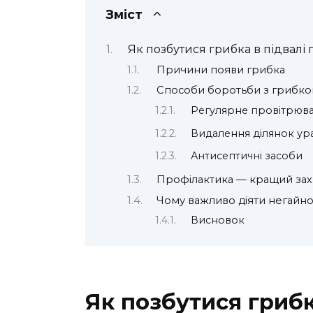
Зміст
Як позбутися грибка в підвалі
Причини появи грибка
Способи боротьби з грибк
Регулярне провітрюв
Видалення ділянок у
Антисептичні засоби
Профілактика — кращий за
Чому важливо діяти негайн
Висновок
Як позбутися грибк