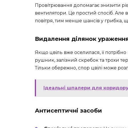
Провітрювання допомагає знизити ріве
вентилятори. Це простий спосіб. Але
повітря, тим менше шансів у грибка, 
Видалення ділянок ураженн
Якщо цвіль вже оселилася, її потрібн
рушник, залізний скребок та трохи те
Тільки обережно, спор цвілі може розл
Ідеальні шпалери для коридору
Антисептичні засоби