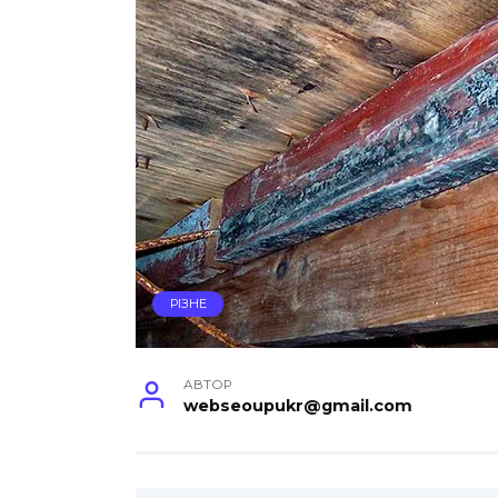
РІЗНЕ
АВТОР
webseoupukr@gmail.com