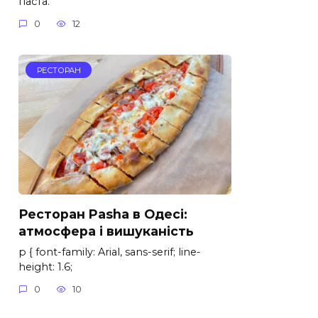
паста.
0
12
РЕСТОРАН
Ресторан Pasha в Одесі:
атмосфера і вишуканість
p { font-family: Arial, sans-serif; line-
height: 1.6;
0
10