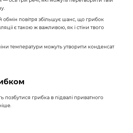
 — ось три речі, які можуть перетворити твій
у.
 обмін повітря збільшує шанс, що грибок
яції є такою ж важливою, як і стіни твого
зміни температури можуть утворити конденсат
рибком
ть позбутися грибка в підвалі приватного
ніше.