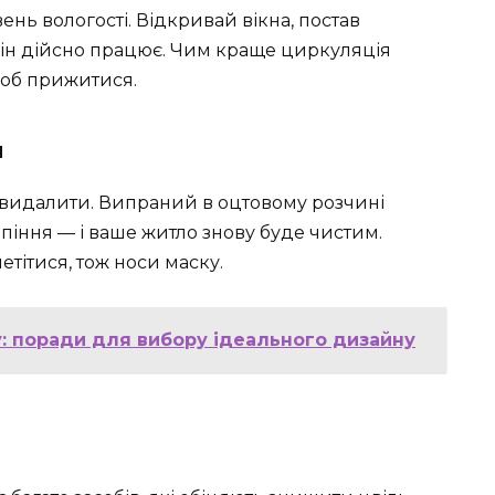
нь вологості. Відкривай вікна, постав
 він дійсно працює. Чим краще циркуляція
щоб прижитися.
я
о видалити. Випраний в оцтовому розчині
рпіння — і ваше житло знову буде чистим.
етітися, тож носи маску.
: поради для вибору ідеального дизайну