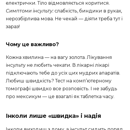
електрички. Тіло відмовляється коритися.
Симптоми інсульту:
слабкість, биндики в руках,
нерозбірлива мова. Не чекай — діяти треба тут і
зараз!
Чому це важливо?
Кожна хвилина — на вагу золота. Лікування
інсульту не любить чекати. В лікарні лікарі
підключають тебе до усіх цих мудрих апаратів.
Любиш швидкість? Тест на комп’ютерному
томографі швидко все розповість. І не забудь
про мексикум — це взагалі як таблетка часу.
Інколи лише «швидка» і надія
Інколи виходиш з дому, а інсульт сидить поряд.