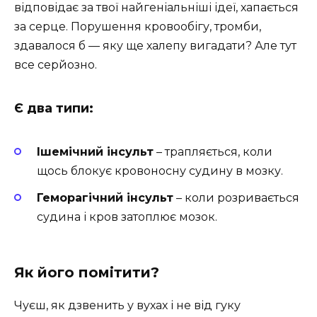
відповідає за твої найгеніальніші ідеї, хапається
за серце. Порушення кровообігу, тромби,
здавалося б — яку ще халепу вигадати? Але тут
все серйозно.
Є два типи:
Ішемічний інсульт
– трапляється, коли
щось блокує кровоносну судину в мозку.
Геморагічний інсульт
– коли розривається
судина і кров затоплює мозок.
Як його помітити?
Чуєш, як дзвенить у вухах і не від гуку