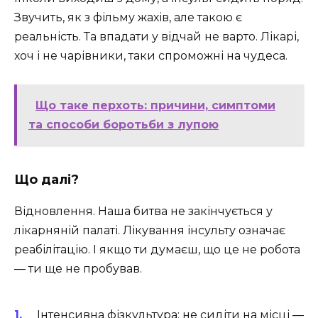
Звучить, як з фільму жахів, але такою є
реальність. Та впадати у відчай не варто. Лікарі,
хоч і не чарівники, таки спроможні на чудеса.
Що таке перхоть: причини, симптоми
та способи боротьби з лупою
Що далі?
Відновлення. Наша битва не закінчується у
лікарняній палаті. Лікування інсульту означає
реабілітацію. І якщо ти думаєш, що це не робота
— ти ще не пробував.
Інтенсивна фізкультура: не сидіти на місці —