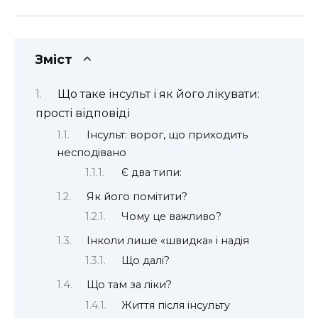
Зміст
Що таке інсульт і як його лікувати:
прості відповіді
Інсульт: ворог, що приходить
несподівано
Є два типи:
Як його помітити?
Чому це важливо?
Інколи лише «швидка» і надія
Що далі?
Що там за ліки?
Життя після інсульту