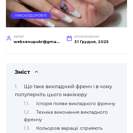
КРАСА/ЗДОРОВ'Я
АВТОР
ОПУБЛІКОВАНО
webseoupukr@gmail.com
31 Грудня, 2025
Зміст
Що таке викладний френч і в чому
популярніть цього манікюру
Історія появи викладного френчу
Техніка виконання викладного
френчу
Кольорові варіації: сприяють