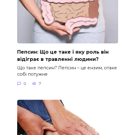
Пепсин: Що це таке і яку роль він
відіграє в травленні людини?
Що таке пепсин? Пепсин – це ензим, отаке
собі потужне
0
7