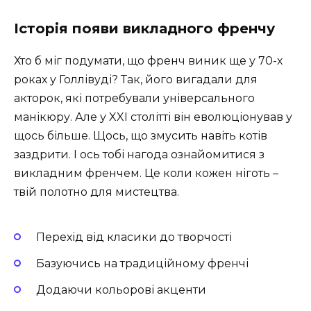
Історія появи викладного френчу
Хто б міг подумати, що френч виник ще у 70-х
роках у Голлівуді? Так, його вигадали для
акторок, які потребували універсального
манікюру. Але у XXI столітті він еволюціонував у
щось більше. Щось, що змусить навіть котів
заздрити. І ось тобі нагода ознайомитися з
викладним френчем. Це коли кожен ніготь –
твій полотно для мистецтва.
Перехід від класики до творчості
Базуючись на традиційному френчі
Додаючи кольорові акценти