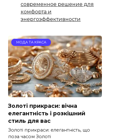
современное решение для
комфорта и
энергоэффективности
МОДА ТА КРАСА
Золоті прикраси: вічна
елегантність і розкішний
стиль для вас
Золоті прикраси: елегантність, що
поза часом Золоті