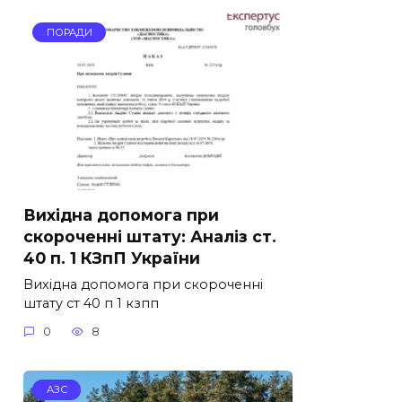
ПОРАДИ
Вихідна допомога при
скороченні штату: Аналіз ст.
40 п. 1 КЗпП України
Вихідна допомога при скороченні
штату ст 40 п 1 кзпп
0
8
АЗС