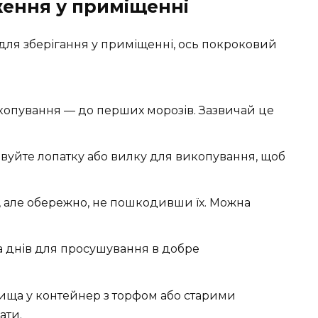
ження у приміщенні
ля зберігання у приміщенні, ось покроковий
опування — до перших морозів. Зазвичай це
уйте лопатку або вилку для викопування, щоб
в, але обережно, не пошкодивши їх. Можна
а днів для просушування в добре
ища у контейнер з торфом або старими
ати.