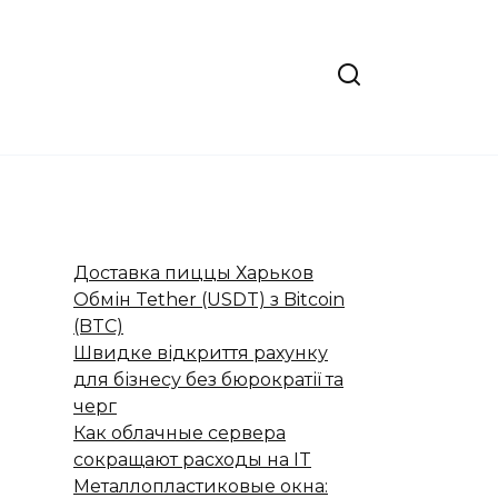
Доставка пиццы Харьков
Обмін Tether (USDT) з Bitcoin
(BTC)
Швидке відкриття рахунку
для бізнесу без бюрократії та
черг
Как облачные сервера
сокращают расходы на IT
Металлопластиковые окна: