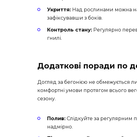
Укриття:
Над рослинами можна нат
зафіксувавши з боків.
Контроль стану:
Регулярно переві
гнилі.
Додаткові поради по д
Догляд за бегонією не обмежується л
комфортні умови протягом всього вег
сезону.
Полив:
Слідкуйте за регулярним 
надмірно.