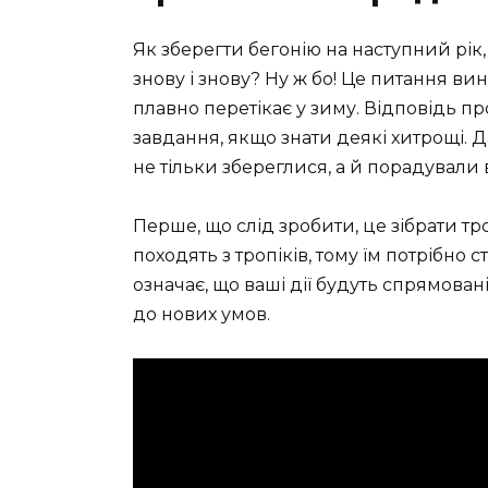
Як зберегти бегонію на наступний рік
знову і знову? Ну ж бо! Це питання ви
плавно перетікає у зиму. Відповідь пр
завдання, якщо знати деякі хитрощі. 
не тільки збереглися, а й порадували 
Перше, що слід зробити, це зібрати тр
походять з тропіків, тому їм потрібно
означає, що ваші дії будуть спрямован
до нових умов.