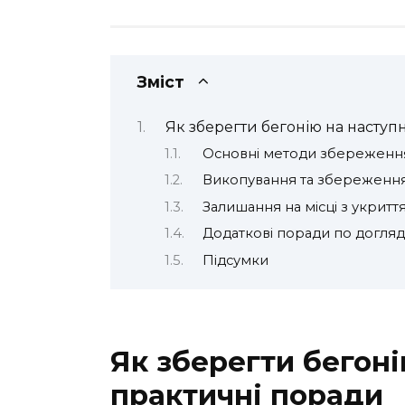
Зміст
Як зберегти бегонію на наступ
Основні методи збереження
Викопування та збереження
Залишання на місці з укритт
Додаткові поради по догляд
Підсумки
Як зберегти бегоні
практичні поради