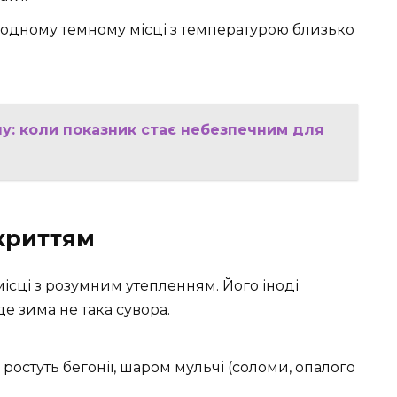
лодному темному місці з температурою близько
у: коли показник стає небезпечним для
укриттям
ісці з розумним утепленням. Його іноді
е зима не така сувора.
ростуть бегонії, шаром мульчі (соломи, опалого