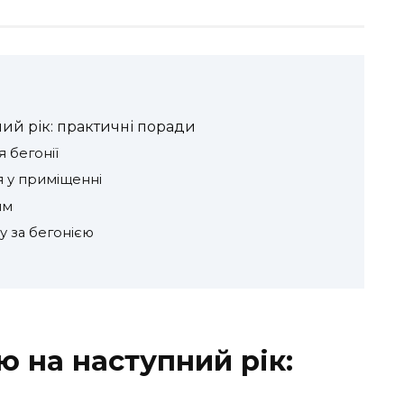
ний рік: практичні поради
 бегонії
 у приміщенні
ям
у за бегонією
ю на наступний рік: