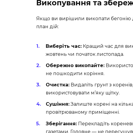
Викопування та збере
Якщо ви вирішили викопати бегонію д
план дій:
Виберіть час:
Кращий час для вик
жовтень чи початок листопада.
Обережно викопайте:
Використов
не пошкодити коріння.
Очистка:
Видаліть грунт з корені
використовувати м’яку щітку.
Сушіння:
Залиште корені на кільк
провітрюваному приміщенні.
Зберігання:
Перекладіть коренев
газетами. Головне — не пересушув