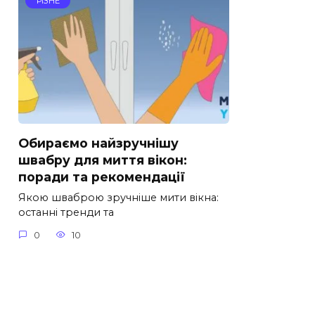
РІЗНЕ
Обираємо найзручнішу
швабру для миття вікон:
поради та рекомендації
Якою шваброю зручніше мити вікна:
останні тренди та
0
10