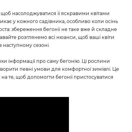
, щоб насолоджуватися її яскравими квітами
никає у кожного садівника, особливо коли осінь
оста: збереження бегонії не таке вже й складне
Давайте розглянемо всі нюанси, щоб ваші квіти
в наступному сезоні.
охи інформації про саму бегонію. Ці рослини
 створити певні умови для комфортної зимівлі. Це
і на те, щоб допомогти бегонії пристосуватися