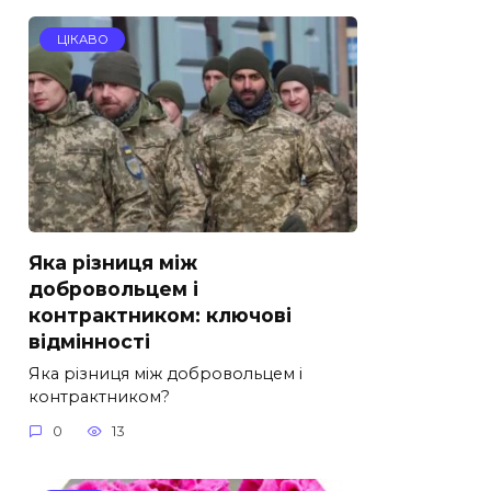
ЦІКАВО
Яка різниця між
добровольцем і
контрактником: ключові
відмінності
Яка різниця між добровольцем і
контрактником?
0
13