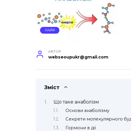
ЛАЙФ
АВТОР
webseoupukr@gmail.com
Зміст
Що таке анаболізм
Основи анаболізму
Секрети молекулярного буд
Гормони в дії