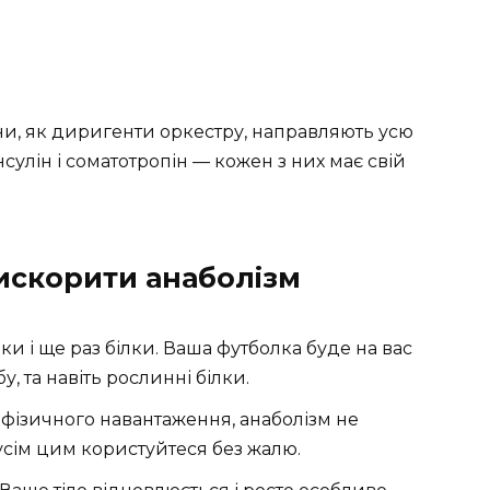
ни, як диригенти оркестру, направляють усю
інсулін і соматотропін — кожен з них має свій
рискорити анаболізм
лки і ще раз білки. Ваша футболка буде на вас
у, та навіть рослинні білки.
фізичного навантаження, анаболізм не
сім цим користуйтеся без жалю.