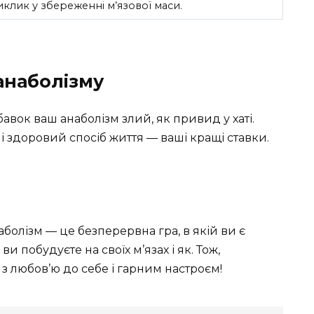
клик у збереженні м’язової маси.
анаболізму
авок ваш анаболізм злий, як привид у хаті.
 здоровий спосіб життя — ваші кращі ставки.
болізм — це безперервна гра, в якій ви є
и побудуєте на своїх м’язах і як. Тож,
 любов’ю до себе і гарним настроєм!