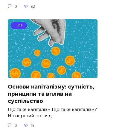
0
32
LIFE
Основи капіталізму: сутність,
принципи та вплив на
суспільство
Що таке капіталізм Що таке капіталізм?
На перший погляд
0
14