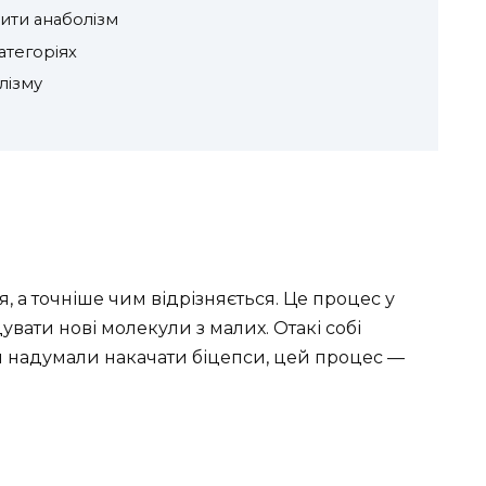
рити анаболізм
атегоріях
лізму
ся, а точніше чим відрізняється. Це процес у
вати нові молекули з малих. Отакі собі
ви надумали накачати біцепси, цей процес —