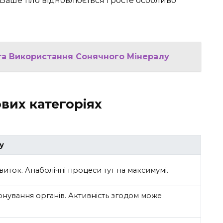
 Ваше тіло відновлюється і росте особливо
 та Використання Сонячного Мінералу
ових категоріях
у
иток. Анаболічні процеси тут на максимумі.
іонування органів. Активність згодом може