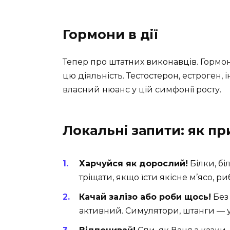
Гормони в дії
Тепер про штатних виконавців. Гормо
цю діяльність. Тестостерон, естроген, 
власний нюанс у цій симфонії росту.
Локальні запити: як п
Харчуйся як дорослий!
Білки, бі
тріщати, якщо їсти якісне м’ясо, риб
Качай залізо або роби щось!
Без 
активний. Симулятори, штанги — у