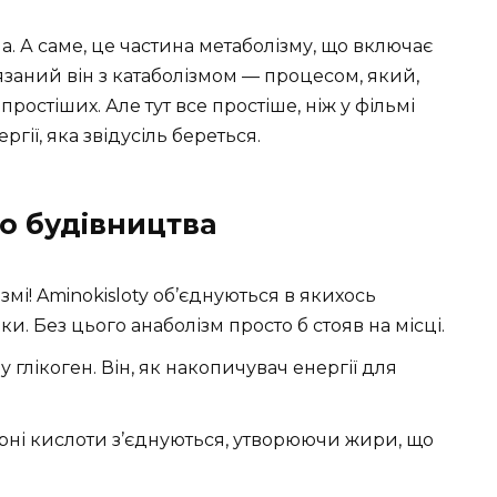
а. А саме, це частина метаболізму, що включає
’язаний він з катаболізмом — процесом, який,
ростіших. Але тут все простіше, ніж у фільмі
ргії, яка звідусіль береться.
о будівництва
ізмі! Aminokisloty об’єднуються в якихось
и. Без цього анаболізм просто б стояв на місці.
у глікоген. Він, як накопичувач енергії для
жирні кислоти з’єднуються, утворюючи жири, що