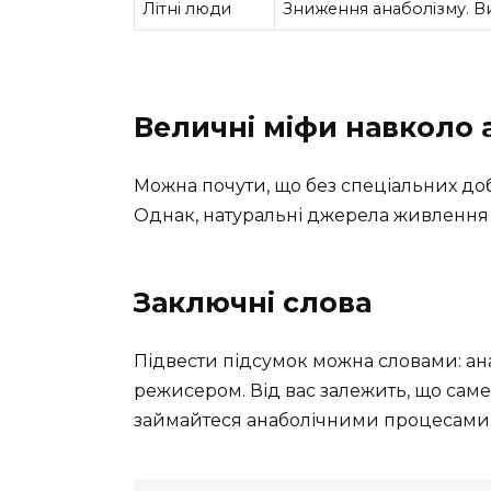
Літні люди
Зниження анаболізму. Ви
Величні міфи навколо 
Можна почути, що без спеціальних доб
Однак, натуральні джерела живлення і
Заключні слова
Підвести підсумок можна словами: ана
режисером. Від вас залежить, що саме в
займайтеся анаболічними процесами з