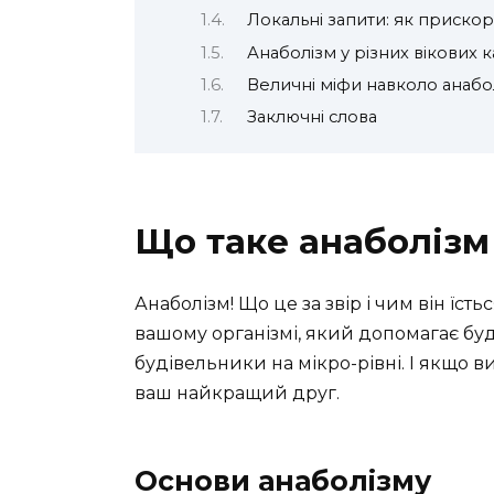
Локальні запити: як приско
Анаболізм у різних вікових к
Величні міфи навколо анабо
Заключні слова
Що таке анаболізм
Анаболізм! Що це за звір і чим він їсть
вашому організмі, який допомагає буду
будівельники на мікро-рівні. І якщо 
ваш найкращий друг.
Основи анаболізму