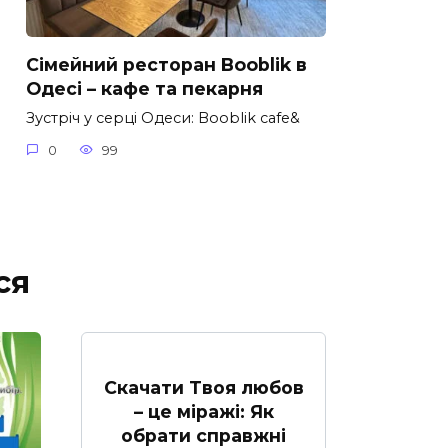
Сімейний ресторан Booblik в
Одесі – кафе та пекарня
Зустріч у серці Одеси: Booblik cafe&
0
99
ся
Скачати Твоя любов
– це міражі: Як
обрати справжні