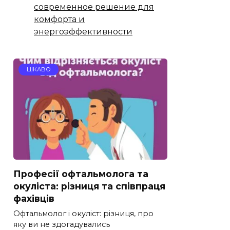
современное решение для
комфорта и
энергоэффективности
ЦІКАВО
Професії офтальмолога та
окуліста: різниця та співпраця
фахівців
Офтальмолог і окуліст: різниця, про
яку ви не здогадувались