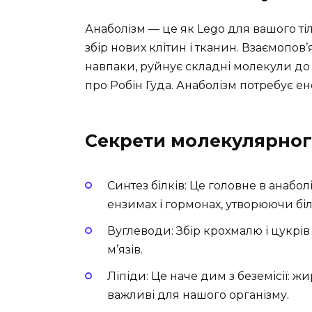
Анаболізм — це як Lego для вашого тіл
збір нових клітин і тканин. Взаємопов
навпаки, руйнує складні молекули до п
про Робін Гуда. Анаболізм потребує ене
Секрети молекулярног
Синтез білків: Це головне в анабол
ензимах і гормонах, утворюючи білк
Вуглеводи: Збір крохмалю і цукрів 
м’язів.
Ліпіди: Це наче дим з беземісії: 
важливі для нашого організму.