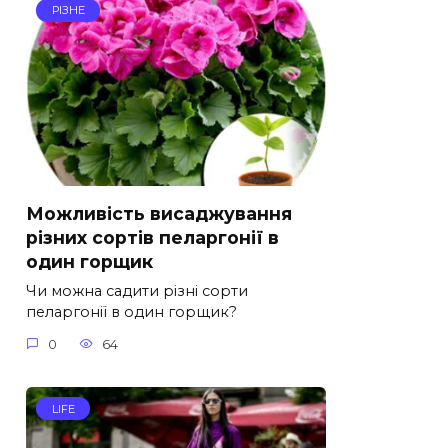
РІЗНЕ
Можливість висаджування
різних сортів пеларгонії в
один горщик
Чи можна садити різні сорти
пеларгонії в один горщик?
0
64
LIFE