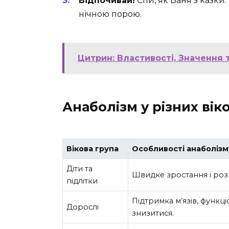
Відпочивай!
Спи, як Ваня з казки.
нічною порою.
Цитрин: Властивості, Значення
Анаболізм у різних вік
Вікова група
Особливості анаболізм
Діти та
Швидке зростання і розв
підлітки
Підтримка м’язів, функц
Дорослі
знизитися.