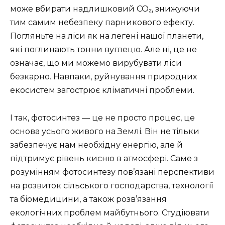
може вбирати надлишковий CO₂, знижуючи
тим самим небезпеку парникового ефекту.
Погляньте на ліси як на легені нашої планети,
які поглинають тонни вуглецю. Але ні, це не
означає, що ми можемо вирубувати ліси
безкарно. Навпаки, руйнування природних
екосистем загострює кліматичні проблеми.
І так, фотосинтез — це не просто процес, це
основа усього живого на Землі. Він не тільки
забезпечує нам необхідну енергію, але й
підтримує рівень кисню в атмосфері. Саме з
розумінням фотосинтезу пов’язані перспективи
на розвиток сільського господарства, технології
та біомедицини, а також розв’язання
екологічних проблем майбутнього. Студіювати