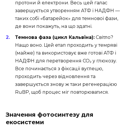
протони й електрони. Весь цей галас
завершується утворенням АТФ і НАДФН —
таких собі «батарейок» для темнової фази,
де вони покажуть, на що здатні.
Темнова фаза (цикл Кальвіна):
Світло?
Нащо воно. Цей етап проходить у темряві
(майже) та використовує вже готові АТФ і
НАДФН для перетворення CO₂ у глюкозу.
Все починається з фіксації вуглецю,
проходить через відновлення та
завершується знову ж таки регенерацією
RuBP, щоб процес міг повторюватися.
Значення фотосинтезу для
екосистеми