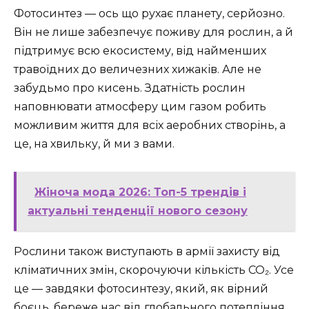
Фотосинтез — ось що рухає планету, серйозно.
Він не лише забезпечує поживу для рослин, а й
підтримує всю екосистему, від найменших
травоїдних до величезних хижаків. Але не
забудьмо про кисень. Здатність рослин
наповнювати атмосферу цим газом робить
можливим життя для всіх аеробних створінь, а
це, на хвильку, й ми з вами.
Жіноча мода 2026: Топ-5 трендів і
актуальні тенденції нового сезону
Рослини також виступають в армії захисту від
кліматичних змін, скорочуючи кількість CO₂. Усе
це — завдяки фотосинтезу, який, як вірний
боєць, береже нас від глобального потепління.