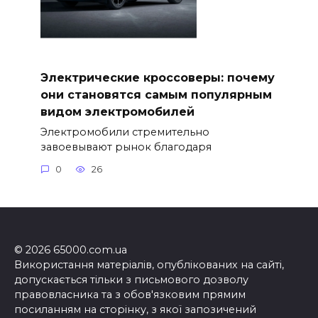
Электрические кроссоверы: почему
они становятся самым популярным
видом электромобилей
Электромобили стремительно
завоевывают рынок благодаря
0
26
© 2026 65000.com.ua
Використання матеріалів, опублікованих на сайті,
допускається тільки з письмового дозволу
правовласника та з обов'язковим прямим
посиланням на сторінку, з якої запозичений