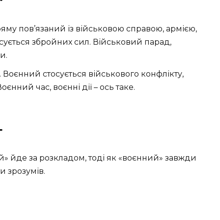
ряму пов’язаний із військовою справою, армією,
осується збройних сил. Військовий парад,
и.
ла. Воєнний стосується військового конфлікту,
єнний час, воєнні дії – ось таке.
т
вий» йде за розкладом, тоді як «воєнний» завжди
и зрозумів.