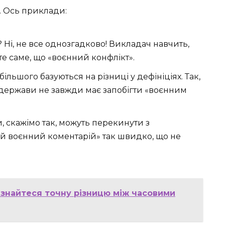
… Ось приклади:
ь? Ні, не все однозгадково! Викладач навчить,
те саме, що «воєнний конфлікт».
ільшого базуються на різниці у дефініціях. Так,
ї держави не завжди має запобігти «воєнним
, скажімо так, можуть перекинути з
ий воєнний коментарій» так швидко, що не
дізнайтеся точну різницю між часовими