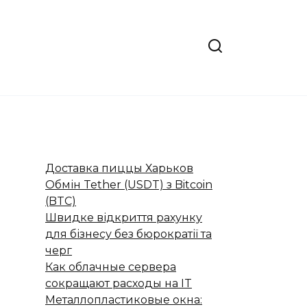
Доставка пиццы Харьков
Обмін Tether (USDT) з Bitcoin
(BTC)
Швидке відкриття рахунку
для бізнесу без бюрократії та
черг
Как облачные сервера
сокращают расходы на IT
Металлопластиковые окна: