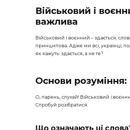
Військовий і воєнни
важлива
Військовий і воєнний – здається, слова
принципова. Адже ми всі, українці, п
як кажуть: здається, а не те?
Основи розуміння:
О, парень, слухай! Військовий і воєнн
Спробуй розібратися.
Що означають ці слова