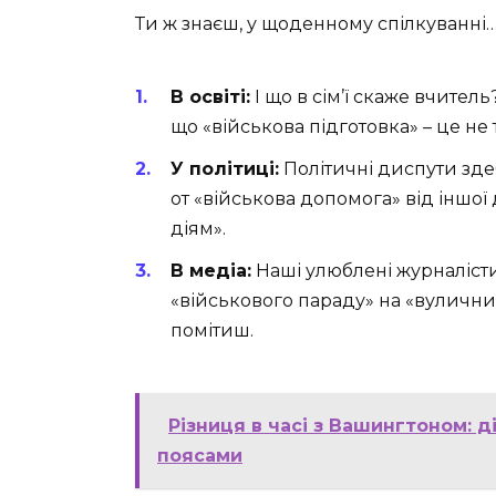
Ти ж знаєш, у щоденному спілкуванні
В освіті:
І що в сім’ї скаже вчител
що «військова підготовка» – це не 
У політиці:
Політичні диспути здеб
от «військова допомога» від іншо
діям».
В медіа:
Наші улюблені журналісти
«військового параду» на «вуличн
помітиш.
Різниця в часі з Вашингтоном: 
поясами