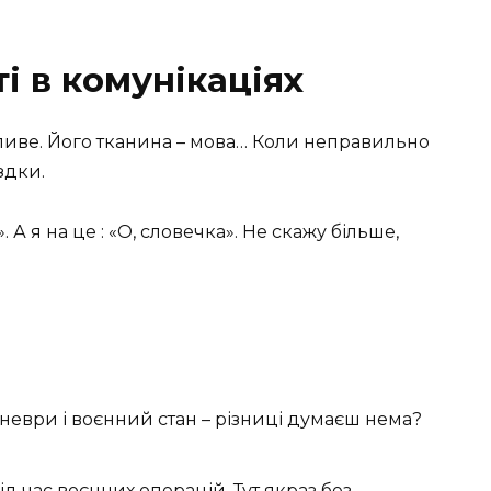
і в комунікаціях
иве. Його тканина – мова… Коли неправильно
здки.
. А я на це : «О, словечка». Не скажу більше,
неври і воєнний стан – різниці думаєш нема?
д час воєнних операцій. Тут якраз без