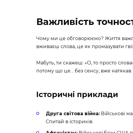
Важливість точност
Чому ми це обговорюємо? Життя важл
вживаєш слова, це як промазувати гві
Мабуть, ти скажеш: «О, то просто слова»
потому що це… без сенсу, вже натякав.
Історичні приклади
Друга світова війна:
Військові ма
Спитай в істориків.
Афганістан:
Військові бази США пі