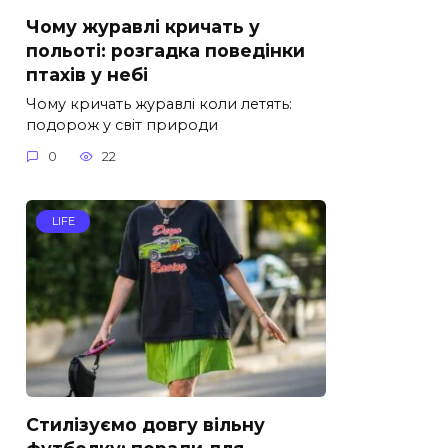
Чому журавлі кричать у
польоті: розгадка поведінки
птахів у небі
Чому кричать журавлі коли летять:
подорож у світ природи
0
22
LIFE
Стилізуємо довгу вільну