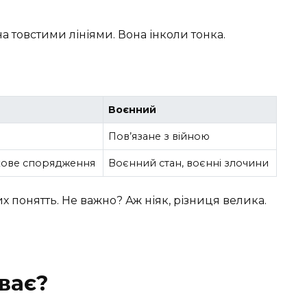
а товстими лініями. Вона інколи тонка.
Воєнний
Пов’язане з війною
ькове спорядження
Воєнний стан, воєнні злочини
х понятть. Не важно? Аж ніяк, різниця велика.
ває?