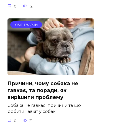
0
12
СВІТ ТВАРИН
Причини, чому собака не
гавкає, та поради, як
вирішити проблему
Собака не гавкає: причини та що
робити Гавкіт у собак
0
21