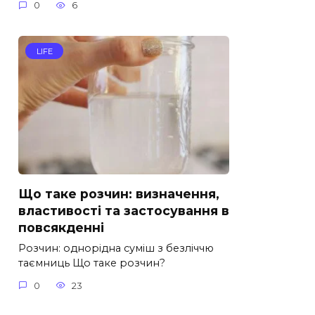
0
6
LIFE
Що таке розчин: визначення,
властивості та застосування в
повсякденні
Розчин: однорідна суміш з безліччю
таємниць Що таке розчин?
0
23