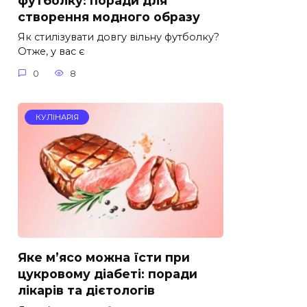
футболку: поради для
створення модного образу
Як стилізувати довгу вільну футболку?
Отже, у вас є
0
8
КУЛІНАРІЯ
Яке м’ясо можна їсти при
цукровому діабеті: поради
лікарів та дієтологів