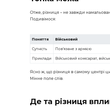
Отже, різниця – не завжди намальован
Подивімося:
Поняття
Військовий
Сутність
Пов’язане з армією
Приклади
Військовий комісаріат, війс
Ясно ж, що різниця в самому центрі ци
Мінне поле слів.
Де та різниця впли