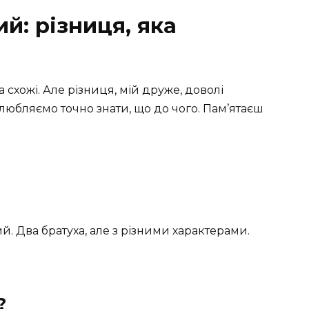
й: різниця, яка
 схожі. Але різниця, мій друже, доволі
олюбляємо точно знати, що до чого. Пам’ятаєш
ий. Два братуха, але з різними характерами.
?