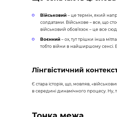
Військовий
– це термін, який нап
солдатами. Військове – все, що ст
військовий обов’язок – це все сюд
Воєнний
– ох, тут трішки інша міт
тобто війни в найширшому сенсі. Во
Лінгвістичний контекс
Є стара історія, що, мовляв, «військо
в середині динамічного процесу. Ну, т
Тонка межа