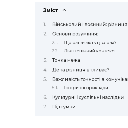
Зміст
Військовий і воєнний: різниця
Основи розуміння:
Що означають ці слова?
Лінгвістичний контекст
Тонка межа
Де та різниця впливає?
Важливість точності в комуніка
Історичні приклади
Культурні і суспільні наслідки
Підсумки