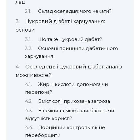
лад
Склад оселедця: чого чекати?
Цукровий діабет і харчування:
основи
Що таке цукровий діабет?
Основні принципи діабетичного
харчування
Оселедець і цукровий діабет: аналіз
можливостей
Жирні кислоти: допомога чи
перепона?
Вміст солі: прихована загроза
Вітаміни та мінерали: баланс чи
відсутність користі?
Порційний контроль: як не
переборщити