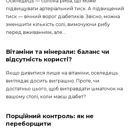
Оселедець — солона риба, що може
підвищувати артеріальний тиск. А підвищений
тиск — вічний ворог діабетиків. Звісно, можна
зменшити кількість солі, вимочуючи рибу
перед вживанням, але…
Вітаміни та мінерали: баланс чи
відсутність користі?
Якщо дивитися лише на вітаміни, оселедець
виглядає досить виграшно. Проте, чи
достатньо цього, щоб виправдати шматочок на
вашому столі, коли маєш діабет?
Порційний контроль: як не
переборщити