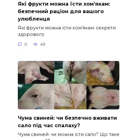
Які фрукти можна їсти хом’якам:
безпечний раціон для вашого
улюбленця
Які фрукти можна їсти хом’якам: секрети
здорового
0
49
Чума свиней: чи безпечно вживати
сало під час спалаху?
Чума свиней: чи можна їсти сало? Що таке