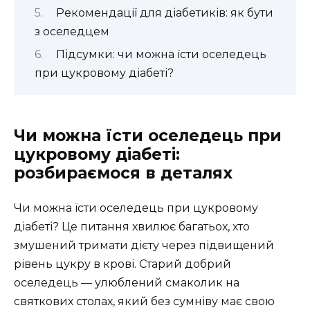
Рекомендації для діабетиків: як бути
з оселедцем
Підсумки: чи можна їсти оселедець
при цукровому діабеті?
Чи можна їсти оселедець при
цукровому діабеті:
розбираємося в деталях
Чи можна їсти оселедець при цукровому
діабеті? Це питання хвилює багатьох, хто
змушений тримати дієту через підвищений
рівень цукру в крові. Старий добрий
оселедець — улюблений смаколик на
святкових столах, який без сумніву має свою