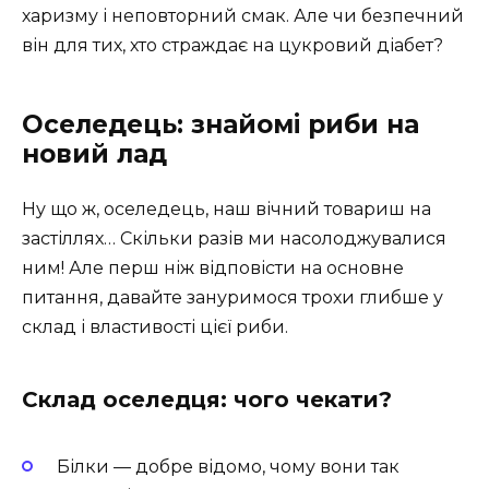
харизму і неповторний смак. Але чи безпечний
він для тих, хто страждає на цукровий діабет?
Оселедець: знайомі риби на
новий лад
Ну що ж, оселедець, наш вічний товариш на
застіллях… Скільки разів ми насолоджувалися
ним! Але перш ніж відповісти на основне
питання, давайте зануримося трохи глибше у
склад і властивості цієї риби.
Склад оселедця: чого чекати?
Білки — добре відомо, чому вони так