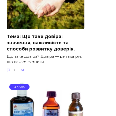
Тема: Що таке довіра:
значення, важливість та
способи розвитку доверія.
Що таке довіра? Довіра — це така річ,
що важко схопити
0
5
ЦІКАВО