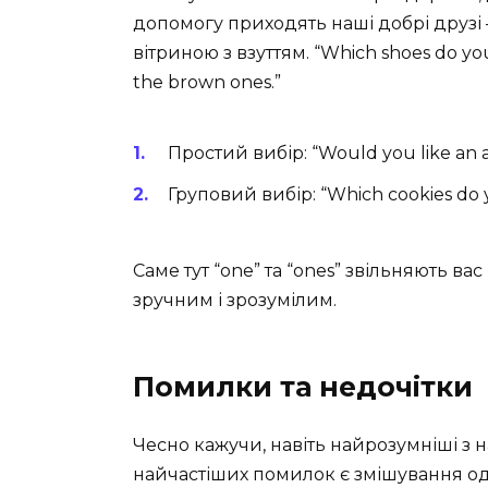
допомогу приходять наші добрі друзі – “
вітриною з взуттям. “Which shoes do you
the brown ones.”
Простий вибір: “Would you like an app
Груповий вибір: “Which cookies do y
Саме тут “one” та “ones” звільняють ва
зручним і зрозумілим.
Помилки та недочітки
Чесно кажучи, навіть найрозумніші з на
найчастіших помилок є змішування о