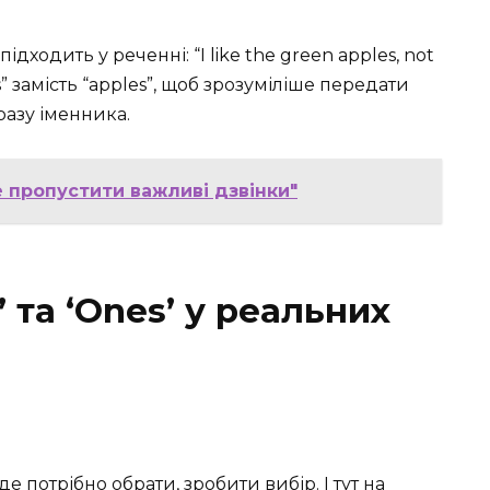
дходить у реченні: “I like the green apples, not
” замість “apples”, щоб зрозуміліше передати
азу іменника.
не пропустити важливі дзвінки"
 та ‘Ones’ у реальних
де потрібно обрати, зробити вибір. І тут на