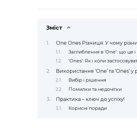
Зміст
One Ones Різниця: У чому різн
Заглиблення в ‘One’: що це 
‘Ones’: Як і коли застосовува
Використання ‘One’ та ‘Ones’ у
Вибір і рішення
Помилки та недочітки
Практика – ключ до успіху!
Корисні поради