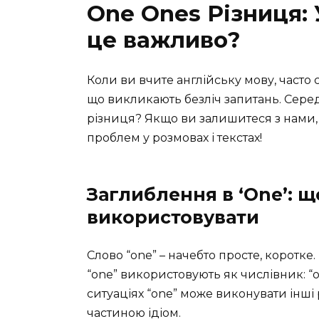
One Ones Різниця: 
це важливо?
Коли ви вчите англійську мову, часто 
що викликають безліч запитань. Серед та
різниця? Якщо ви залишитеся з нами, 
проблем у розмовах і текстах!
Заглиблення в ‘One’: щ
використовувати
Слово “one” – начебто просте, коротке.
“one” використовують як числівник: “o
ситуаціях “one” може виконувати інші р
частиною ідіом.