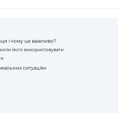
иця і чому це важливо?
і коли його використовувати
ти
 реальних ситуаціях