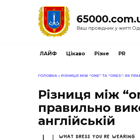
Перейти
до
65000.com.
вмісту
Ваш провідник у житті Од
ЛАЙФ
Цікаво
Різне
PR
ГОЛОВНА
»
РІЗНИЦЯ МІЖ “ONE” ТА “ONES”: ЯК П
Різниця між “on
правильно вик
англійській