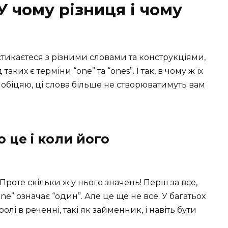
У чому різниця і чому
стикаєтеся з різними словами та конструкціями,
ких є терміни “one” та “ones”. І так, в чому ж їх
обіцяю, ці слова більше не створюватимуть вам
о це і коли його
 Проте скільки ж у нього значень! Перш за все,
ne” означає “один”. Але це ще не все. У багатьох
олі в реченні, такі як займенник, і навіть бути