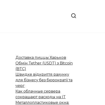
Доставка пиццы Харьков
Обмін Tether (USDT) з Bitcoin
(BTC)
Швидке відкриття рахунку
для бізнесу без бюрократії та
черг
Как облачные сервера
сокращают расходы на IT
Металлопластиковые окна: