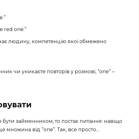
e.”
e red one.”
значає людину, компетенцію якої обмежено
нник чи уникаєте повторів у розмові, “one” –
совувати
 бути займенником, то постає питання: навіщо
 це множина від “one”. Так, все просто…