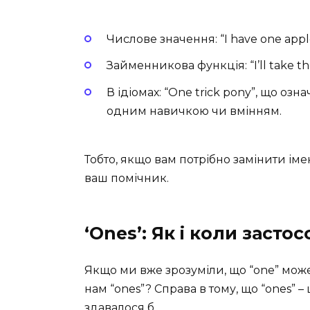
Числове значення: “I have one appl
Займенникова функція: “I’ll take th
В ідіомах: “One trick pony”, що о
одним навичкою чи вмінням.
Тобто, якщо вам потрібно замінити іме
ваш помічник.
‘Ones’: Як і коли засто
Якщо ми вже зрозуміли, що “one” може
нам “ones”? Справа в тому, що “ones” –
здавалося б.