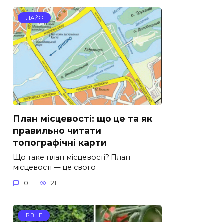
ЛАЙФ
План місцевості: що це та як
правильно читати
топографічні карти
Що таке план місцевості? План
місцевості — це свого
0
21
РІЗНЕ