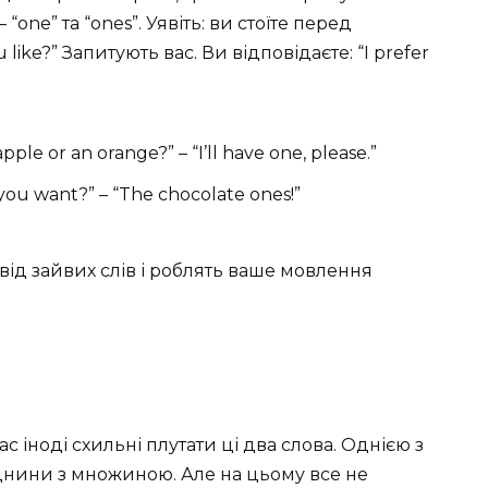
one” та “ones”. Уявіть: ви стоїте перед
 like?” Запитують вас. Ви відповідаєте: “I prefer
le or an orange?” – “I’ll have one, please.”
ou want?” – “The chocolate ones!”
с від зайвих слів і роблять ваше мовлення
с іноді схильні плутати ці два слова. Однією з
днини з множиною. Але на цьому все не