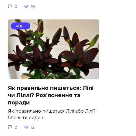
0
16
РІЗНЕ
Як правильно пишеться: Лілі
чи Ліллі? Роз’яснення та
поради
Як правильно пишеться Лілі або Лілі?
Отже, ти сидиш
0
13