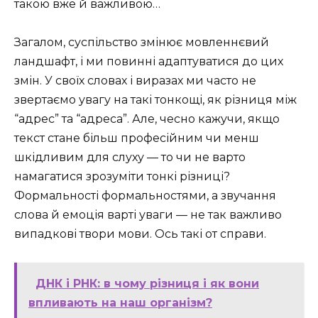
такою вже й важливою…
Загалом, суспільство змінює мовленнєвий
ландшафт, і ми повинні адаптуватися до цих
змін. У своїх словах і виразах ми часто не
звертаємо увагу на такі тонкощі, як різниця між
“адрес” та “адреса”. Але, чесно кажучи, якщо
текст стане більш професійним чи менш
шкідливим для слуху — то чи не варто
намагатися зрозуміти тонкі різниці?
Формальності формальностями, а звучання
слова й емоція варті уваги — не так важливо
випадкові твори мови. Ось такі от справи.
ДНК і РНК: в чому різниця і як вони
впливають на наш організм?