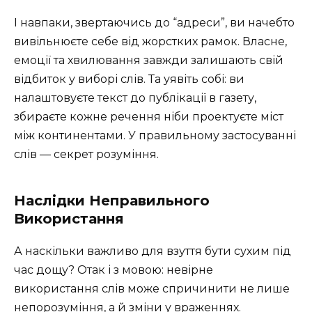
І навпаки, звертаючись до “адреси”, ви начебто
вивільнюєте себе від жорстких рамок. Власне,
емоції та хвилювання завжди залишають свій
відбиток у виборі слів. Та уявіть собі: ви
налаштовуєте текст до публікації в газету,
збираєте кожне речення ніби проектуєте міст
між континентами. У правильному застосуванні
слів — секрет розуміння.
Наслідки Неправильного
Використання
А наскільки важливо для взуття бути сухим під
час дощу? Отак і з мовою: невірне
використання слів може спричинити не лише
непорозуміння, а й зміни у враженнях.