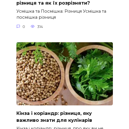
різниця та як їх розрізняти?
Усмішка та Посмішка: Різниця Усмішка та
посмішка різниця
0
314
Кінза і коріандр: різниця, яку
важливо знати для кулінарів
Кінза і коріандр: різниця, про яку ви не