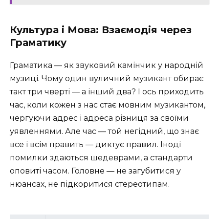
Культура і Мова: Взаємодія через
Граматику
Граматика — як звуковий камінчик у народній
музиці. Чому один вуличний музикант обирає
такт три чверті — а інший два? І ось приходить
час, коли кожен з нас стає мовним музикантом,
чергуючи адрес і адреса різниця за своїми
уявленнями. Але час — той негідний, що знає
все і всім править — диктує правил. Іноді
помилки здаються шедеврами, а стандарти
оповиті часом. Головне — не загубитися у
нюансах, не підкоритися стереотипам.