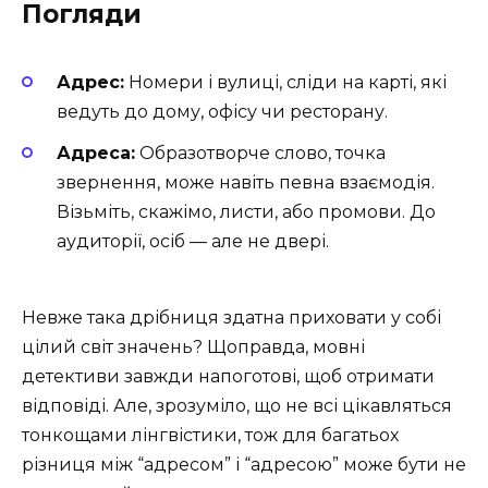
Погляди
Адрес:
Номери і вулиці, сліди на карті, які
ведуть до дому, офісу чи ресторану.
Адреса:
Образотворче слово, точка
звернення, може навіть певна взаємодія.
Візьміть, скажімо, листи, або промови. До
аудиторії, осіб — але не двері.
Невже така дрібниця здатна приховати у собі
цілий світ значень? Щоправда, мовні
детективи завжди напоготові, щоб отримати
відповіді. Але, зрозуміло, що не всі цікавляться
тонкощами лінгвістики, тож для багатьох
різниця між “адресом” і “адресою” може бути не