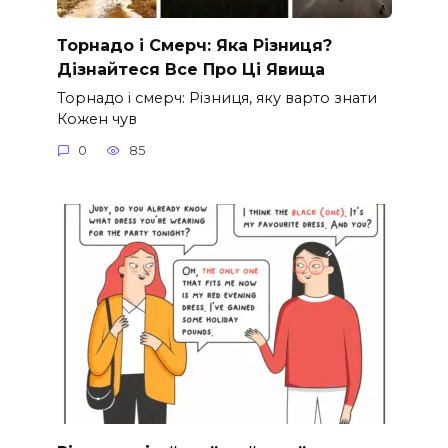
Торнадо і Смерч: Яка Різниця?
Дізнайтеся Все Про Ці Явища
Торнадо і смерч: Різниця, яку варто знати
Кожен чув
0
85