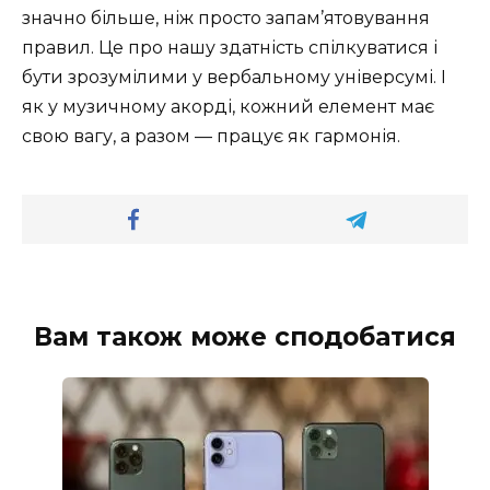
значно більше, ніж просто запам’ятовування
правил. Це про нашу здатність спілкуватися і
бути зрозумілими у вербальному універсумі. І
як у музичному акорді, кожний елемент має
свою вагу, а разом — працує як гармонія.
Вам також може сподобатися