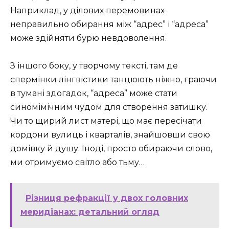
Наприклад, у ділових перемовинах
неправильно обирання між “адрес” і “адреса”
може здійняти бурю невдоволення.
З іншого боку, у творчому тексті, там де
спермінки лінгвістики танцюють ніжно, граючи
в тумані здогадок, “адреса” може стати
синомімічним чудом для створення затишку.
Чи то щирий лист матері, що має пересічати
кордони вулиць і кварталів, знайшовши свою
домівку й душу. Іноді, просто обираючи слово,
ми отримуємо світло або тьму…
Різниця рефракції у двох головних
меридіанах: детальний огляд