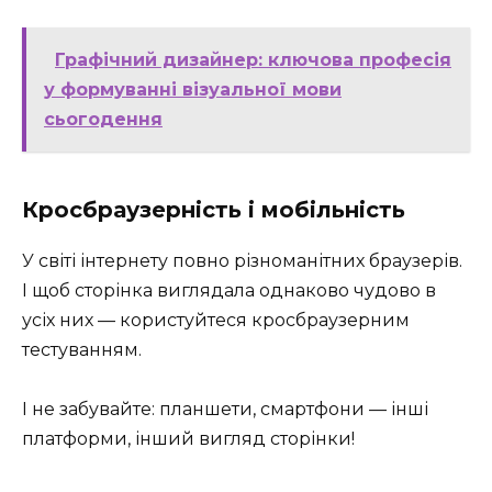
Графічний дизайнер: ключова професія
у формуванні візуальної мови
сьогодення
Кросбраузерність і мобільність
У світі інтернету повно різноманітних браузерів.
І щоб сторінка виглядала однаково чудово в
усіх них — користуйтеся кросбраузерним
тестуванням.
І не забувайте: планшети, смартфони — інші
платформи, інший вигляд сторінки!