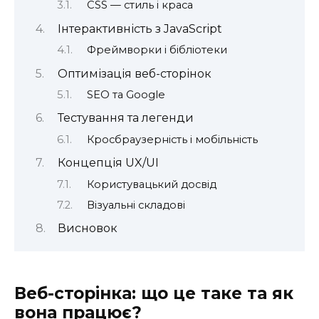
CSS — стиль і краса
Інтерактивність з JavaScript
Фреймворки і бібліотеки
Оптимізація веб-сторінок
SEO та Google
Тестування та легенди
Кросбраузерність і мобільність
Концепція UX/UI
Користувацький досвід
Візуальні складові
Висновок
Веб-сторінка: що це таке та як
вона працює?