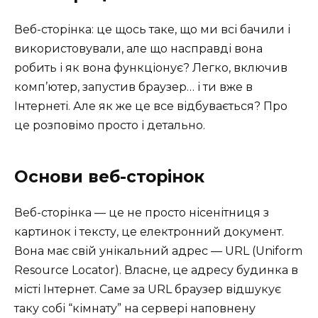
Веб-сторінка: це щось таке, що ми всі бачили і
використовували, але що насправді вона
робить і як вона функціонує? Легко, включив
комп’ютер, запустив браузер… і ти вже в
Інтернеті. Але як же це все відбувається? Про
це розповімо просто і детально.
Основи веб-сторінок
Веб-сторінка — це не просто нісенітниця з
картинок і тексту, це електронний документ.
Вона має свій унікальний адрес — URL (Uniform
Resource Locator). Власне, це адресу будинка в
місті Інтернет. Саме за URL браузер відшукує
таку собі “кімнату” на сервері наповнену