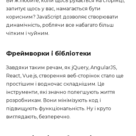
Ви ж любите, коли щось рухається на сторінці,
запитує щось у вас, намагається бути
корисним? JavaScript дозволяє створювати
динамічність, роблячи все набагато більш
чіпким і чуйним.
Фреймворки і бібліотеки
Завдяки таким речам, як jQuery, AngularJS,
React, Vue.js, створення веб-сторінок стало ще
простішим і водночас складнішим. Це
інструменти, які значно полегшують життя
розробникам. Вони мінімізують код і
підвищують функціональність. Ну і круто
виглядають, безперечно.