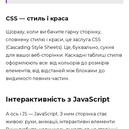
CSS — стиль і краса
Щоразу, коли ви бачите гарну сторінку,
сповнену стилю і краси, це заслуга CSS
(Cascading Style Sheets). Це, буквально, сукня
для вашої веб-сторінки. Каскадні таблиці стилів
оформлюють все: від кольорів до розмірів
елементів, від відстаней між блоками до
видимості певних частин.
Інтерактивність з JavaScript
А ось і JS — JavaScript. З ним сторінка стає
живою: рухи, анімації, інтерактивні елементи.