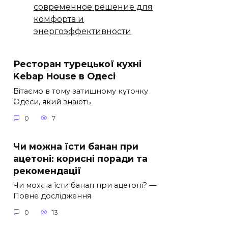
современное решение для
комфорта и
энергоэффективности
Ресторан турецької кухні
Kebap House в Одесі
Вітаємо в тому затишному куточку
Одеси, який знають
0
7
Чи можна їсти банан при
ацетоні: корисні поради та
рекомендації
Чи можна їсти банан при ацетоні? —
Повне дослідження
0
13