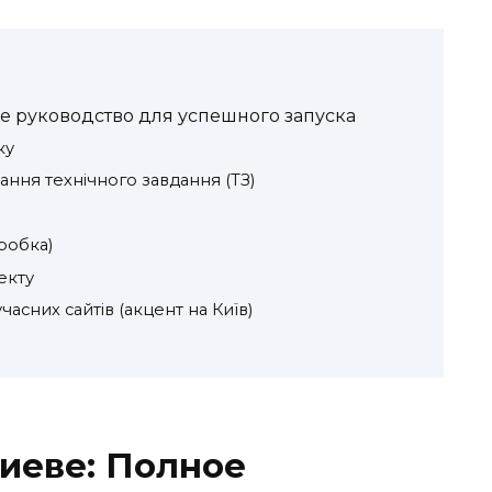
ое руководство для успешного запуска
ку
ання технічного завдання (ТЗ)
робка)
екту
асних сайтів (акцент на Київ)
Киеве: Полное