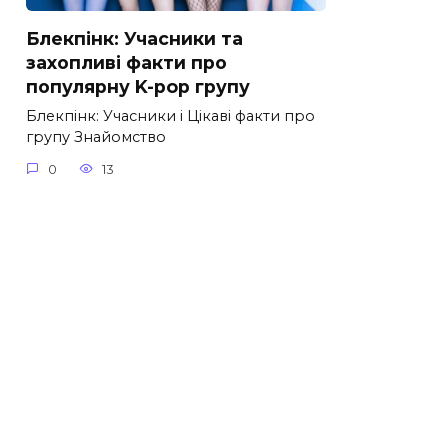
Блекпінк: Учасники та
захопливі факти про
популярну K-pop групу
Блекпінк: Учасники і Цікаві факти про
групу Знайомство
0
13