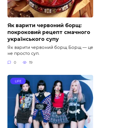
Як варити червоний борщ:
покроковий рецепт смачного
українського супу
Як варити червоний борщ Борщ — це
не просто суп.
0
19
LIFE