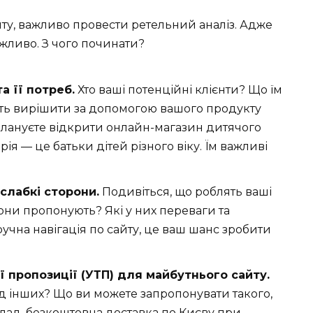
ту, важливо провести ретельний аналіз. Адже
жливо. З чого починати?
а її потреб.
Хто ваші потенційні клієнти? Що їм
уть вирішити за допомогою вашого продукту
плануєте відкрити онлайн-магазин дитячого
рія — це батьки дітей різного віку. Їм важливі
 слабкі сторони.
Подивіться, що роблять ваші
они пропонують? Які у них переваги та
учна навігація по сайту, це ваш шанс зробити
 пропозиції (УТП) для майбутнього сайту.
ід інших? Що ви можете запропонувати такого,
лад, безкоштовна доставка по Києву при