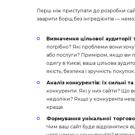
Перш ніж приступати до розробки сай
зварити борщ без інгредієнтів — немо
Визначення цільової аудиторії т
потрібно? Які проблеми вони хоч
або послуги? Приміром, якщо ви 
одягу в Києві, ваша цільова аудито
якість, безпека і зручність покупок.
Аналіз конкурентів: їх сильні та
конкуренти. Які у них сайти? Що в
недоліки? Якщо у конкурента незр
краще.
Формування унікальної торгової
Чим ваш сайт буде відрізнятися в
чого немає у конкурентів? Наприк