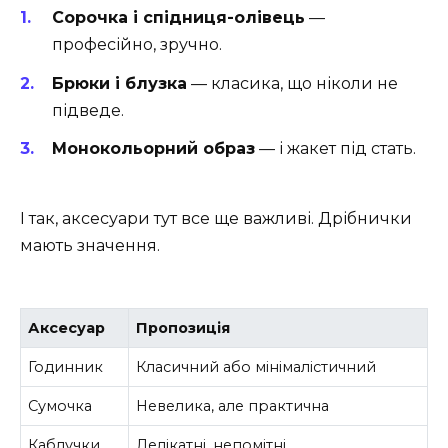
Сорочка і спідниця-олівець
—
професійно, зручно.
Брюки і блузка
— класика, що ніколи не
підведе.
Монокольорний образ
— і жакет під стать.
І так, аксесуари тут все ще важливі. Дрібнички
мають значення.
Аксесуар
Пропозиція
Годинник
Класичний або мінімалістичний
Сумочка
Невелика, але практична
Каблучки
Делікатні, непомітні