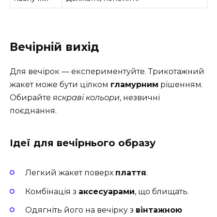
Вечірній вихід
Для вечірок — експериментуйте. Трикотажний
жакет може бути цілком
гламурним
рішенням.
Обирайте
яскраві кольори
, незвичні
поєднання.
Ідеї для вечірнього образу
Легкий жакет поверх
плаття
.
Комбінація з
аксесуарами
, що блищать.
Одягніть його на вечірку з
вінтажною