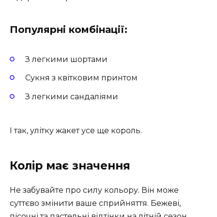
Популярні комбінації:
З легкими шортами
Сукня з квітковим принтом
З легкими сандаліями
І так, улітку жакет усе ще король.
Колір має значення
Не забувайте про силу кольору. Він може
суттєво змінити ваше сприйняття. Бежеві,
пісочні та пастельні відтінки на літній сезон,