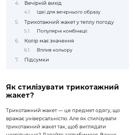
Вечірній вихід
Ідеї для вечірнього образу
Трикотажний жакет у теплу погоду
Популярні комбінації:
Колір має значення
Вплив кольору
Підсумки
Як стилізувати трикотажний
жакет?
Трикотажний жакет — це предмет одягу, що
вражає універсальністю. Але як стилізувати
трикотажний жакет так, щоб виглядати
незрівнянно? Давайте заглибимося. Важко