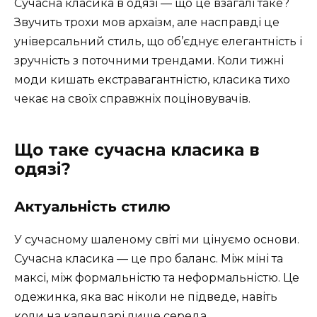
Сучасна класика в одязі — що це взагалі таке?
Звучить трохи мов архаїзм, але насправді це
універсальний стиль, що об’єднує елегантність і
зручність з поточними трендами. Коли тижні
моди кишать екстравагантністю, класика тихо
чекає на своїх справжніх поціновувачів.
Що таке сучасна класика в
одязі?
Актуальність стилю
У сучасному шаленому світі ми цінуємо основи.
Сучасна класика — це про баланс. Між міні та
максі, між формальністю та неформальністю. Це
одежинка, яка вас ніколи не підведе, навіть
коли на календарі лише середа.