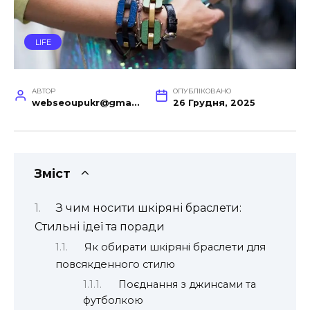
LIFE
АВТОР
ОПУБЛІКОВАНО
webseoupukr@gmail.com
26 Грудня, 2025
Зміст
З чим носити шкіряні браслети:
Стильні ідеї та поради
Як обирати шкіряні браслети для
повсякденного стилю
Поєднання з джинсами та
футболкою