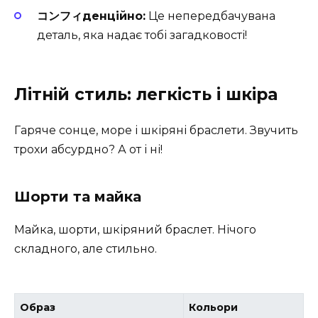
コンフィденційно:
Це непередбачувана
деталь, яка надає тобі загадковості!
Літній стиль: легкість і шкіра
Гаряче сонце, море і шкіряні браслети. Звучить
трохи абсурдно? А от і ні!
Шорти та майка
Майка, шорти, шкіряний браслет. Нічого
складного, але стильно.
Образ
Кольори