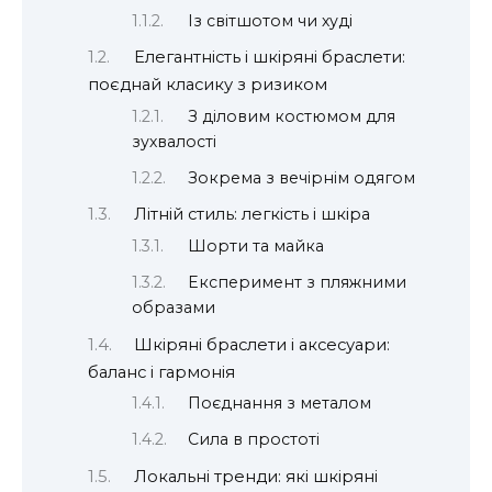
Із світшотом чи худі
Елегантність і шкіряні браслети:
поєднай класику з ризиком
З діловим костюмом для
зухвалості
Зокрема з вечірнім одягом
Літній стиль: легкість і шкіра
Шорти та майка
Експеримент з пляжними
образами
Шкіряні браслети і аксесуари:
баланс і гармонія
Поєднання з металом
Сила в простоті
Локальні тренди: які шкіряні