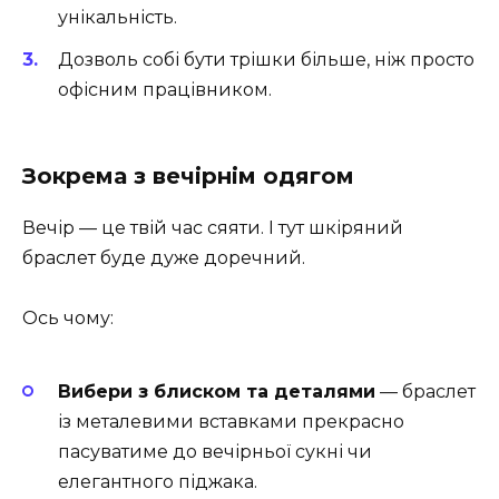
унікальність.
Дозволь собі бути трішки більше, ніж просто
офісним працівником.
Зокрема з вечірнім одягом
Вечір — це твій час сяяти. І тут шкіряний
браслет буде дуже доречний.
Ось чому:
Вибери з блиском та деталями
— браслет
із металевими вставками прекрасно
пасуватиме до вечірньої сукні чи
елегантного піджака.