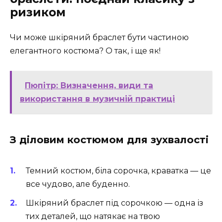
ризиком
Чи може шкіряний браслет бути частиною
елегантного костюма? О так, і ще як!
Пюпітр: Визначення, види та
використання в музичній практиці
З діловим костюмом для зухвалості
Темний костюм, біла сорочка, краватка — це
все чудово, але буденно.
Шкіряний браслет під сорочкою — одна із
тих деталей, що натякає на твою