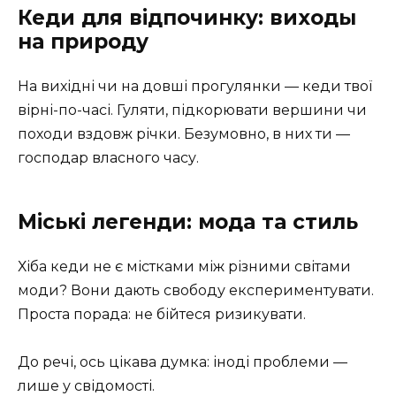
Кеди для відпочинку: виходы
на природу
На вихідні чи на довші прогулянки — кеди твої
вірні-по-часі. Гуляти, підкорювати вершини чи
походи вздовж річки. Безумовно, в них ти —
господар власного часу.
Міські легенди: мода та стиль
Хіба кеди не є містками між різними світами
моди? Вони дають свободу експериментувати.
Проста порада: не бійтеся ризикувати.
До речі, ось цікава думка: іноді проблеми —
лише у свідомості.