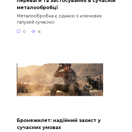
переваги та застосування в сучасній
металообробці
Металообробка є однією з ключових
галузей сучасної
0
6
Бронежилет: надійний захист у
сучасних умовах