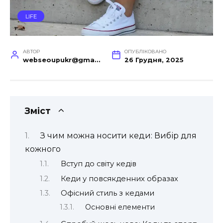
LIFE
АВТОР
ОПУБЛІКОВАНО
webseoupukr@gmail.com
26 Грудня, 2025
Зміст
З чим можна носити кеди: Вибір для
кожного
Вступ до світу кедів
Кеди у повсякденних образах
Офісний стиль з кедами
Основні елементи