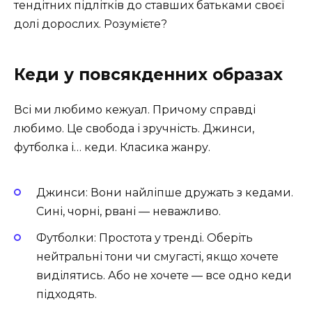
тендітних підлітків до ставших батьками своєї
долі дорослих. Розумієте?
Кеди у повсякденних образах
Всі ми любимо кежуал. Причому справді
любимо. Це свобода і зручність. Джинси,
футболка і… кеди. Класика жанру.
Джинси: Вони найліпше дружать з кедами.
Сині, чорні, рвані — неважливо.
Футболки: Простота у тренді. Оберіть
нейтральні тони чи смугасті, якщо хочете
виділятись. Або не хочете — все одно кеди
підходять.