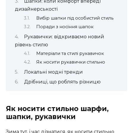
Шапки: коли комфорт впереді
дизайнерськості
Вибір шапки під особистий стиль
Поради з носіння шапок
Рукавички: відкриваємо новий
рівень стилю
Матеріали та стилі рукавичок
Як носити рукавички стильно
Локальні модні тренди
Дрібниці, що роблять різницю
Як носити стильно шарфи,
шапки, рукавички
Зима тут, і час дізнатися, як носити стильно