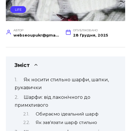
LIFE
АВТОР
ОПУБЛІКОВАНО
webseoupukr@gmail.com
28 Грудня, 2025
Зміст
Як носити стильно шарфи, шапки,
рукавички
Шарфи: від лаконічного до
примхливого
Обираємо ідеальний шарф
Як зав’язати шарф стильно