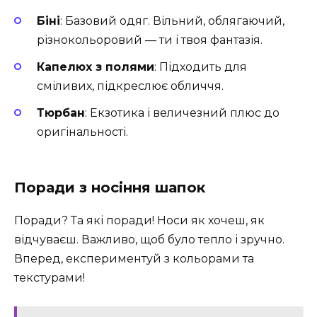
Біні
: Базовий одяг. Вільний, облягаючий,
різнокольоровий — ти і твоя фантазія.
Капелюх з полями
: Підходить для
сміливих, підкреслює обличчя.
Тюрбан
: Екзотика і величезний плюс до
оригінальності.
Поради з носіння шапок
Поради? Та які поради! Носи як хочеш, як
відчуваєш. Важливо, щоб було тепло і зручно.
Вперед, експериментуй з кольорами та
текстурами!