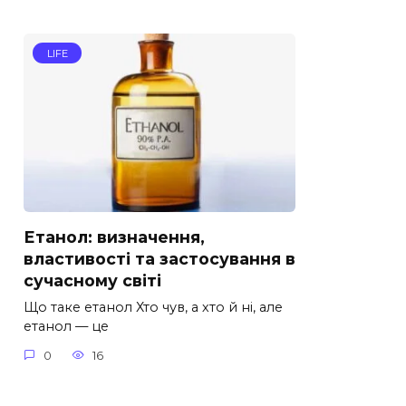
LIFE
Етанол: визначення,
властивості та застосування в
сучасному світі
Що таке етанол Хто чув, а хто й ні, але
етанол — це
0
16