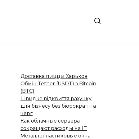
Доставка пиццы Харьков
Обмін Tether (USDT) з Bitcoin
(BTC)
Швидке відкриття рахунку
для бізнесу без бюрократії та
черг
Как облачные сервера
сокращают расходы на IT
Металлопластиковые окна: