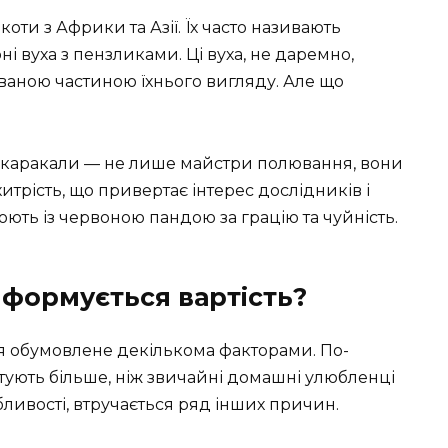
оти з Африки та Азії. Їх часто називають
і вуха з пензликами. Ці вуха, не даремно,
аваною частиною їхнього вигляду. Але що
?
ю каракали — не лише майстри полювання, вони
трість, що привертає інтерес дослідників і
нюють із червоною пандою за грацію та чуйність.
о формується вартість?
ня обумовлене декількома факторами. По-
тують більше, ніж звичайні домашні улюбленці
бливості, втручається ряд інших причин.