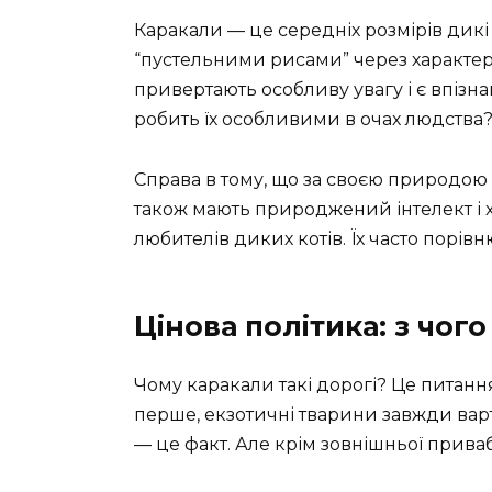
Каракали — це середніх розмірів дикі к
“пустельними рисами” через характерн
привертають особливу увагу і є впізн
робить їх особливими в очах людства
Справа в тому, що за своєю природо
також мають природжений інтелект і хи
любителів диких котів. Їх часто порів
Цінова політика: з чог
Чому каракали такі дорогі? Це питан
перше, екзотичні тварини завжди вар
— це факт. Але крім зовнішньої прива