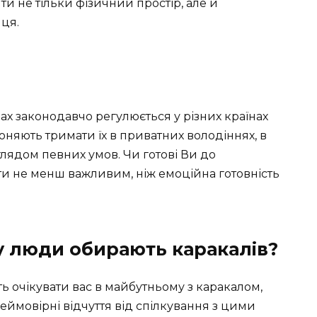
и не тільки фізичний простір, але й
ця.
х законодавчо регулюється у різних країнах
оняють тримати їх в приватних володіннях, в
аглядом певних умов. Чи готові Ви до
ти не менш важливим, ніж емоційна готовність
му люди обирають каракалів?
ть очікувати вас в майбутньому з каракалом,
ймовірні відчуття від спілкування з цими