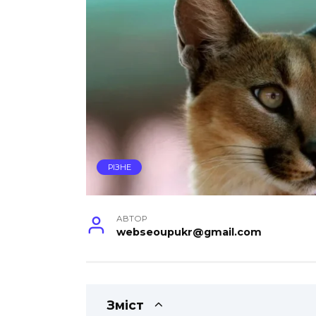
РІЗНЕ
АВТОР
webseoupukr@gmail.com
Зміст