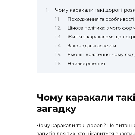
Чому каракали такі дорогі: ро
Походження та особливості 
Цінова політика: з чого форм
Життя з каракалом: що потр
Законодавчі аспекти
Емоції і враження: чому лю
На завершення
Чому каракали такі
загадку
Чому каракали такі дорогі? Це питан
запитів для тих, хто цікавиться екзо