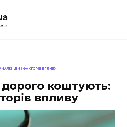
ua
еси
АЛІЗ ЦІН І ФАКТОРІВ ВПЛИВУ
 дорого коштують:
кторів впливу