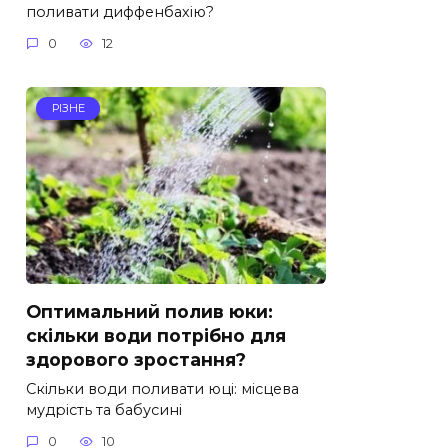
поливати диффенбахію?
0
12
РІЗНЕ
Оптимальний полив юки:
скільки води потрібно для
здорового зростання?
Скільки води поливати юці: місцева
мудрість та бабусині
0
10