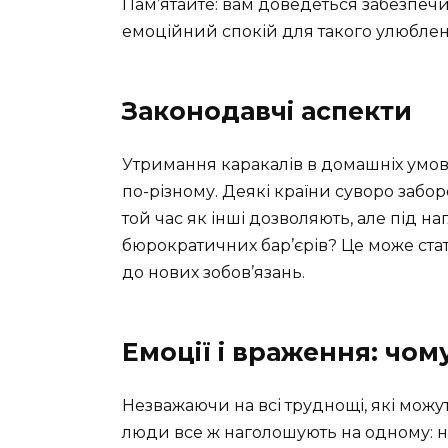
Пам’ятайте: вам доведеться забезпечит
емоційний спокій для такого улюблен
Законодавчі аспекти
Утримання каракалів в домашніх умова
по-різному. Деякі країни суворо забор
той час як інші дозволяють, але під н
бюрократичних бар’єрів? Це може ста
до нових зобов’язань.
Емоції і враження: чо
Незважаючи на всі труднощі, які можу
люди все ж наголошують на одному: не