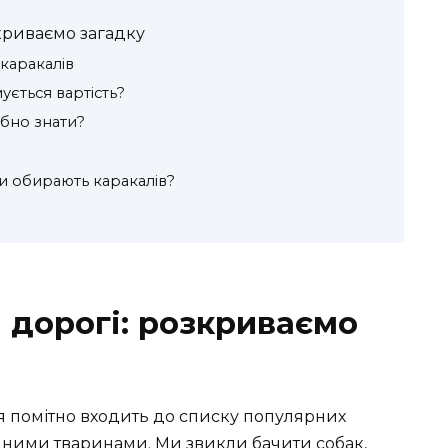
зкриваємо загадку
каракалів
ується вартість?
ібно знати?
ди обирають каракалів?
 дорогі: розкриваємо
ня помітно входить до списку популярних
тичними тваринами. Ми звикли бачити собак,