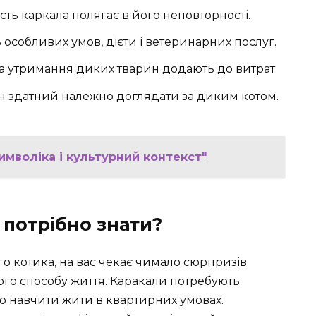
ість каркала полягає в його неповторності.
 особливих умов, дієти і ветеринарних послуг.
на утримання диких тварин додають до витрат.
жен здатний належно доглядати за диким котом.
имволіка і культурний контекст"
 потрібно знати?
 котика, на вас чекає чимало сюрпризів.
ого способу життя. Каракали потребують
ко навчити жити в квартирних умовах.