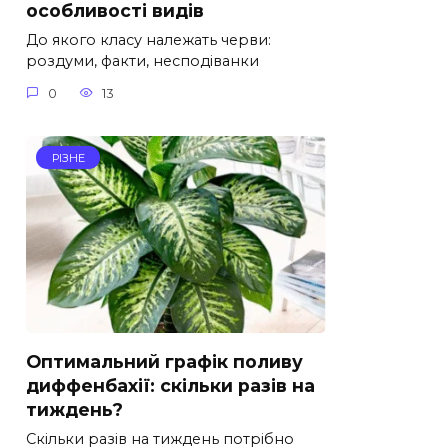
особливості видів
До якого класу належать черви:
роздуми, факти, несподіванки
0
13
РІЗНЕ
Оптимальний графік поливу
диффенбахії: скільки разів на
тиждень?
Скільки разів на тиждень потрібно