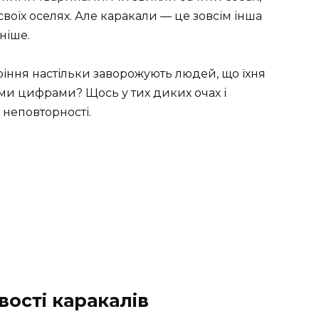
своїх оселях. Але каракали — це зовсім інша
ніше.
ріння настільки заворожують людей, що їхня
ми цифрами? Щось у тих диких очах і
 неповторності.
ості каракалів