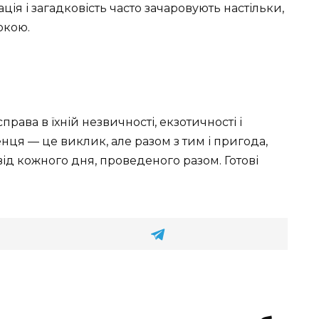
ція і загадковість часто зачаровують настільки,
окою.
рава в їхній незвичності, екзотичності і
нця — це виклик, але разом з тим і пригода,
від кожного дня, проведеного разом. Готові