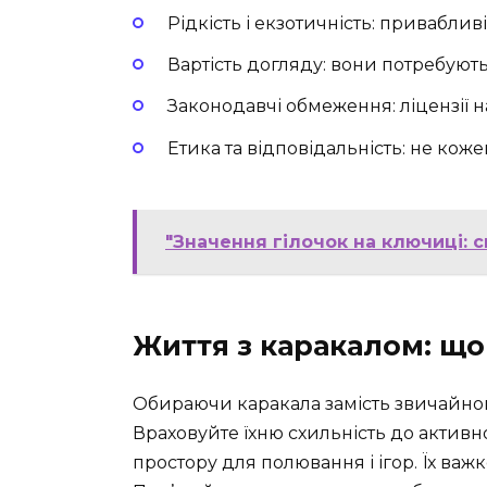
Рідкість і екзотичність: приваблив
Вартість догляду: вони потребують
Законодавчі обмеження: ліцензії 
Етика та відповідальність: не ко
"Значення гілочок на ключиці: с
Життя з каракалом: що
Обираючи каракала замість звичайного
Враховуйте їхню схильність до активн
простору для полювання і ігор. Їх важ