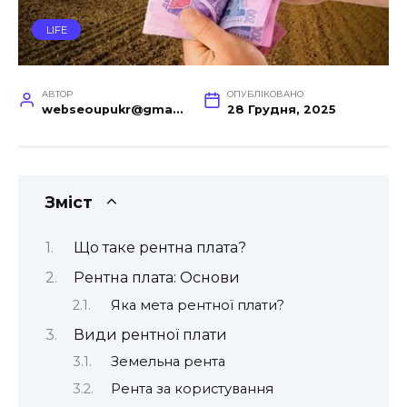
LIFE
АВТОР
ОПУБЛІКОВАНО
webseoupukr@gmail.com
28 Грудня, 2025
Зміст
Що таке рентна плата?
Рентна плата: Основи
Яка мета рентної плати?
Види рентної плати
Земельна рента
Рента за користування