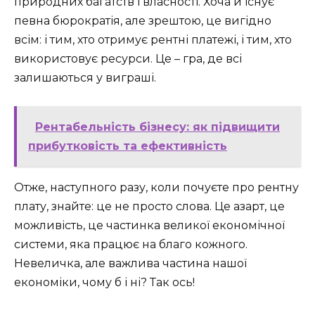
природних багатств і власності. Хоча й існує
певна бюрократія, але зрештою, це вигідно
всім: і тим, хто отримує рентні платежі, і тим, хто
використовує ресурси. Це – гра, де всі
залишаються у виграші.
Рентабельність бізнесу: як підвищити
прибутковість та ефективність
Отже, наступного разу, коли почуєте про рентну
плату, знайте: це не просто слова. Це азарт, це
можливість, це частинка великої економічної
системи, яка працює на благо кожного.
Невеличка, але важлива частина нашої
економіки, чому б і ні? Так ось!