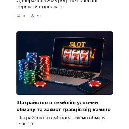
Одноразки в 2025 році: технологічні
переваги та інновації
0
52
Шахрайство в гемблінгу: схеми
обману та захист гравців від казино
Шахрайство в гемблінгу – схеми обману
гравців