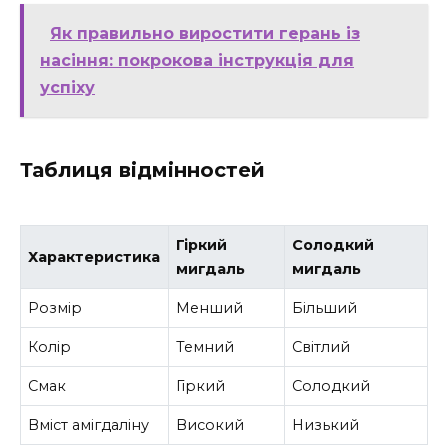
Як правильно виростити герань із
насіння: покрокова інструкція для
успіху
Таблиця відмінностей
Гіркий
Солодкий
Характеристика
мигдаль
мигдаль
Розмір
Менший
Більший
Колір
Темний
Світлий
Смак
Гіркий
Солодкий
Вміст амігдаліну
Високий
Низький