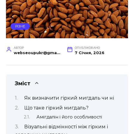
РІЗНЕ
АВТОР
ОПУБЛІКОВАНО
webseoupukr@gmail.com
7 Січня, 2026
Зміст
Як визначити гіркий мигдаль чи ні
Що таке гіркий мигдаль?
Амігдалін і його особливості
Візуальні відмінності між гірким і