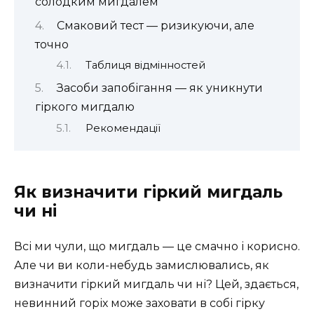
солодким мигдалем
Смаковий тест — ризикуючи, але
точно
Таблиця відмінностей
Засоби запобігання — як уникнути
гіркого мигдалю
Рекомендації
Як визначити гіркий мигдаль
чи ні
Всі ми чули, що мигдаль — це смачно і корисно.
Але чи ви коли-небудь замислювались, як
визначити гіркий мигдаль чи ні? Цей, здається,
невинний горіх може заховати в собі гірку