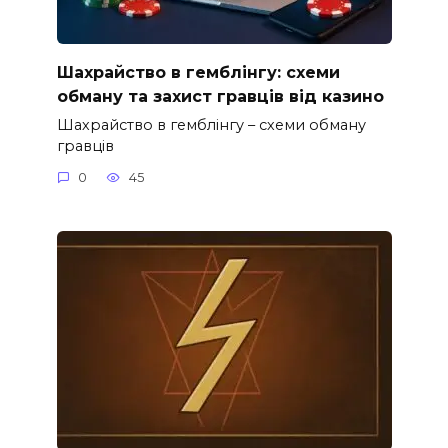
Шахрайство в гемблінгу: схеми
обману та захист гравців від казино
Шахрайство в гемблінгу – схеми обману
гравців
0
45