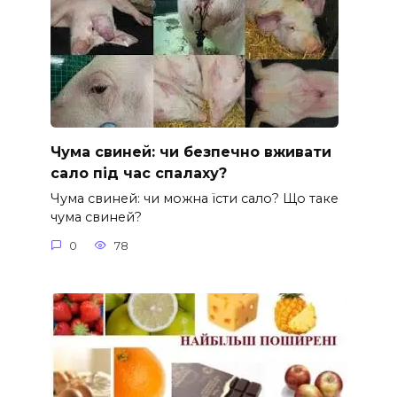
Чума свиней: чи безпечно вживати
сало під час спалаху?
Чума свиней: чи можна їсти сало? Що таке
чума свиней?
0
78