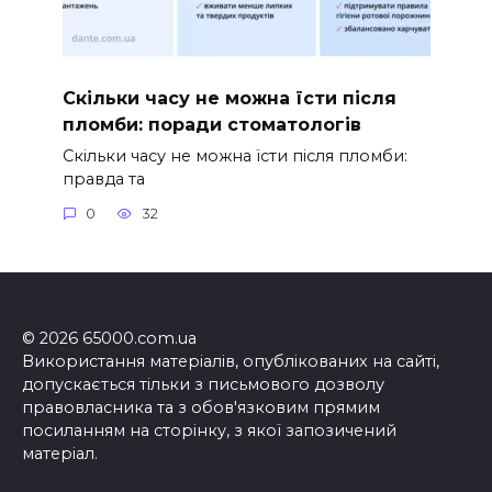
Скільки часу не можна їсти після
пломби: поради стоматологів
Скільки часу не можна їсти після пломби:
правда та
0
32
© 2026 65000.com.ua
Використання матеріалів, опублікованих на сайті,
допускається тільки з письмового дозволу
правовласника та з обов'язковим прямим
посиланням на сторінку, з якої запозичений
матеріал.