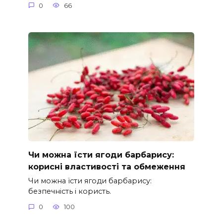
0
66
Чи можна їсти ягоди барбарису:
корисні властивості та обмеження
Чи можна їсти ягоди барбарису:
безпечність і користь.
0
100