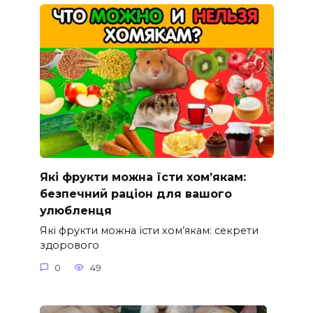
Які фрукти можна їсти хом’якам:
безпечний раціон для вашого
улюбленця
Які фрукти можна їсти хом’якам: секрети
здорового
0
49