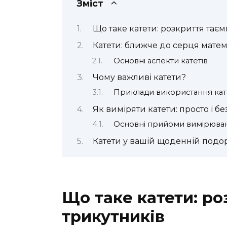
Зміст
Що таке катети: розкриття тає
Катети: ближче до серця мате
Основні аспекти катетів
Чому важливі катети?
Приклади використання кат
Як виміряти катети: просто і б
Основні прийоми вимірюва
Катети у вашій щоденній подо
Що таке катети: р
трикутників