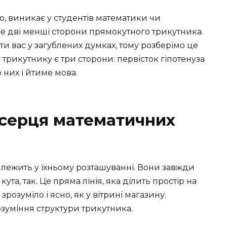
о, виникає у студентів математики чи
 це дві менші сторони прямокутного трикутника.
 вас у загублених думках, тому розберімо це
рикутнику є три сторони: первісток гіпотенуза
 них і йтиме мова.
 серця математичних
” лежить у їхньому розташуванні. Вони завжди
ута, так. Це пряма лінія, яка ділить простір на
зрозуміло і ясно, як у вітрині магазину.
зуміння структури трикутника.