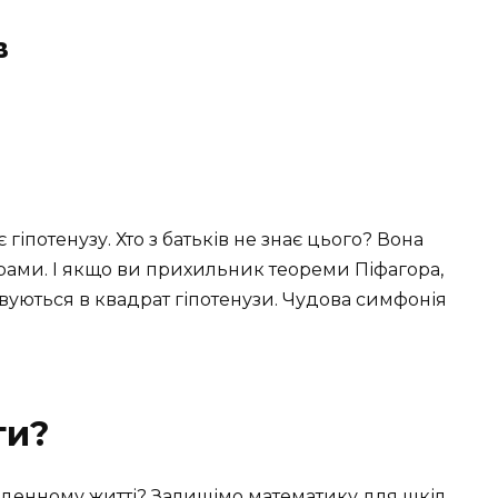
в
гіпотенузу. Хто з батьків не знає цього? Вона
ірами. І якщо ви прихильник теореми Піфагора,
овуються в квадрат гіпотенузи. Чудова симфонія
ти?
якденному житті? Залишімо математику для шкіл