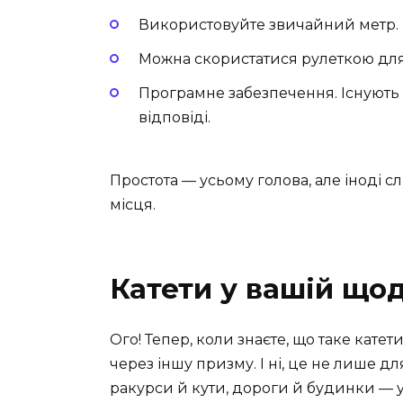
Використовуйте звичайний метр. Ц
Можна скористатися рулеткою для 
Програмне забезпечення. Існують п
відповіді.
Простота — усьому голова, але іноді слі
місця.
Катети у вашій що
Ого! Тепер, коли знаєте, що таке кате
через іншу призму. І ні, це не лише дл
ракурси й кути, дороги й будинки — у