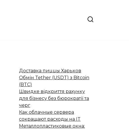
Доставка пиццы Харьков
Обмін Tether (USDT) з Bitcoin
(BTC)
Швидке відкриття рахунку
для бізнесу без бюрократії та
черг
Как облачные сервера
сокращают расходы на IT
Металлопластиковые окна: