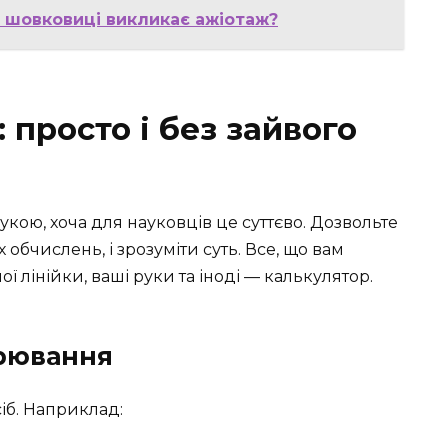
я шовковиці викликає ажіотаж?
 просто і без зайвого
укою, хоча для науковців це суттєво. Дозвольте
 обчислень, і зрозуміти суть. Все, що вам
ї лінійки, ваші руки та іноді — калькулятор.
рювання
іб. Наприклад: