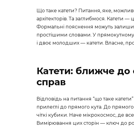
Що таке катети? Питання, яке, можлив
архітекторів. Та заглибмося. Катети —
Формальні пояснення можуть залишити
простішими словами. У прямокутному т
і двоє молодших — катети. Власне, про
Катети: ближче до
справ
Відповідь на питання “що таке катети
прилеглі до прямого кута. До прямого к
чіткі кубики. Наче мікрокосмос, де все 
Вимірювання цих сторін — ключ до ро