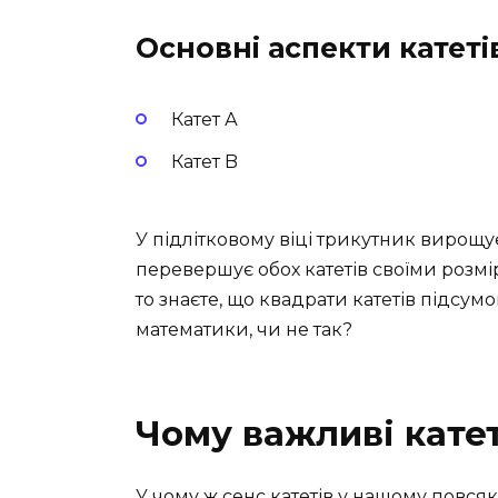
Основні аспекти катеті
Катет А
Катет B
У підлітковому віці трикутник вирощує 
перевершує обох катетів своїми розм
то знаєте, що квадрати катетів підсум
математики, чи не так?
Чому важливі кате
У чому ж сенс катетів у нашому повс