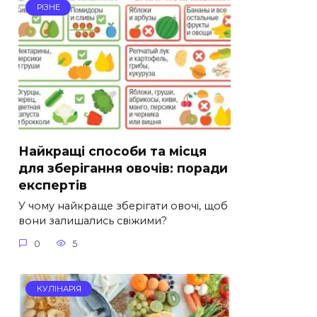
РІЗНЕ
Найкращі способи та місця
для зберігання овочів: поради
експертів
У чому найкраще зберігати овочі, щоб
вони залишались свіжими?
0
5
КУЛІНАРІЯ