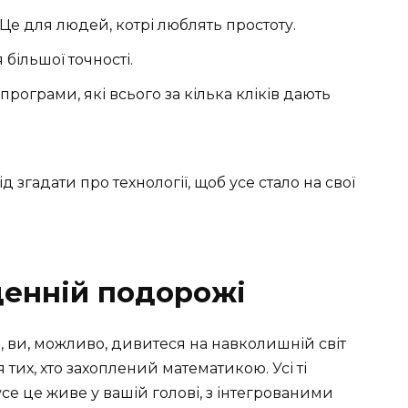
е для людей, котрі люблять простоту.
більшої точності.
рограми, які всього за кілька кліків дають
д згадати про технології, щоб усе стало на свої
денній подорожі
ти, ви, можливо, дивитеся на навколишній світ
я тих, хто захоплений математикою. Усі ті
се це живе у вашій голові, з інтегрованими