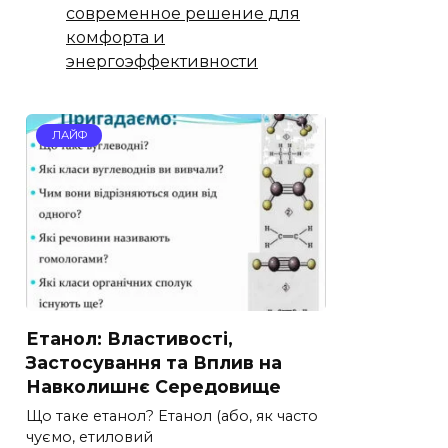
современное решение для
комфорта и
энергоэффективности
ЛАЙФ
Етанол: Властивості,
Застосування та Вплив на
Навколишнє Середовище
Що таке етанол? Етанол (або, як часто
чуємо, етиловий