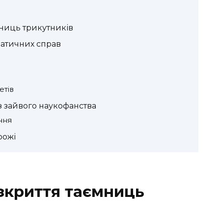
мниць трикутників
матичних справ
етів
ез зайвого наукофанства
ння
рожі
озкриття таємниць