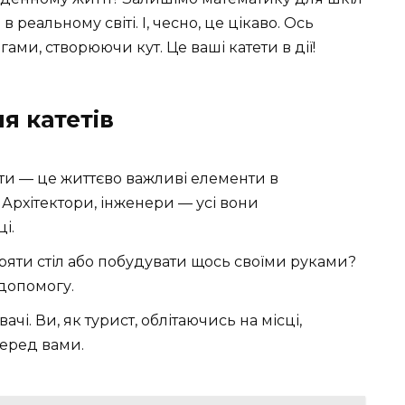
в реальному світі. І, чесно, це цікаво. Ось
ами, створюючи кут. Це ваші катети в дії!
я катетів
ти — це життєво важливі елементи в
 Архітектори, інженери — усі вони
і.
ряти стіл або побудувати щось своїми руками?
 допомогу.
чі. Ви, як турист, облітаючись на місці,
перед вами.