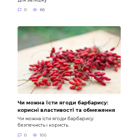
0
66
Чи можна їсти ягоди барбарису:
корисні властивості та обмеження
Чи можна їсти ягоди барбарису:
безпечність і користь.
0
100