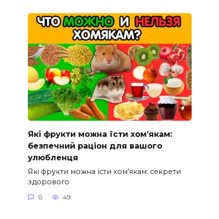
Які фрукти можна їсти хом’якам:
безпечний раціон для вашого
улюбленця
Які фрукти можна їсти хом’якам: секрети
здорового
0
49