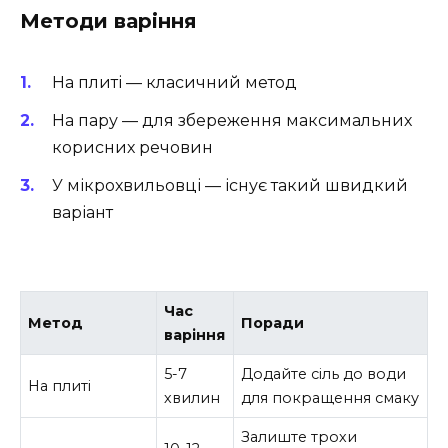
Методи варіння
На плиті — класичний метод
На пару — для збереження максимальних
корисних речовин
У мікрохвильовці — існує такий швидкий
варіант
Час
Метод
Поради
варіння
5-7
Додайте сіль до води
На плиті
хвилин
для покращення смаку
Залиште трохи