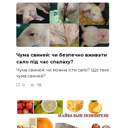
Чума свиней: чи безпечно вживати
сало під час спалаху?
Чума свиней: чи можна їсти сало? Що таке
чума свиней?
0
78