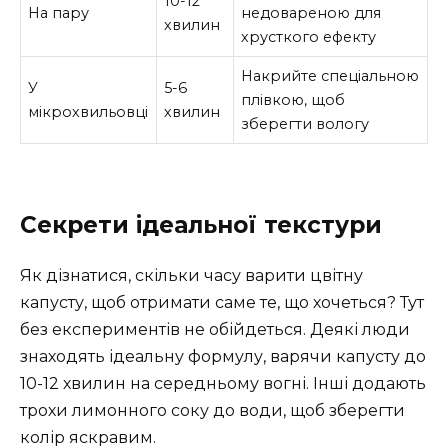
10-12
На пару
недовареною для
хвилин
хрусткого ефекту
Накрийте спеціальною
У
5-6
плівкою, щоб
мікрохвильовці
хвилин
зберегти вологу
Секрети ідеальної текстури
Як дізнатися, скільки часу варити цвітну
капусту, щоб отримати саме те, що хочеться? Тут
без експериментів не обійдеться. Деякі люди
знаходять ідеальну формулу, варячи капусту до
10-12 хвилин на середньому вогні. Інші додають
трохи лимонного соку до води, щоб зберегти
колір яскравим.