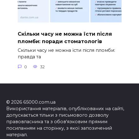
Скільки часу не можна їсти після
пломби: поради стоматологів
Скільки часу не можна їсти після пломби:
правда та
0
32
© 2026 65000.com.ua
Використання матеріалів, опублікованих на сайті,
допускається тільки з письмового дозволу
правовласника та з обов'язковим прямим
посиланням на сторінку, з якої запозичений
матеріал.