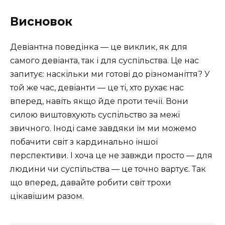
Висновок
Девіантна поведінка — це виклик, як для
самого девіанта, так і для суспільства. Це нас
запитує: наскільки ми готові до різноманіття? У
той же час, девіанти — це ті, хто рухає нас
вперед, навіть якщо йде проти течії. Вони
силою виштовхують суспільство за межі
звичного. Іноді саме завдяки їм ми можемо
побачити світ з кардинально іншої
перспективи. І хоча це не завжди просто — для
людини чи суспільства — це точно вартує. Так
що вперед, давайте робити світ трохи
цікавішим разом.