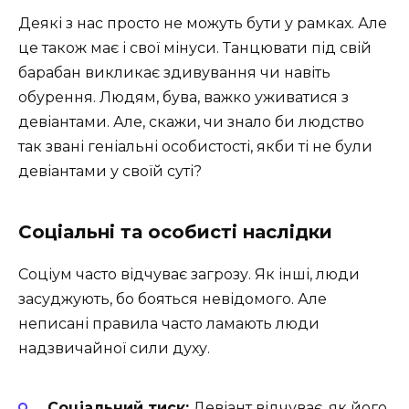
Деякі з нас просто не можуть бути у рамках. Але
це також має і свої мінуси. Танцювати під свій
барабан викликає здивування чи навіть
обурення. Людям, бува, важко уживатися з
девіантами. Але, скажи, чи знало би людство
так звані геніальні особистості, якби ті не були
девіантами у своїй суті?
Соціальні та особисті наслідки
Соціум часто відчуває загрозу. Як інші, люди
засуджують, бо бояться невідомого. Але
неписані правила часто ламають люди
надзвичайної сили духу.
Соціальний тиск:
Девіант відчуває, як його