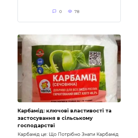
0
78
Карбамід: ключові властивості та
застосування в сільському
господарстві
Карбамід це: Що Потрібно Знати Карбамід