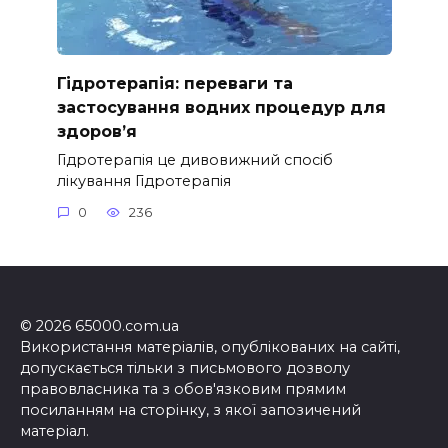
Гідротерапія: переваги та
застосування водних процедур для
здоров’я
Гідротерапія це дивовижний спосіб
лікування Гідротерапія
0
236
© 2026 65000.com.ua
Використання матеріалів, опублікованих на сайті,
допускається тільки з письмового дозволу
правовласника та з обов'язковим прямим
посиланням на сторінку, з якої запозичений
матеріал.