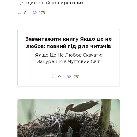
це один з найпоширеніших
0
179
Завантажити книгу Якщо це не
любов: повний гід для читачів
Якщо Це Не Любов Скачати:
Занурення в Чуттєвий Світ
0
291