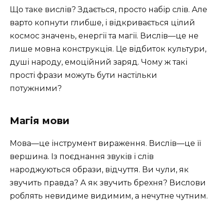
Що таке вислів? Здається, просто набір слів. Але
варто копнути глибше, і відкривається цілий
космос значень, енергії та магії. Вислів—це не
лише мовна конструкція. Це відбиток культури,
душі народу, емоційний заряд. Чому ж такі
прості фрази можуть бути настільки
потужними?
Магія мови
Мова—це інструмент вираження. Вислів—це її
вершина. Із поєднання звуків і слів
народжуються образи, відчуття. Ви чули, як
звучить правда? А як звучить брехня? Вислови
роблять невидиме видимим, а нечутне чутним.