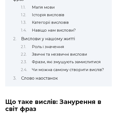
Магія мови
Історія висловів
Категорії висловів
Навіщо нам вислови?
Вислови у нашому житті
Роль і значення
Звичні та незвичні вислови
Фрази, які змушують замислитися
Чи можна самому створити вислів?
Слово наостанок
Що таке вислів: Занурення в
світ фраз