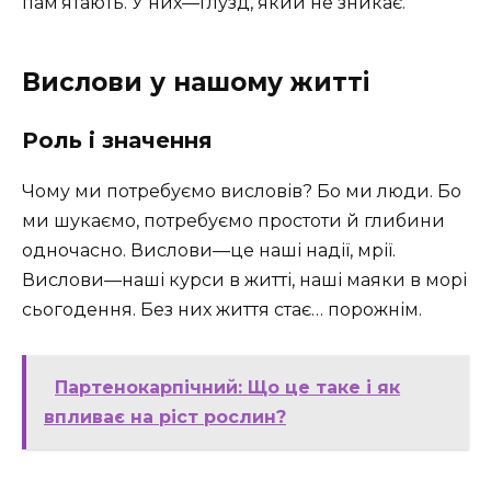
пам’ятають. У них—глузд, який не зникає.
Вислови у нашому житті
Роль і значення
Чому ми потребуємо висловів? Бо ми люди. Бо
ми шукаємо, потребуємо простоти й глибини
одночасно. Вислови—це наші надії, мрії.
Вислови—наші курси в житті, наші маяки в морі
сьогодення. Без них життя стає… порожнім.
Партенокарпічний: Що це таке і як
впливає на ріст рослин?