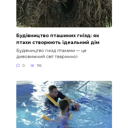
Будівництво пташиних гнізд: як
птахи створюють ідеальний дім
Будівництво гнізд птахами — це
дивовижний світ тваринної
0
116