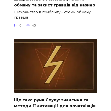
обману та захист гравців від казино
Шахрайство в гемблінгу – схеми обману
гравців
0
45
Що таке руна Соулу: значення та
методи її активації для початківців