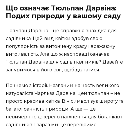
Що означає Тюльпан Дарвіна:
Подих природи у вашому саду
Тюльпан Дарвіна – це справжня знахідка для
садівника. Цей вид квітки здобув свою
популярність за витончену красу і вражаючу
витривалість. Але що ж насправді означає
Тюльпан Дарвіна для садів і квітників? Давайте
зануримося в його світ, щоб дізнатися.
Почнемо з історії. Названий на честь великого
натураліста Чарльза Дарвіна, цей тюльпан – не
просто красива квітка. Він символізує широту та
багатогранність природи. А ще — це
невичерпне джерело натхнення для ботаніків і
садівників. І зараз ми це перевіримо.