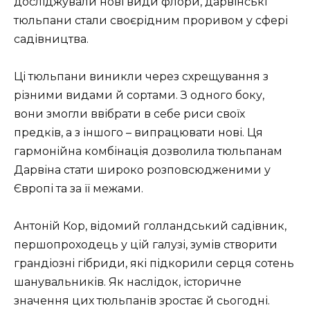
досліджували нові види флори, дарвінські
тюльпани стали своєрідним проривом у сфері
садівництва.
Ці тюльпани виникли через схрещування з
різними видами й сортами. З одного боку,
вони змогли ввібрати в себе риси своїх
предків, а з іншого – випрацювати нові. Ця
гармонійна комбінація дозволила тюльпанам
Дарвіна стати широко розповсюдженими у
Європі та за її межами.
Антоній Кор, відомий голландський садівник,
першопроходець у цій галузі, зумів створити
грандіозні гібриди, які підкорили серця сотень
шанувальників. Як наслідок, історичне
значення цих тюльпанів зростає й сьогодні.