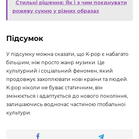
Стильні рішення: Як і з чим поєднувати
рожеву сукню у різних образах
Підсумок
У підсумку можна сказати, що K-pop є набагато
більшим, ніж просто жанр музики. Це
культурний і соціальний феномен, який
продовжує захоплювати нові країни та людей.
K-pop ніколи не буває статичним, він
змінюється і адаптується до нового покоління,
залишаючись водночас частиною глобальної
культури.