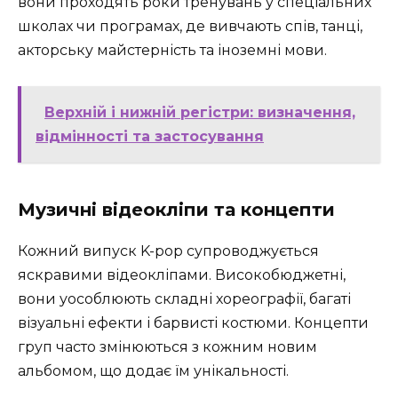
вони проходять роки тренувань у спеціальних
школах чи програмах, де вивчають спів, танці,
акторську майстерність та іноземні мови.
Верхній і нижній регістри: визначення,
відмінності та застосування
Музичні відеокліпи та концепти
Кожний випуск K-pop супроводжується
яскравими відеокліпами. Високобюджетні,
вони уособлюють складні хореографії, багаті
візуальні ефекти і барвисті костюми. Концепти
груп часто змінюються з кожним новим
альбомом, що додає їм унікальності.