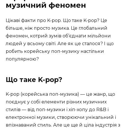
музичний феномен
Цікаві факти про K-pop. Що таке K-pop? Це
більше, ніж просто музика. Це глобальний
феномен, котрий зумів об’єднати мільйони
людей у всьому світі. Але як це сталося? І що
робить корейську поп-музику настільки
популярною?
Що таке K-pop?
K-pop (корейська поп-музика) — це жанр, що
поєднує у собі елементи різних музичних
стилів — від поп-музики і хіп-хопу до R&B і
електронної музики, створюючи унікальний і
впізнаваний стиль. Але це ще й ціла індустрія з