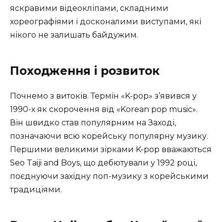
яскравими відеокліпами, складними
хореографіями і досконалими виступами, які
нікого не залишать байдужим.
Походження і розвиток
Почнемо з витоків. Термін «K-pop» з’явився у
1990-х як скорочення від «Korean pop music».
Він швидко став популярним на Заході,
позначаючи всю корейську популярну музику.
Першими великими зірками K-pop вважаються
Seo Taiji and Boys, що дебютували у 1992 році,
поєднуючи західну поп-музику з корейськими
традиціями.