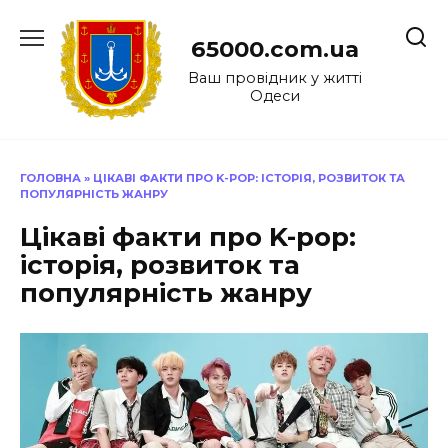
Перейти
до
65000.com.ua
вмісту
Ваш провідник у житті
Одеси
ГОЛОВНА
»
ЦІКАВІ ФАКТИ ПРО K-POP: ІСТОРІЯ, РОЗВИТОК ТА
ПОПУЛЯРНІСТЬ ЖАНРУ
Цікаві факти про K-pop:
історія, розвиток та
популярність жанру