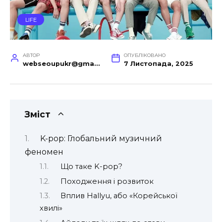
LIFE
АВТОР
ОПУБЛІКОВАНО
webseoupukr@gmail.com
7 Листопада, 2025
Зміст
K-pop: Глобальний музичний
феномен
Що таке K-pop?
Походження і розвиток
Вплив Hallyu, або «Корейської
хвилі»