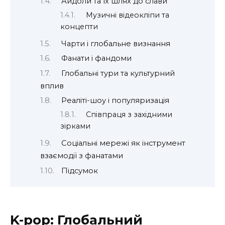
Айдоли та їх шлях до слави
Музичні відеокліпи та
концепти
Чарти і глобальне визнання
Фанати і фандоми
Глобальні тури та культурний
вплив
Реаліті-шоу і популяризація
Співпраця з західними
зірками
Соціальні мережі як інструмент
взаємодії з фанатами
Підсумок
K-pop: Глобальний