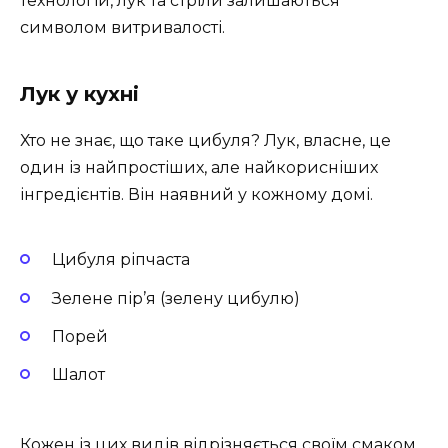
технологій, лук та стріли залишаються
символом витривалості.
Лук у кухні
Хто не знає, що таке цибуля? Лук, власне, це
один із найпростіших, але найкорисніших
інгредієнтів. Він наявний у кожному домі.
Цибуля ріпчаста
Зелене пір’я (зелену цибулю)
Порей
Шалот
Кожен із цих видів відрізняється своїм смаком,