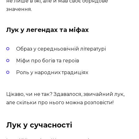
не лише в їжі, але й мав своє обрядове
значення.
Лук у легендах та міфах
Образ у середньовічній літературі
Міфи про богів та героїв
Роль у народних традиціях
Цікаво, чи не так? Здавалося, звичайний лук,
але скільки про нього можна розповісти!
Лук у сучасності