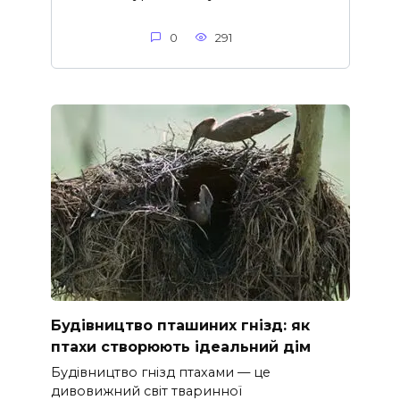
0
291
Будівництво пташиних гнізд: як
птахи створюють ідеальний дім
Будівництво гнізд птахами — це
дивовижний світ тваринної