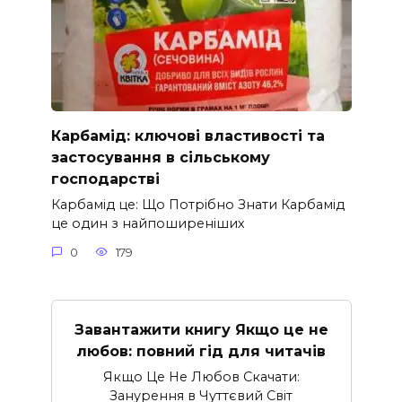
Карбамід: ключові властивості та
застосування в сільському
господарстві
Карбамід це: Що Потрібно Знати Карбамід
це один з найпоширеніших
0
179
Завантажити книгу Якщо це не
любов: повний гід для читачів
Якщо Це Не Любов Скачати:
Занурення в Чуттєвий Світ