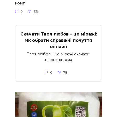
комп’
0
354
Скачати Твоя любов – це міражі:
Як обрати справжні почуття
онлайн
Твоя любов – це міражі скачати:
пікантна тема
0
78