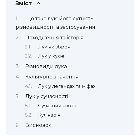
Зміст
Що таке лук: його сутність,
різновидності та застосування
Походження та історія
Лук як зброя
Лук у кухні
Різновиди лука
Культурне значення
Лук у легендах та міфах
Лук у сучасності
Сучасний спорт
Кулінарія
Висновок