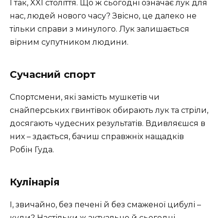
І так, XXI століття. Що ж сьогодні означає лук для
нас, людей нового часу? Звісно, це далеко не
тільки справи з минулого. Лук залишається
вірним супутником людини.
Сучасний спорт
Спортсмени, які замість мушкетів чи
снайперських гвинтівок обирають лук та стріли,
досягають чудесних результатів. Вдивляєшся в
них – здається, бачиш справжніх нащадків
Робін Гуда.
Кулінарія
І, звичайно, без печені й без смаженої цибулі –
куди? Настільки ж актуально й сьогодні.