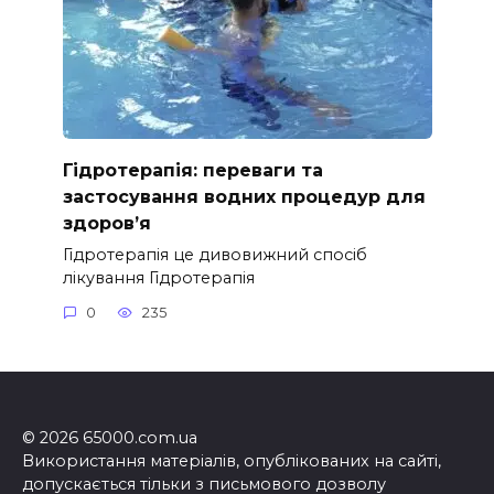
Гідротерапія: переваги та
застосування водних процедур для
здоров’я
Гідротерапія це дивовижний спосіб
лікування Гідротерапія
0
235
© 2026 65000.com.ua
Використання матеріалів, опублікованих на сайті,
допускається тільки з письмового дозволу