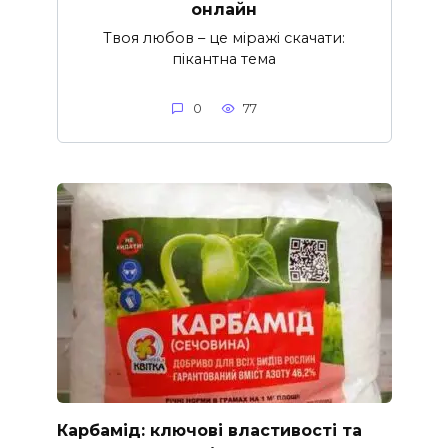
онлайн
Твоя любов – це міражі скачати:
пікантна тема
0
77
Карбамід: ключові властивості та