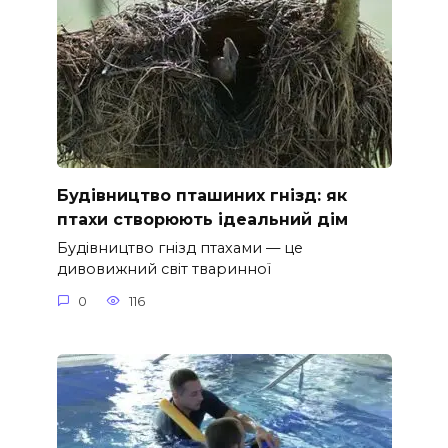
Будівництво пташиних гнізд: як
птахи створюють ідеальний дім
Будівництво гнізд птахами — це
дивовижний світ тваринної
0
116