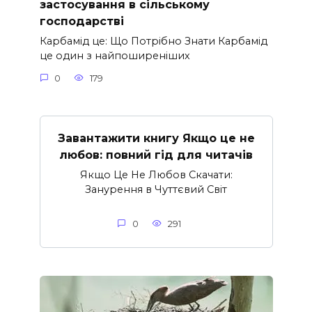
застосування в сільському
господарстві
Карбамід це: Що Потрібно Знати Карбамід
це один з найпоширеніших
0
179
Завантажити книгу Якщо це не
любов: повний гід для читачів
Якщо Це Не Любов Скачати:
Занурення в Чуттєвий Світ
0
291