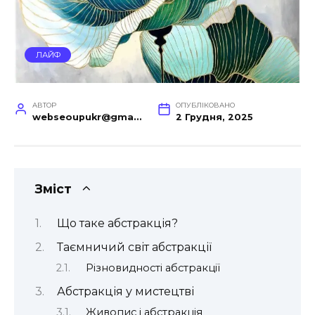
ЛАЙФ
АВТОР
ОПУБЛІКОВАНО
webseoupukr@gmail.com
2 Грудня, 2025
Зміст
Що таке абстракція?
Таємничий світ абстракції
Різновидності абстракції
Абстракція у мистецтві
Живопис і абстракція