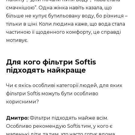
смачнішою”. Одна жінка навіть казала, що
більше не купує бутильовану воду, бо різниця –
тільки в ціні. Коли людина каже, що вода стала
частиною її щоденного комфорту, це справді
мотивує.
Для кого фільтри Softis
підходять найкраще
Чи є якісь особливі категорії людей, для яких
фільтри Softis можуть бути особливо
корисними?
Дмитро:
Фільтри підходять майже всім.
Особливо рекомендую Softis тим, у кого є
маленькі діти, та тим, хто часто готує вдома.