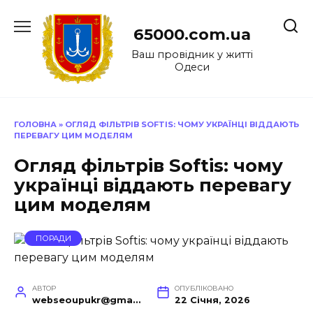
Перейти
до
65000.com.ua
вмісту
Ваш провідник у житті
Одеси
ГОЛОВНА
»
ОГЛЯД ФІЛЬТРІВ SOFTIS: ЧОМУ УКРАЇНЦІ ВІДДАЮТЬ
ПЕРЕВАГУ ЦИМ МОДЕЛЯМ
Огляд фільтрів Softis: чому
українці віддають перевагу
цим моделям
ПОРАДИ
АВТОР
ОПУБЛІКОВАНО
webseoupukr@gmail.com
22 Січня, 2026