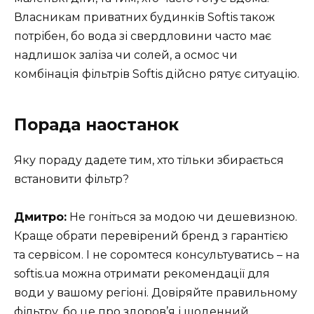
Власникам приватних будинків Softis також
потрібен, бо вода зі свердловини часто має
надлишок заліза чи солей, а осмос чи
комбінація фільтрів Softis дійсно рятує ситуацію.
Порада наостанок
Яку пораду дадете тим, хто тільки збирається
встановити фільтр?
Дмитро:
Не гоніться за модою чи дешевизною.
Краще обрати перевірений бренд з гарантією
та сервісом. І не соромтеся консультуватись – на
softis.ua можна отримати рекомендації для
води у вашому регіоні. Довіряйте правильному
фільтру, бо це про здоров’я і щоденний