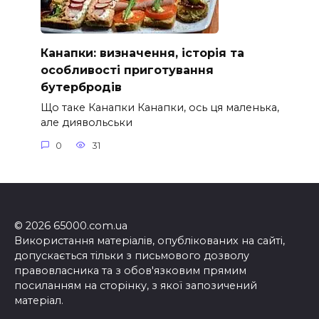
Канапки: визначення, історія та
особливості приготування
бутербродів
Що таке Канапки Канапки, ось ця маленька,
але диявольськи
0
31
© 2026 65000.com.ua
Використання матеріалів, опублікованих на сайті,
допускається тільки з письмового дозволу
правовласника та з обов'язковим прямим
посиланням на сторінку, з якої запозичений
матеріал.