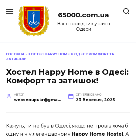
Перейти
до
65000.com.ua
вмісту
Ваш провідник у житті
Одеси
ГОЛОВНА
»
ХОСТЕЛ HAPPY HOME В ОДЕСІ: КОМФОРТ ТА
ЗАТИШОК!
Хостел Happy Home в Одесі:
Комфорт та затишок!
АВТОР
ОПУБЛІКОВАНО
webseoupukr@gmail.com
23 Вересня, 2025
Кажуть, ти не був в Одесі, якщо не провів хоча б
одну ніч у легендарному
Happy Home Hostel
. А