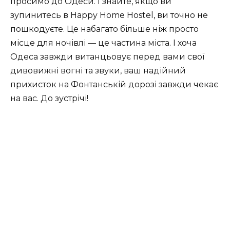
просимо до Одеси. І знайте, якщо ви
зупинитесь в Happy Home Hostel, ви точно не
пошкодуєте. Це набагато більше ніж просто
місце для ночівлі — це частина міста. І хоча
Одеса завжди витанцьовує перед вами свої
дивовижні вогні та звуки, ваш надійний
прихисток на Фонтанській дорозі завжди чекає
на вас. До зустрічі!