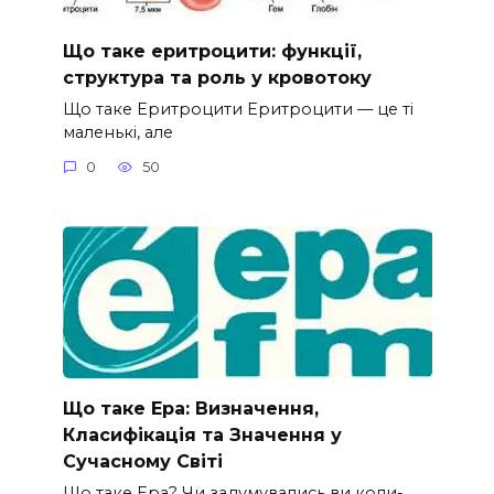
Що таке еритроцити: функції,
структура та роль у кровотоку
Що таке Еритроцити Еритроцити — це ті
маленькі, але
0
50
Що таке Ера: Визначення,
Класифікація та Значення у
Сучасному Світі
Що таке Ера? Чи задумувались ви коли-